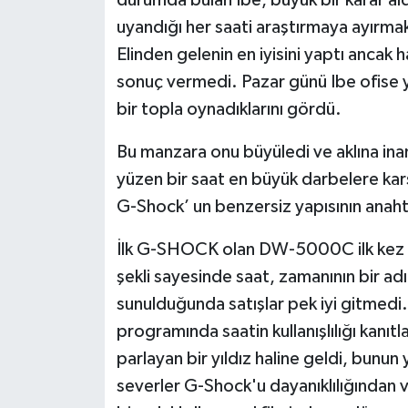
durumda bulan Ibe, büyük bir karar aldı.
uyandığı her saati araştırmaya ayırmak 
Elinden gelenin en iyisini yaptı ancak 
sonuç vermedi. Pazar günü Ibe ofise ya
bir topla oynadıklarını gördü.
Bu manzara onu büyüledi ve aklına inanı
yüzen bir saat en büyük darbelere karşı 
G-Shock’ un benzersiz yapısının anaht
İlk G-SHOCK olan DW-5000C ilk kez 1
şekli sayesinde saat, zamanının bir ad
sunulduğunda satışlar pek iyi gitmedi
programında saatin kullanışlılığı kanı
parlayan bir yıldız haline geldi, bunun
severler G-Shock'u dayanıklılığından 