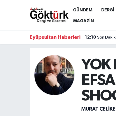
GÜNDEM
DERGİ
Anne Çocuk
Eyüpsultan Hava Durumu
MAGAZİN
BİLİM
Eyüpsultan Trafik Yoğunluk Haritası
Eyüpsultan Haberleri
12:10
Son Dakik
DERGİ
Süper Lig Puan Durumu ve Fikstür
DÜNYA
Tüm Manşetler
YOK 
EĞİTİM
Son Dakika Haberleri
EFSA
EKONOMİ
Haber Arşivi
SHO
GÖKTÜRK
MURAT ÇELIKE
GÜNDEM