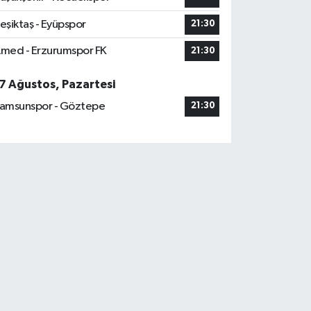
eşiktaş - Eyüpspor
21:30
med - Erzurumspor FK
21:30
7 Ağustos, Pazartesi
amsunspor - Göztepe
21:30