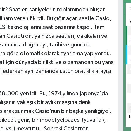
r? Saatler, saniyelerin toplamından oluşan
lham veren fikirdi. Bu çığır açan saatle Casio,
LSI teknolojilerini saat pazarına taşıdı. Tam
n Casiotron, yalnızca saatleri, dakikaları ve
 zamanda doğru ayı, tarihi ve günü de
lara göre otomatik olarak ayarlama yapıyordu.
saat için dünyada bir ilkti ve o zamandan bu yana
il ederken aynı zamanda üstün pratiklik arayışı
58.000 yen idi. Bu, 1974 yılında Japonya'da
ışanın yaklaşık bir aylık maaşına denk
n olarak sunmak Casio'nun bir başka yeniliğiydi.
1
ilecek geniş bir model yelpazesi (yuvarlak,
del vs.) mevcuttu. Sonraki Casiotron