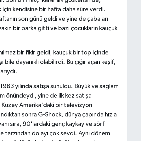
 Son bir inatçı kararlılık gösterisinde,
için kendisine bir hafta daha süre verdi.
haftanın son günü geldi ve yine de çabaları
kın bir parka gitti ve bazı çocukların kauçuk
lmaz bir fikir geldi, kauçuk bir top içinde
bile dayanıklı olabilirdi. Bu çığır açan keşif,
arıydı.
983 yılında satışa sunuldu. Büyük ve sağlam
ım önündeydi, yine de ilk kez satışa
. Kuzey Amerika'daki bir televizyon
tlandıktan sonra G-Shock, dünya çapında hızla
 yanı sıra, 90'lardaki genç kaykay ve sörf
ve tarzından dolayı çok sevdi. Aynı dönem