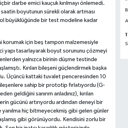
içbir darbe emici kauçuk kırılmayı önlemedi.
B
 saatin boyutunun sürekli olarak artması
bol büyüklüğünde bir test modeline kadar
A
1
ini korumak için beş tampon malzemesiyle
S
ici yapı tasarlayarak boyut sorununu çözmeyi
şenlerden yalnızca birinin düşme testinde
aşlamıştı. Kırılan bileşeni güçlendirmek başka
rdu. Üçüncü kattaki tuvalet penceresinden 10
leşenlere sahip bir prototip fırlatıyordu (G-
den geldiğini sanırım anladınız), kırılan
lerin gücünü artırıyordu ardından deneyi bir
 yanılma hiç bitmeyecekmiş gibi gelen günler
şlamış gibi görünüyordu. Kendisini zorlu bir