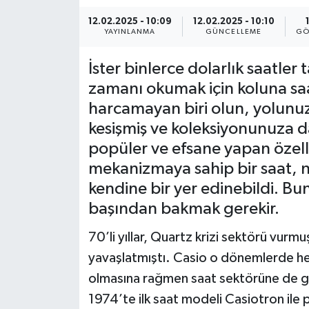
12.02.2025 - 10:09
12.02.2025 - 10:10
KEMERBURGAZ
YAYINLANMA
GÜNCELLEME
GÖ
KÜLTÜR - SANAT
İster binlerce dolarlık saatler 
zamanı okumak için koluna saa
MAGAZİN
harcamayan biri olun, yolunuz
kesişmiş ve koleksiyonunuza d
ÖZEL HABER
popüler ve efsane yapan özellik
SAĞLIK
mekanizmaya sahip bir saat, n
kendine bir yer edinebildi. Bu
SPOR
başından bakmak gerekir.
TEKNOLOJİ
70’li yıllar, Quartz krizi sektörü vurm
yavaşlatmıştı. Casio o dönemlerde hes
TİCARET
olmasına rağmen saat sektörüne de gi
1974’te ilk saat modeli Casiotron ile p
YAŞAM