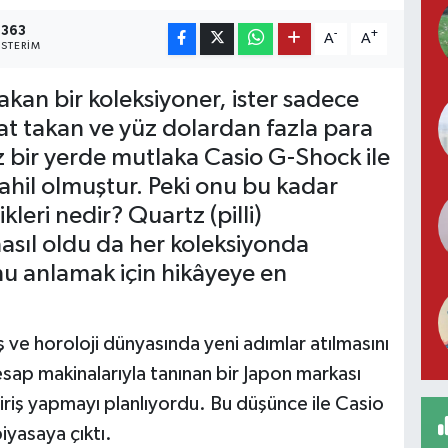
1363
-
+
A
A
STERIM
takan bir koleksiyoner, ister sadece
t takan ve yüz dolardan fazla para
 bir yerde mutlaka Casio G-Shock ile
ahil olmuştur. Peki onu bu kadar
leri nedir? Quartz (pilli)
asıl oldu da her koleksiyonda
nu anlamak için hikâyeye en
uş ve horoloji dünyasında yeni adımlar atılmasını
ap makinalarıyla tanınan bir Japon markası
riş yapmayı planlıyordu. Bu düşünce ile Casio
iyasaya çıktı.