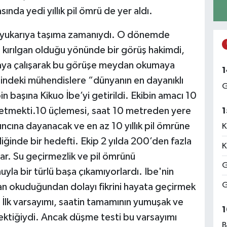
ında yedi yıllık pil ömrü de yer aldı.
 bir yukarıya taşıma zamanıydı. O dönemde
ve kırılgan olduğu yönünde bir görüş hakimdi,
maya çalışarak bu görüşe meydan okumaya
1
sindeki mühendislere “dünyanın en dayanıklı
G
in başına Kikuo İbe’yi getirildi. Ekibin amacı 10
üretmekti.10 üçlemesi, saat 10 metreden yere
1
ncına dayanacak ve en az 10 yıllık pil ömrüne
K
eliğinde bir hedefti. Ekip 2 yılda 200’den fazla
K
lar. Su geçirmezlik ve pil ömrünü
G
uyla bir türlü başa çıkamıyorlardı. Ibe'nin
G
n okuduğundan dolayı fikrini hayata geçirmek
 İlk varsayımı, saatin tamamının yumuşak ve
1
ktiğiydi. Ancak düşme testi bu varsayımı
B