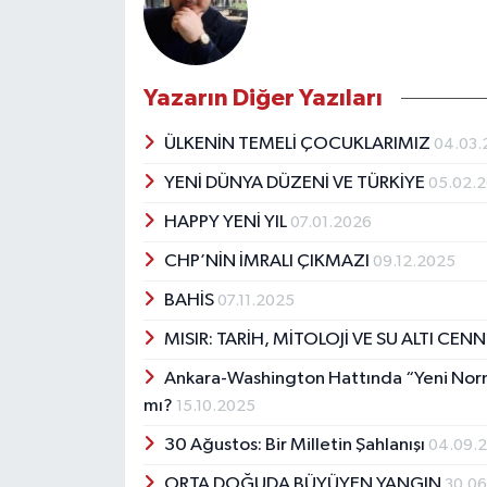
Yazarın Diğer Yazıları
ÜLKENİN TEMELİ ÇOCUKLARIMIZ
04.03.
YENİ DÜNYA DÜZENİ VE TÜRKİYE
05.02.
HAPPY YENİ YIL
07.01.2026
CHP’NİN İMRALI ÇIKMAZI
09.12.2025
BAHİS
07.11.2025
MISIR: TARİH, MİTOLOJİ VE SU ALTI CEN
Ankara-Washington Hattında “Yeni Norma
mı?
15.10.2025
30 Ağustos: Bir Milletin Şahlanışı
04.09.
ORTA DOĞUDA BÜYÜYEN YANGIN
30.0