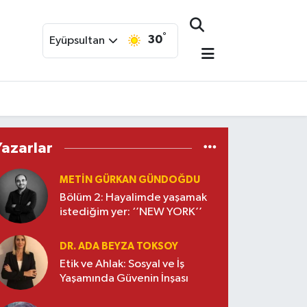
°
30
Eyüpsultan
Yazarlar
METIN GÜRKAN GÜNDOĞDU
Bölüm 2: Hayalimde yaşamak
istediğim yer: ‘’NEW YORK’’
DR. ADA BEYZA TOKSOY
Etik ve Ahlak: Sosyal ve İş
Yaşamında Güvenin İnşası