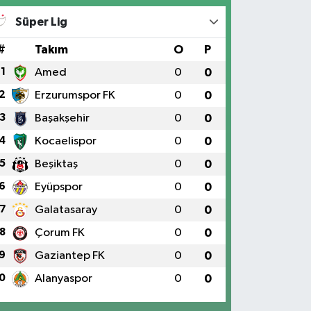
Süper Lig
#
Takım
O
P
1
Amed
0
0
2
Erzurumspor FK
0
0
3
Başakşehir
0
0
4
Kocaelispor
0
0
5
Beşiktaş
0
0
6
Eyüpspor
0
0
7
Galatasaray
0
0
8
Çorum FK
0
0
9
Gaziantep FK
0
0
0
Alanyaspor
0
0