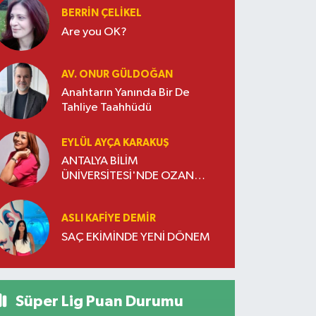
BERRIN ÇELIKEL
Are you OK?
AV. ONUR GÜLDOĞAN
Anahtarın Yanında Bir De
Tahliye Taahhüdü
EYLÜL AYÇA KARAKUŞ
ANTALYA BİLİM
ÜNİVERSİTESİ'NDE OZAN
DOĞULU RÜZGARI ESTİ
ASLI KAFIYE DEMIR
SAÇ EKİMİNDE YENİ DÖNEM
Süper Lig Puan Durumu