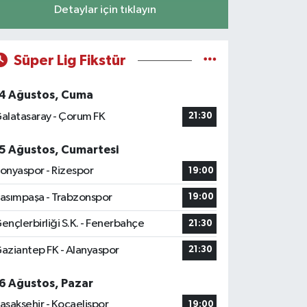
Detaylar için tıklayın
Süper Lig Fikstür
4 Ağustos, Cuma
alatasaray - Çorum FK
21:30
5 Ağustos, Cumartesi
onyaspor - Rizespor
19:00
asımpaşa - Trabzonspor
19:00
ençlerbirliği S.K. - Fenerbahçe
21:30
aziantep FK - Alanyaspor
21:30
6 Ağustos, Pazar
aşakşehir - Kocaelispor
19:00