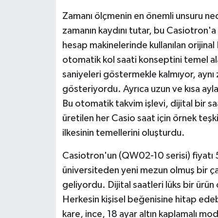
Zamanı ölçmenin en önemli unsuru nedi
zamanın kaydını tutar, bu Casiotron'a i
hesap makinelerinde kullanılan orijinal 
otomatik kol saati konseptini temel ala
saniyeleri göstermekle kalmıyor, aynı
gösteriyordu. Ayrıca uzun ve kısa ay
Bu otomatik takvim işlevi, dijital bir 
üretilen her Casio saat için örnek teşk
ilkesinin temellerini oluşturdu.
Casiotron'un (QW02-10 serisi) fiyatı 
üniversiteden yeni mezun olmuş bir çal
geliyordu. Dijital saatleri lüks bir ürü
Herkesin kişisel beğenisine hitap edeb
kare, ince, 18 ayar altın kaplamalı mo