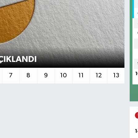
Sa
ÇIKLANDI
ba
1
7
8
9
10
11
12
13
1