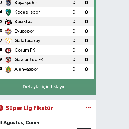
3
Başakşehir
0
0
4
Kocaelispor
0
0
5
Beşiktaş
0
0
6
Eyüpspor
0
0
7
Galatasaray
0
0
dece 90 öğrenci alınacak! TÜBİTAK
8
Çorum FK
0
0
şvuruları için bugün son gün
9
Gaziantep FK
0
0
0
Alanyaspor
0
0
Detaylar için tıklayın
Süper Lig Fikstür
4 Ağustos, Cuma