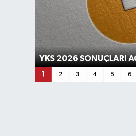
KEMERBURGAZ
KÜLTÜR - SANAT
MAGAZİN
YKS 2026 SONUÇLARI A
ÖZEL HABER
SAĞLIK
1
2
3
4
5
6
SPOR
TEKNOLOJİ
TİCARET
YAŞAM