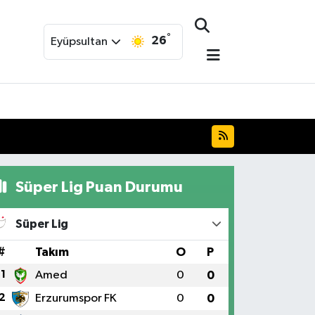
°
26
Eyüpsultan
Süper Lig Puan Durumu
Süper Lig
#
Takım
O
P
1
Amed
0
0
2
Erzurumspor FK
0
0