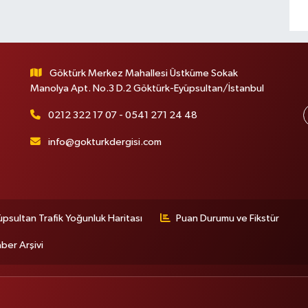
Göktürk Merkez Mahallesi Üstküme Sokak
Manolya Apt. No.3 D.2 Göktürk-Eyüpsultan/İstanbul
0212 322 17 07 - 0541 271 24 48
info@gokturkdergisi.com
üpsultan Trafik Yoğunluk Haritası
Puan Durumu ve Fikstür
ber Arşivi