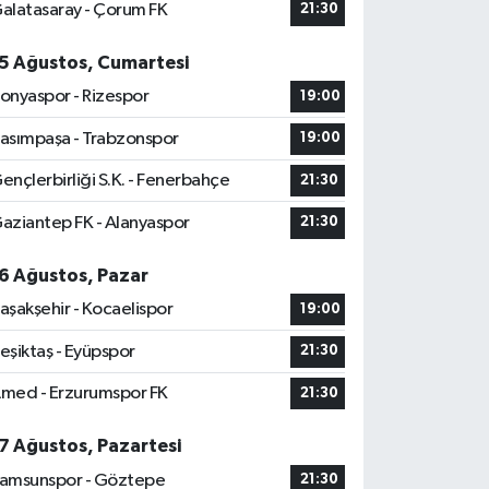
alatasaray - Çorum FK
21:30
5 Ağustos, Cumartesi
onyaspor - Rizespor
19:00
asımpaşa - Trabzonspor
19:00
ençlerbirliği S.K. - Fenerbahçe
21:30
aziantep FK - Alanyaspor
21:30
6 Ağustos, Pazar
aşakşehir - Kocaelispor
19:00
eşiktaş - Eyüpspor
21:30
med - Erzurumspor FK
21:30
7 Ağustos, Pazartesi
amsunspor - Göztepe
21:30