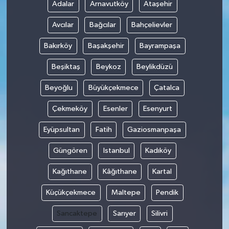
Adalar
Arnavutköy
Ataşehir
Avcılar
Bağcılar
Bahçelievler
Bakırköy
Başakşehir
Bayrampaşa
Beşiktaş
Beykoz
Beylikdüzü
Beyoğlu
Büyükçekmece
Çatalca
Çekmeköy
Esenler
Esenyurt
Eyüpsultan
Fatih
Gaziosmanpaşa
Güngören
Istanbul
Kadıköy
Kağıthane
Kâğıthane
Kartal
Küçükçekmece
Maltepe
Pendik
Sancaktepe
Sarıyer
Silivri