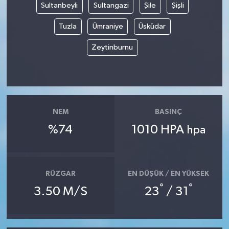
Sultanbeyli
Sultangazi
Şile
Şişli
Tuzla
Ümraniye
Üsküdar
Zeytinburnu
NEM
BASINÇ
%74
1010 HPA
hpa
RÜZGAR
EN DÜŞÜK / EN YÜKSEK
°
°
3.50 M/S
23
/ 31