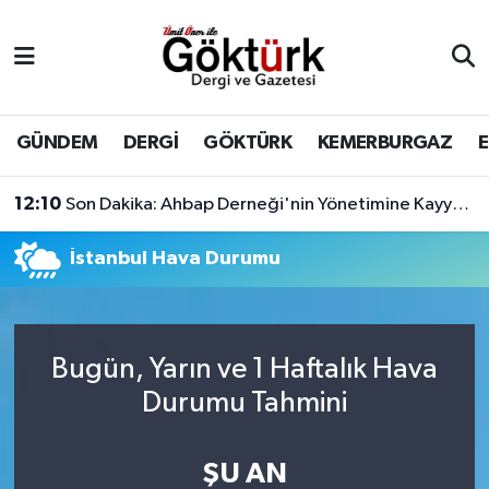
Anne Çocuk
Eyüpsultan Hava Durumu
BİLİM
Eyüpsultan Trafik Yoğunluk Haritası
GÜNDEM
DERGİ
GÖKTÜRK
KEMERBURGAZ
DERGİ
Süper Lig Puan Durumu ve Fikstür
12:10
Son Dakika: Ahbap Derneği'nin Yönetimine Kayyum Atandı
DÜNYA
Tüm Manşetler
İstanbul Hava Durumu
EĞİTİM
Son Dakika Haberleri
EKONOMİ
Haber Arşivi
Bugün, Yarın ve 1 Haftalık Hava
Durumu Tahmini
GÖKTÜRK
ŞU AN
GÜNDEM