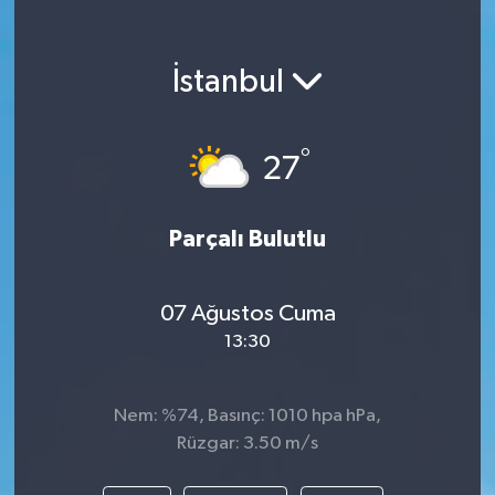
KEMERBURGAZ
İstanbul
KÜLTÜR - SANAT
MAGAZİN
°
27
ÖZEL HABER
Parçalı Bulutlu
SAĞLIK
07 Ağustos Cuma
SPOR
13:30
TEKNOLOJİ
Nem: %74, Basınç: 1010 hpa hPa,
TİCARET
Rüzgar: 3.50 m/s
YAŞAM