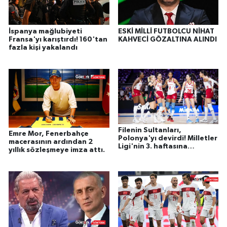
İspanya mağlubiyeti
ESKİ MİLLİ FUTBOLCU NİHAT
Fransa'yı karıştırdı! 160'tan
KAHVECİ GÖZALTINA ALINDI
fazla kişi yakalandı
Filenin Sultanları,
Emre Mor, Fenerbahçe
Polonya'yı devirdi! Milletler
macerasının ardından 2
Ligi'nin 3. haftasına
yıllık sözleşmeye imza attı.
galibiyetle başladı