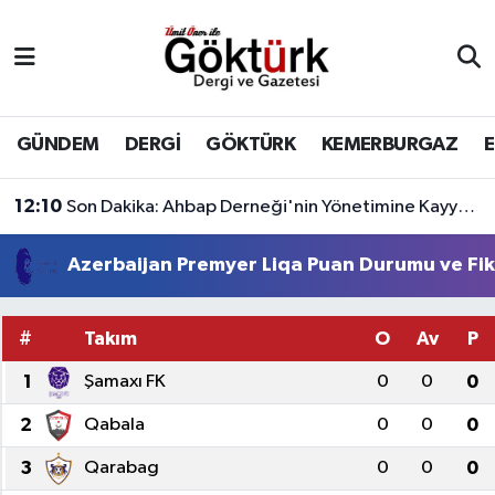
Anne Çocuk
Eyüpsultan Hava Durumu
BİLİM
Eyüpsultan Trafik Yoğunluk Haritası
GÜNDEM
DERGİ
GÖKTÜRK
KEMERBURGAZ
DERGİ
Süper Lig Puan Durumu ve Fikstür
12:10
Son Dakika: Ahbap Derneği'nin Yönetimine Kayyum Atandı
DÜNYA
Tüm Manşetler
Azerbaijan Premyer Liqa Puan Durumu ve Fik
EĞİTİM
Son Dakika Haberleri
#
Takım
O
Av
P
EKONOMİ
Haber Arşivi
1
Şamaxı FK
0
0
0
GÖKTÜRK
2
Qabala
0
0
0
3
Qarabag
0
0
0
GÜNDEM