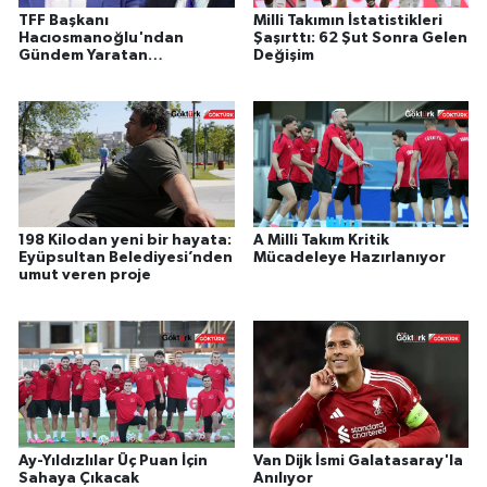
TFF Başkanı
Milli Takımın İstatistikleri
Hacıosmanoğlu'ndan
Şaşırttı: 62 Şut Sonra Gelen
Gündem Yaratan
Değişim
Açıklamalar
198 Kilodan yeni bir hayata:
A Milli Takım Kritik
Eyüpsultan Belediyesi’nden
Mücadeleye Hazırlanıyor
umut veren proje
Ay-Yıldızlılar Üç Puan İçin
Van Dijk İsmi Galatasaray'la
Sahaya Çıkacak
Anılıyor