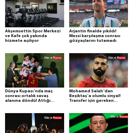
Akşemsettin Spor Merkezi
Arjantin finalde yıkıldı!
ve Kafe çok yakında
Messi karşılaşma sonrası
hizmete açılıyor
gözyaşlarını tutamadı
Dünya Kupası'nda maç
Mohamed Salah'dan
sonrası ortalık savaş
Beşiktaş'a olumlu sinyal!
alanına döndü! Attığı
Transfer için gereken
yumruk sonrası kırmızı
maliyet belli oldu.
kartla cezalandırıldı.