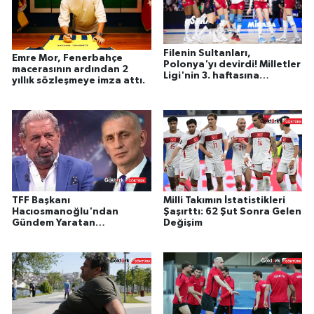
Filenin Sultanları,
Emre Mor, Fenerbahçe
Polonya'yı devirdi! Milletler
macerasının ardından 2
Ligi'nin 3. haftasına
yıllık sözleşmeye imza attı.
galibiyetle başladı
TFF Başkanı
Milli Takımın İstatistikleri
Hacıosmanoğlu'ndan
Şaşırttı: 62 Şut Sonra Gelen
Gündem Yaratan
Değişim
Açıklamalar