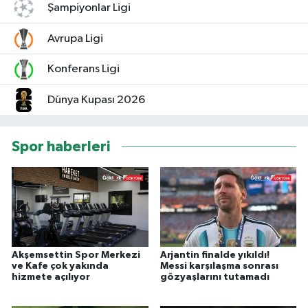
Şampiyonlar Ligi
Avrupa Ligi
Konferans Ligi
Dünya Kupası 2026
Spor haberleri
Akşemsettin Spor Merkezi
Arjantin finalde yıkıldı!
ve Kafe çok yakında
Messi karşılaşma sonrası
hizmete açılıyor
gözyaşlarını tutamadı