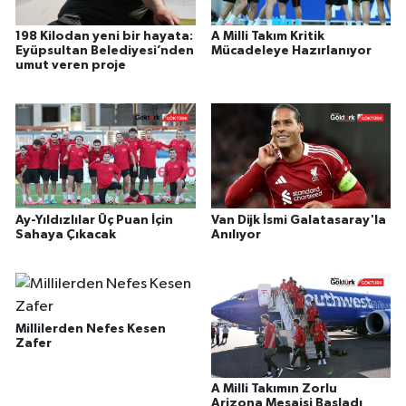
198 Kilodan yeni bir hayata:
A Milli Takım Kritik
Eyüpsultan Belediyesi’nden
Mücadeleye Hazırlanıyor
umut veren proje
Ay-Yıldızlılar Üç Puan İçin
Van Dijk İsmi Galatasaray'la
Sahaya Çıkacak
Anılıyor
Millilerden Nefes Kesen
Zafer
A Milli Takımın Zorlu
Arizona Mesaisi Başladı