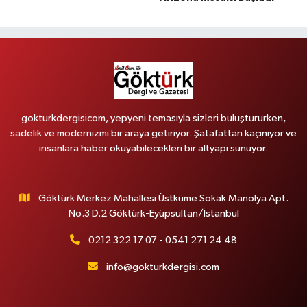
gokturkdergisicom, yepyeni temasıyla sizleri buluştururken,
sadelik ve modernizmi bir araya getiriyor. Şatafattan kaçınıyor ve
insanlara haber okuyabilecekleri bir altyapı sunuyor.
Göktürk Merkez Mahallesi Üstküme Sokak Manolya Apt.
No.3 D.2 Göktürk-Eyüpsultan/İstanbul
0212 322 17 07 - 0541 271 24 48
info@gokturkdergisi.com