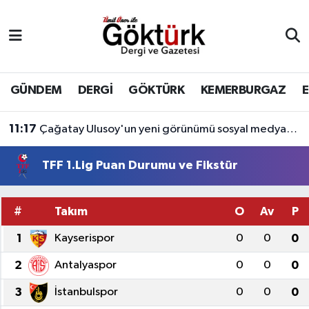
Anne Çocuk
Eyüpsultan Hava Durumu
BİLİM
Eyüpsultan Trafik Yoğunluk Haritası
GÜNDEM
DERGİ
GÖKTÜRK
KEMERBURGAZ
11:17
Çağatay Ulusoy'un yeni görünümü sosyal medyada gündem yarattı
DERGİ
Süper Lig Puan Durumu ve Fikstür
10:54
18 yaşındaki Merve'den 4 gündür haber alınamıyor! Kayıp genç kıza internet üzerinden yönlendirme yapıldığı öne sürüldü.
DÜNYA
Tüm Manşetler
TFF 1.Lig Puan Durumu ve Fikstür
EĞİTİM
Son Dakika Haberleri
#
Takım
O
Av
P
EKONOMİ
Haber Arşivi
1
Kayserispor
0
0
0
GÖKTÜRK
2
Antalyaspor
0
0
0
3
İstanbulspor
0
0
0
GÜNDEM