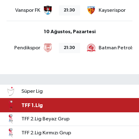
Vanspor FK
Kayserispor
21:30
10 Ağustos, Pazartesi
Pendikspor
Batman Petrolsp
21:30
Süper Lig
TFF 1.Lig
TFF 2.Lig Beyaz Grup
TFF 2.Lig Kırmızı Grup