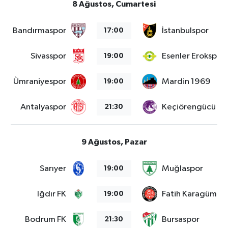
8 Ağustos, Cumartesi
Bandırmaspor
İstanbulspor
17:00
Sivasspor
Esenler Erokspor
19:00
Ümraniyespor
Mardin 1969
19:00
Antalyaspor
Keçiörengücü
21:30
9 Ağustos, Pazar
Sarıyer
Muğlaspor
19:00
Iğdır FK
Fatih Karagümrü
19:00
Bodrum FK
Bursaspor
21:30