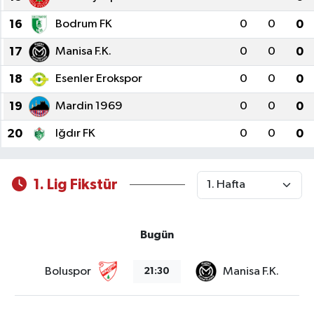
16
Bodrum FK
0
0
0
17
Manisa F.K.
0
0
0
18
Esenler Erokspor
0
0
0
19
Mardin 1969
0
0
0
20
Iğdır FK
0
0
0
1. Lig Fikstür
Bugün
Boluspor
Manisa F.K.
21:30