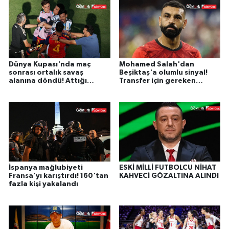
Dünya Kupası'nda maç
Mohamed Salah'dan
sonrası ortalık savaş
Beşiktaş'a olumlu sinyal!
alanına döndü! Attığı
Transfer için gereken
yumruk sonrası kırmızı
maliyet belli oldu.
kartla cezalandırıldı.
İspanya mağlubiyeti
ESKİ MİLLİ FUTBOLCU NİHAT
Fransa'yı karıştırdı! 160'tan
KAHVECİ GÖZALTINA ALINDI
fazla kişi yakalandı