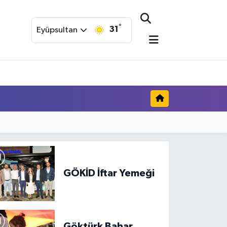
°
31
Eyüpsultan
GÖKİD İftar Yemeği
Göktürk Bahar