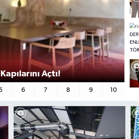
Tü
Kapılarını Açtı!
Gö
5
6
7
8
9
10