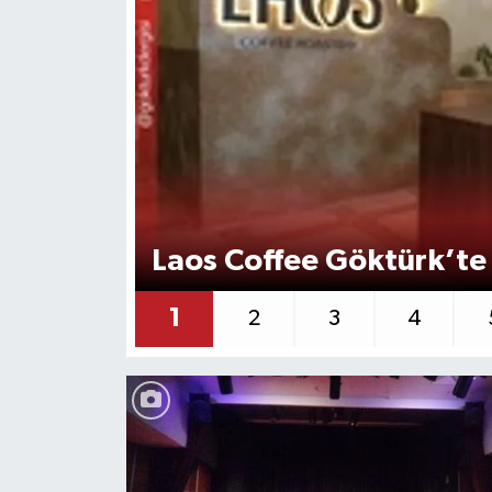
KEMERBURGAZ
KÜLTÜR - SANAT
MAGAZİN
ÖZEL HABER
Laos Coffee Göktürk’te 
SAĞLIK
1
2
3
4
SPOR
TEKNOLOJİ
TİCARET
YAŞAM