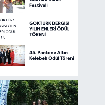
Festivali
GÖKTÜRK DERGİSİ
YILIN ENLERİ ÖDÜL
TÖRENİ
rkiye’nin En İyi Kruvasanları Noww
45. Pantene Altın
ktürk’te
Kelebek Ödül Töreni