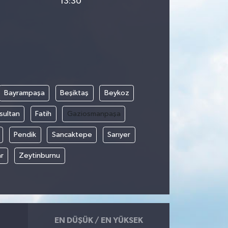
13:30
Bayrampaşa
Beşiktaş
Beykoz
sultan
Fatih
Gaziosmanpaşa
Pendik
Sancaktepe
Sarıyer
r
Zeytinburnu
EN DÜŞÜK / EN YÜKSEK