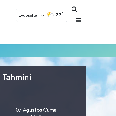
°
27
Eyüpsultan
u Tahmini
07 Ağustos Cuma