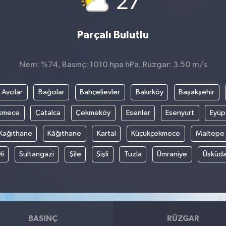
27
Parçalı Bulutlu
Nem: %74, Basınç: 1010 hpa hPa, Rüzgar: 3.50 m/s
Avcılar
Bağcılar
Bahçelievler
Bakırköy
Başakşehir
kmece
Çatalca
Çekmeköy
Esenler
Esenyurt
Eyüp
Kağıthane
Kâğıthane
Kartal
Küçükçekmece
Maltepe
li
Sultangazi
Şile
Şişli
Tuzla
Ümraniye
Üsküda
BASINÇ
RÜZGAR