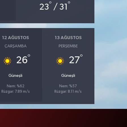
°
°
23
/ 31
12 AĞUSTOS
13 AĞUSTOS
ÇARŞAMBA
PERŞEMBE
°
°
26
27
Güneşli
Güneşli
Nem: %62
Nem: %57
Rüzgar: 7.89 m/s
Rüzgar: 8.11 m/s