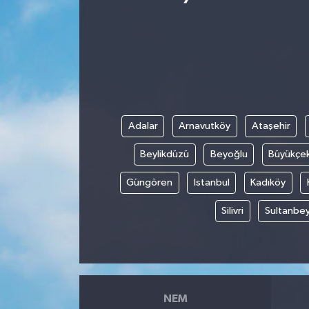
KEMERBURGAZ
KÜLTÜR - SANAT
MAGAZİN
Adalar
Arnavutköy
Ataşehir
ÖZEL HABER
Beylikdüzü
Beyoğlu
Büyükçe
SAĞLIK
Güngören
Istanbul
Kadıköy
SPOR
Silivri
Sultanbey
TEKNOLOJİ
TİCARET
NEM
YAŞAM