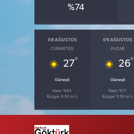
%74
08 AĞUSTOS
09 AĞUSTOS
CUMARTESI
PAZAR
°
°
27
26
Güneşli
Güneşli
Nem: %64
Nem: %71
Rüzgar: 6.50 m/s
Rüzgar: 9.50 m/s