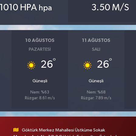
1010 HPA
3.50 M/S
hpa
10 AĞUSTOS
11 AĞUSTOS
PAZARTESI
SALI
°
°
26
26
Güneşli
Güneşli
Nem: %63
Nem: %68
Rüzgar: 8.61 m/s
Rüzgar: 7.89 m/s
Göktürk Merkez Mahallesi Üstküme Sokak