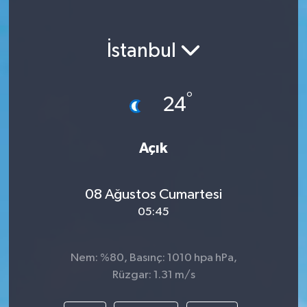
KEMERBURGAZ
İstanbul
KÜLTÜR - SANAT
MAGAZİN
°
24
ÖZEL HABER
Açık
SAĞLIK
08 Ağustos Cumartesi
SPOR
05:45
TEKNOLOJİ
Nem: %80, Basınç: 1010 hpa hPa,
TİCARET
Rüzgar: 1.31 m/s
YAŞAM