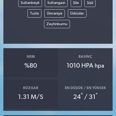
Sultanbeyli
Sultangazi
Şile
Şişli
Tuzla
Ümraniye
Üsküdar
Zeytinburnu
NEM
BASINÇ
%80
1010 HPA
hpa
RÜZGAR
EN DÜŞÜK / EN YÜKSEK
°
°
1.31 M/S
24
/ 31