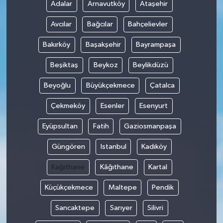
Adalar
Arnavutköy
Ataşehir
Avcılar
Bağcılar
Bahçelievler
Bakırköy
Başakşehir
Bayrampaşa
Beşiktaş
Beykoz
Beylikdüzü
Beyoğlu
Büyükçekmece
Çatalca
Çekmeköy
Esenler
Esenyurt
Eyüpsultan
Fatih
Gaziosmanpaşa
Güngören
Istanbul
Kadıköy
Kağıthane
Kâğıthane
Kartal
Küçükçekmece
Maltepe
Pendik
Sancaktepe
Sarıyer
Silivri