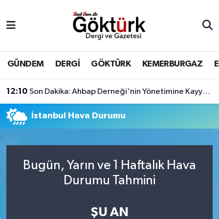
Anne Çocuk
Eyüpsultan Hava Durumu
BİLİM
Eyüpsultan Trafik Yoğunluk Haritası
GÜNDEM
DERGİ
GÖKTÜRK
KEMERBURGAZ
DERGİ
Süper Lig Puan Durumu ve Fikstür
12:10
Son Dakika: Ahbap Derneği'nin Yönetimine Kayyum Atandı
DÜNYA
Tüm Manşetler
İstanbul Hava Durumu
EĞİTİM
Son Dakika Haberleri
EKONOMİ
Haber Arşivi
Bugün, Yarın ve 1 Haftalık Hava
Durumu Tahmini
GÖKTÜRK
ŞU AN
GÜNDEM