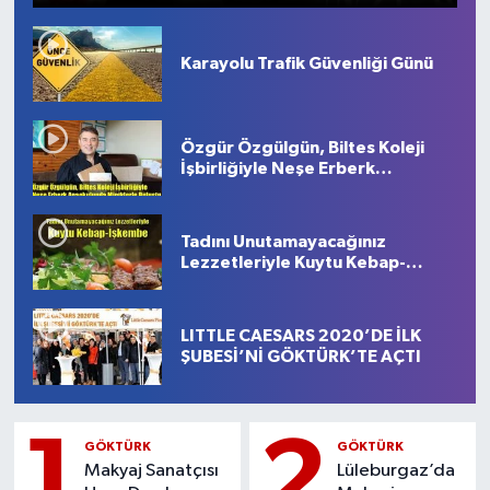
Karayolu Trafik Güvenliği Günü
Özgür Özgülgün, Biltes Koleji
İşbirliğiyle Neşe Erberk
Anaokulunda Miniklerle Buluştu
Tadını Unutamayacağınız
Lezzetleriyle Kuytu Kebap-
İşkembe
LITTLE CAESARS 2020’DE İLK
ŞUBESİ’Nİ GÖKTÜRK’TE AÇTI
1
2
GÖKTÜRK
GÖKTÜRK
Makyaj Sanatçısı
Lüleburgaz’da