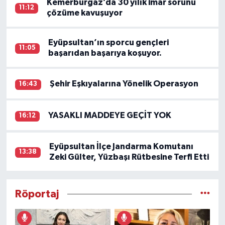
Kemerburgaz’da 30 yılık imar sorunu
11:12
çözüme kavuşuyor
Eyüpsultan’ın sporcu gençleri
11:05
başarıdan başarıya koşuyor.
Şehir Eşkıyalarına Yönelik Operasyon
16:43
YASAKLI MADDEYE GEÇİT YOK
16:12
Eyüpsultan İlçe Jandarma Komutanı
13:38
Zeki Gülter, Yüzbaşı Rütbesine Terfi Etti
Röportaj