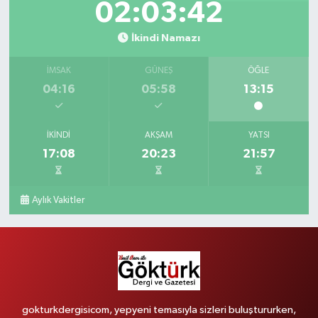
02:03:41
İkindi Namazı
İMSAK
GÜNEŞ
ÖĞLE
04:16
05:58
13:15
İKINDI
AKŞAM
YATSI
17:08
20:23
21:57
Aylık Vakitler
gokturkdergisicom, yepyeni temasıyla sizleri buluştururken,