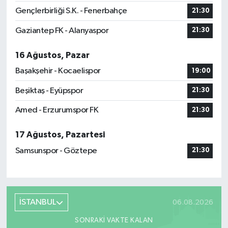
Gençlerbirliği S.K. - Fenerbahçe
21:30
Gaziantep FK - Alanyaspor
21:30
16 Ağustos, Pazar
Başakşehir - Kocaelispor
19:00
Beşiktaş - Eyüpspor
21:30
Amed - Erzurumspor FK
21:30
17 Ağustos, Pazartesi
Samsunspor - Göztepe
21:30
İSTANBUL
06.08.2026
SONRAKI VAKTE KALAN