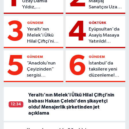
Uzay Damla
Makyaj
Yıldız,
Sanatçısı Uzay
Uluslararası
Damla
Başarılarıyla
Yıldız’dan
3
4
GÜNDEM
GÖKTÜRK
Türkiye’yi Temsil
Unutulmaz
Yeraltı'nın
Eyüpsultan'da
Ediyor
Eğitim
Melek'i Ülkü
Asayiş Masaya
Hilal Çiftçi’nin
Yatırıldı!
babası Hakan
Güvenlik
Çelebi'den
Toplantısı
5
6
GÜNDEM
GÜNDEM
şikayetçi oldu!
Gerçekleştirildi
“Anadolu’nun
İstanbul'da
Menajerlik
Çeyizinden”
taksilere yeni
şirketinden jet
sergisi
düzenleme!
açıklama
Eyüpsultan’da
Araç yaş sınırı
sanatseverlerle
yeniden
buluştu
belirlendi.
Yeraltı'nın Melek'i Ülkü Hilal Çiftçi’nin
babası Hakan Çelebi'den şikayetçi
12:34
oldu! Menajerlik şirketinden jet
açıklama