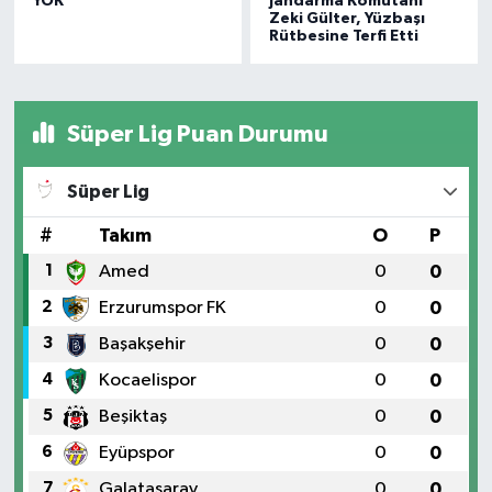
YOK
Jandarma Komutanı
Zeki Gülter, Yüzbaşı
Rütbesine Terfi Etti
Süper Lig Puan Durumu
Süper Lig
#
Takım
O
P
1
Amed
0
0
2
Erzurumspor FK
0
0
3
Başakşehir
0
0
4
Kocaelispor
0
0
5
Beşiktaş
0
0
6
Eyüpspor
0
0
7
Galatasaray
0
0