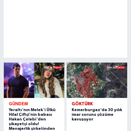
GÜNDEM
GÖKTÜRK
Yeraltı'nın Melek'i Ülkü
Kemerburgaz’da 30 yılık
Hilal Çiftçi’nin babası
imar sorunu çözüme
Hakan Çelebi'den
kavuşuyor
şikayetçi oldu!
Menajerlik şirketinden