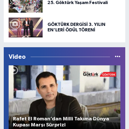
25. Göktürk Yaşam Festivali
GÖKTÜRK DERGİSİ 3. YILIN
EN'LERİ ÖDÜL TÖRENİ
Video
Rafet El Roman’dan Milli Takıma Dünya
Kupası Marşı Sürprizi