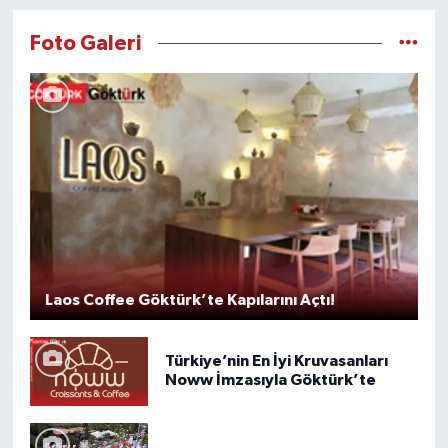
Foto Galeri
Laos Coffee Göktürk’te Kapılarını Açtı!
Türkiye’nin En İyi Kruvasanları
Noww İmzasıyla Göktürk’te