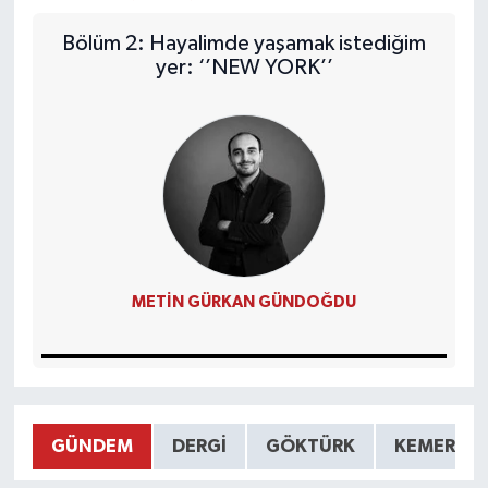
Bölüm 2: Hayalimde yaşamak istediğim
yer: ‘’NEW YORK’’
METIN GÜRKAN GÜNDOĞDU
GÜNDEM
DERGİ
GÖKTÜRK
KEMERBU