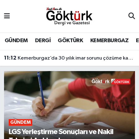
Anne Çocuk
Eyüpsultan Hava Durumu
BİLİM
Eyüpsultan Trafik Yoğunluk Haritası
GÜNDEM
DERGİ
GÖKTÜRK
KEMERBURGAZ
DERGİ
Süper Lig Puan Durumu ve Fikstür
11:12
Kemerburgaz’da 30 yılık imar sorunu çözüme kavuşuyor
DÜNYA
Tüm Manşetler
EĞİTİM
Son Dakika Haberleri
EKONOMİ
Haber Arşivi
GÖKTÜRK
GÜNDEM
LGS Yerleştirme Sonuçları ve Nakil
GÜNDEM