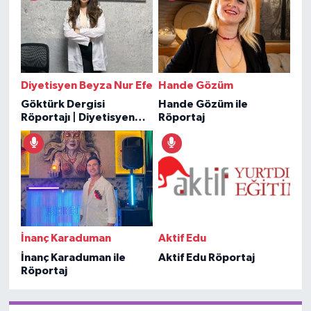
Diyetisyen Beyza Nur Efe
Hande Gözüm
Göktürk Dergisi
Hande Gözüm ile
Röportajı | Diyetisyen
Röportaj
Beyza Nur Efe
İnanç Karaduman
Aktif Edu
İnanç Karaduman ile
Aktif Edu Röportaj
Röportaj