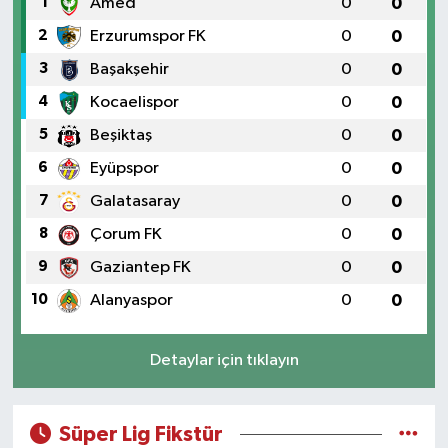
1
Amed
0
0
KEMERBURGAZ
2
Erzurumspor FK
0
0
3
Başakşehir
0
0
KÜLTÜR - SANAT
4
Kocaelispor
0
0
5
Beşiktaş
0
0
MAGAZİN
6
Eyüpspor
0
0
ÖZEL HABER
7
Galatasaray
0
0
8
Çorum FK
0
0
SAĞLIK
9
Gaziantep FK
0
0
SPOR
10
Alanyaspor
0
0
TEKNOLOJİ
Detaylar için tıklayın
TİCARET
Süper Lig Fikstür
YAŞAM