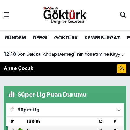
Anne Çocuk
Eyüpsultan Hava Durumu
BİLİM
Eyüpsultan Trafik Yoğunluk Haritası
GÜNDEM
DERGİ
GÖKTÜRK
KEMERBURGAZ
DERGİ
Süper Lig Puan Durumu ve Fikstür
12:10
Son Dakika: Ahbap Derneği'nin Yönetimine Kayyum Atandı
DÜNYA
Tüm Manşetler
Anne Çocuk
EĞİTİM
Son Dakika Haberleri
Süper Lig Puan Durumu
EKONOMİ
Haber Arşivi
Süper Lig
GÖKTÜRK
#
Takım
O
P
GÜNDEM