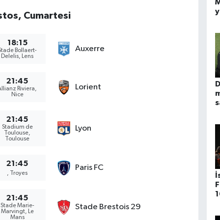
M
y
tos, Cumartesi
a
18:15
Auxerre
Stade Bollaert-
Delelis, Lens
21:45
D
Lorient
Allianz Riviera,
m
Nice
s
d
21:45
y
Stadium de
Lyon
k
Toulouse,
Toulouse
c
21:45
Paris FC
, Troyes
İ
F
1
21:45
y
Stade Marie-
Stade Brestois 29
Marvingt, Le
Mans