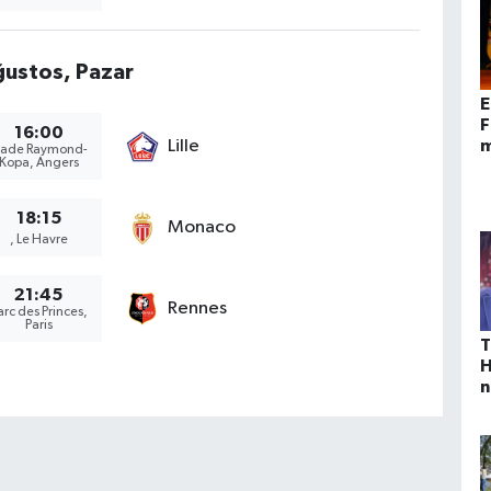
ustos, Pazar
E
F
16:00
m
Lille
tade Raymond-
Kopa, Angers
a
s
a
18:15
Monaco
, Le Havre
21:45
Rennes
arc des Princes,
Paris
T
H
n
A