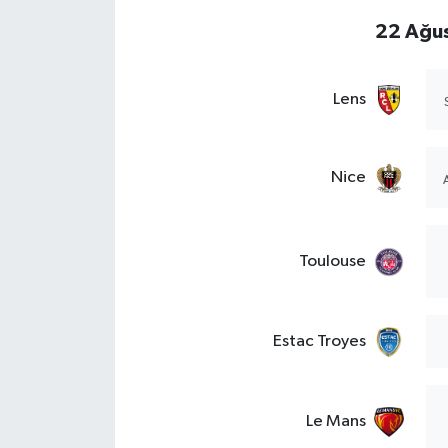
22 Ağus
Lens
Nice
Toulouse
Estac Troyes
Le Mans