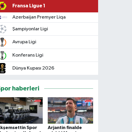
Fransa Ligue 1
Azerbaijan Premyer Liqa
Şampiyonlar Ligi
Avrupa Ligi
Konferans Ligi
Dünya Kupası 2026
Spor haberleri
kşemsettin Spor
Arjantin finalde