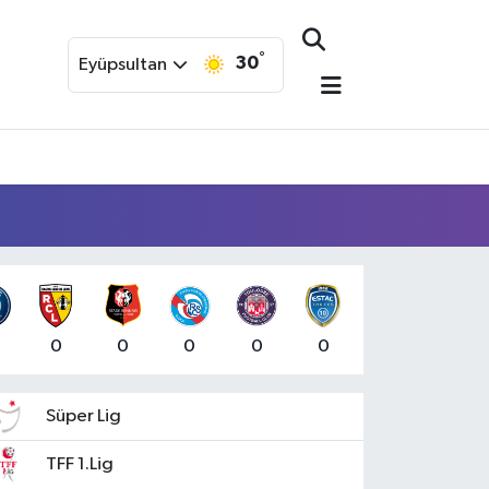
°
30
Eyüpsultan
0
0
0
0
0
Süper Lig
TFF 1.Lig