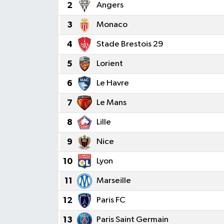
2
Angers
KEMERBURGAZ
3
Monaco
KÜLTÜR - SANAT
4
Stade Brestois 29
5
Lorient
MAGAZİN
6
Le Havre
ÖZEL HABER
7
Le Mans
SAĞLIK
8
Lille
9
Nice
SPOR
10
Lyon
TEKNOLOJİ
11
Marseille
TİCARET
12
Paris FC
13
Paris Saint Germain
YAŞAM