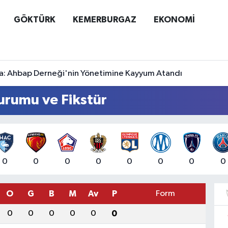
GÖKTÜRK
KEMERBURGAZ
EKONOMİ
a: Ahbap Derneği'nin Yönetimine Kayyum Atandı
urumu ve Fikstür
0
0
0
0
0
0
0
0
O
G
B
M
Av
P
Form
0
0
0
0
0
0