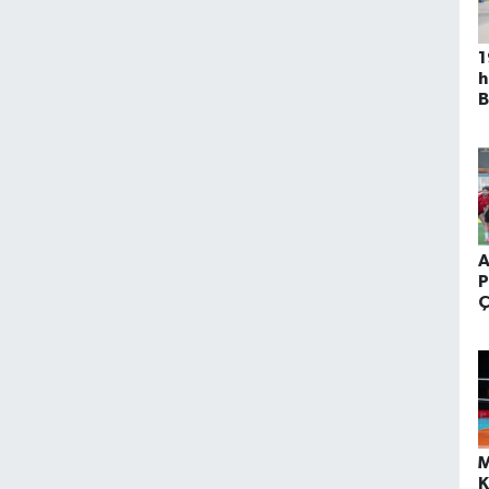
1
h
B
u
A
P
Ç
M
K