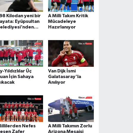
98 Kilodan yeni bir
A Milli Takım Kritik
ayata: Eyüpsultan
Mücadeleye
elediyesi’nden
Hazırlanıyor
mut veren proje
y-Yıldızlılar Üç
Van Dijk İsmi
uan İçin Sahaya
Galatasaray'la
ıkacak
Anılıyor
illilerden Nefes
A Milli Takımın Zorlu
esen Zafer
Arizona Mesaisi