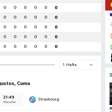
0
0
0
0
0
0
0
0
0
0
0
0
0
0
0
0
0
0
0
0
0
0
0
0
0
0
0
0
0
0
ğustos, Cuma
21:45
Strasbourg
, Marseille
A