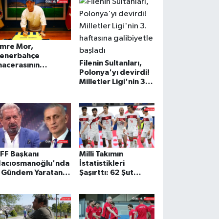
mre Mor,
enerbahçe
Filenin Sultanları,
acerasının
Polonya'yı devirdi!
rdından 2 yıllık
Milletler Ligi'nin 3.
özleşmeye imza
haftasına
ttı.
galibiyetle başladı
FF Başkanı
Milli Takımın
acıosmanoğlu'nda
İstatistikleri
 Gündem Yaratan
Şaşırttı: 62 Şut
çıklamalar
Sonra Gelen
Değişim