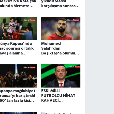
erkezi ve Kafe çok
yıkıldı! Messi
akında hizmete
karşılaşma sonrası
çılıyor
gözyaşlarını
tutamadı
ünya Kupası'nda
Mohamed
aç sonrası ortalık
Salah'dan
avaş alanına
Beşiktaş'a olumlu
öndü! Attığı
sinyal! Transfer için
umruk sonrası
gereken maliyet
ırmızı kartla
belli oldu.
ezalandırıldı.
spanya mağlubiyeti
ESKİ MİLLİ
ransa'yı karıştırdı!
FUTBOLCU NİHAT
60'tan fazla kişi
KAHVECİ
akalandı
GÖZALTINA ALINDI