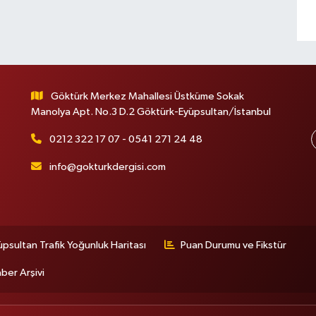
Göktürk Merkez Mahallesi Üstküme Sokak
Manolya Apt. No.3 D.2 Göktürk-Eyüpsultan/İstanbul
0212 322 17 07 - 0541 271 24 48
info@gokturkdergisi.com
üpsultan Trafik Yoğunluk Haritası
Puan Durumu ve Fikstür
ber Arşivi