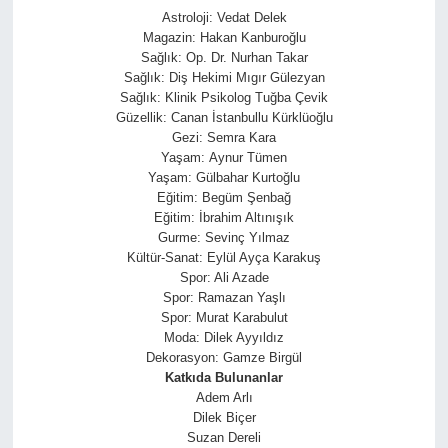
Astroloji: Vedat Delek
Magazin: Hakan Kanburoğlu
Sağlık: Op. Dr. Nurhan Takar
Sağlık: Diş Hekimi Mıgır Gülezyan
Sağlık: Klinik Psikolog Tuğba Çevik
Güzellik: Canan İstanbullu Kürklüoğlu
Gezi: Semra Kara
Yaşam: Aynur Tümen
Yaşam: Gülbahar Kurtoğlu
Eğitim: Begüm Şenbağ
Eğitim: İbrahim Altınışık
Gurme: Sevinç Yılmaz
Kültür-Sanat: Eylül Ayça Karakuş
Spor: Ali Azade
Spor: Ramazan Yaşlı
Spor: Murat Karabulut
Moda: Dilek Ayyıldız
Dekorasyon: Gamze Birgül
Katkıda Bulunanlar
Adem Arlı
Dilek Biçer
Suzan Dereli