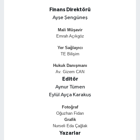
Finans Direktörü
KEMERBURGAZ
Ayşe Şengüneş
KÜLTÜR - SANAT
Mali Müşavir
Emrah Açıkgöz
MAGAZİN
Yer Sağlayıcı
TE Bilişim
ÖZEL HABER
Hukuk Danışmanı
Av. Gizem CAN
SAĞLIK
Editör
Aynur Tümen
SPOR
Eylül Ayça Karakuş
TEKNOLOJİ
Fotoğraf
Oğuzhan Fidan
Grafik
TİCARET
Nurseli Eda Çağlak
Yazarlar
YAŞAM