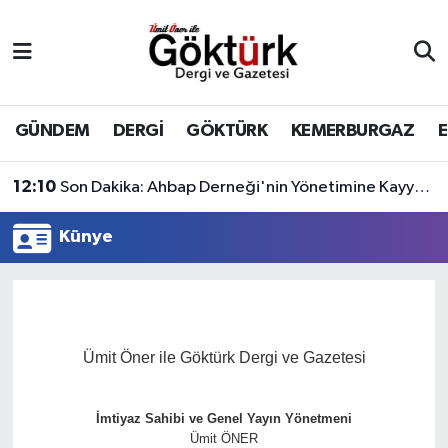
Anne Çocuk
Eyüpsultan Hava Durumu
BİLİM
Eyüpsultan Trafik Yoğunluk Haritası
GÜNDEM
DERGİ
GÖKTÜRK
KEMERBURGAZ
DERGİ
Süper Lig Puan Durumu ve Fikstür
12:10
Son Dakika: Ahbap Derneği'nin Yönetimine Kayyum Atandı
DÜNYA
Tüm Manşetler
Künye
EĞİTİM
Son Dakika Haberleri
EKONOMİ
Haber Arşivi
Ümit Öner ile Göktürk Dergi ve Gazetesi
GÖKTÜRK
İmtiyaz Sahibi ve Genel Yayın Yönetmeni
GÜNDEM
Ümit ÖNER