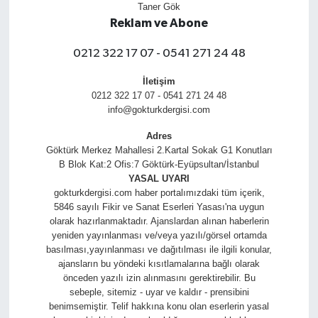
Taner Gök
Reklam ve Abone
0212 322 17 07 - 0541 271 24 48
İletişim
0212 322 17 07 - 0541 271 24 48
info@gokturkdergisi.com
Adres
Göktürk Merkez Mahallesi 2.Kartal Sokak G1 Konutları
B Blok Kat:2 Ofis:7 Göktürk-Eyüpsultan/İstanbul
YASAL UYARI
gokturkdergisi.com haber portalımızdaki tüm içerik,
5846 sayılı Fikir ve Sanat Eserleri Yasası'na uygun
olarak hazırlanmaktadır. Ajanslardan alınan haberlerin
yeniden yayınlanması ve/veya yazılı/görsel ortamda
basılması,yayınlanması ve dağıtılması ile ilgili konular,
ajansların bu yöndeki kısıtlamalarına bağlı olarak
önceden yazılı izin alınmasını gerektirebilir. Bu
sebeple, sitemiz - uyar ve kaldır - prensibini
benimsemiştir. Telif hakkına konu olan eserlerin yasal