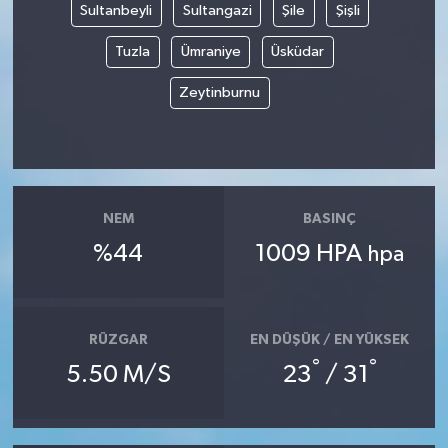
Sultanbeyli
Sultangazi
Şile
Şişli
Tuzla
Ümraniye
Üsküdar
Zeytinburnu
NEM
BASINÇ
%44
1009 HPA
hpa
RÜZGAR
EN DÜŞÜK / EN YÜKSEK
°
°
5.50 M/S
23
/ 31