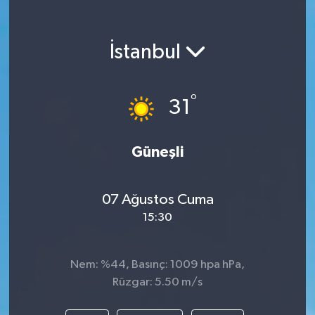
KEMERBURGAZ
İstanbul
KÜLTÜR - SANAT
MAGAZİN
°
31
ÖZEL HABER
Güneşli
SAĞLIK
07 Ağustos Cuma
SPOR
15:30
TEKNOLOJİ
Nem: %44, Basınç: 1009 hpa hPa,
TİCARET
Rüzgar: 5.50 m/s
YAŞAM