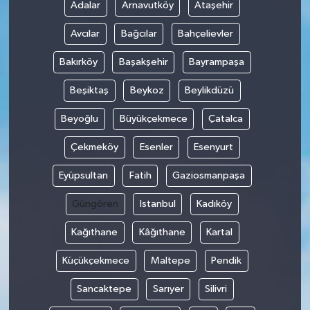
Adalar
Arnavutköy
Ataşehir
Avcılar
Bağcılar
Bahçelievler
Bakırköy
Başakşehir
Bayrampaşa
Beşiktaş
Beykoz
Beylikdüzü
Beyoğlu
Büyükçekmece
Çatalca
Çekmeköy
Esenler
Esenyurt
Eyüpsultan
Fatih
Gaziosmanpaşa
Güngören
Istanbul
Kadıköy
Kağıthane
Kâğıthane
Kartal
Küçükçekmece
Maltepe
Pendik
Sancaktepe
Sarıyer
Silivri