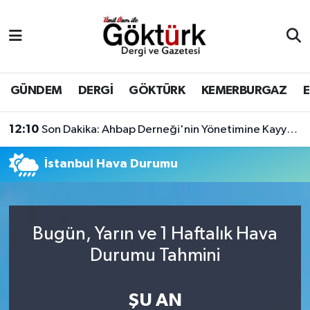
Anne Çocuk
Eyüpsultan Hava Durumu
BİLİM
Eyüpsultan Trafik Yoğunluk Haritası
GÜNDEM
DERGİ
GÖKTÜRK
KEMERBURGAZ
DERGİ
Süper Lig Puan Durumu ve Fikstür
12:10
Son Dakika: Ahbap Derneği'nin Yönetimine Kayyum Atandı
DÜNYA
Tüm Manşetler
İstanbul Hava Durumu
EĞİTİM
Son Dakika Haberleri
EKONOMİ
Haber Arşivi
Bugün, Yarın ve 1 Haftalık Hava
Durumu Tahmini
GÖKTÜRK
ŞU AN
GÜNDEM