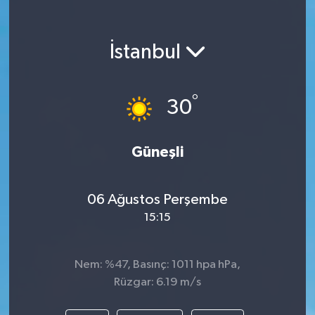
KEMERBURGAZ
İstanbul
KÜLTÜR - SANAT
MAGAZİN
°
30
ÖZEL HABER
Güneşli
SAĞLIK
06 Ağustos Perşembe
SPOR
15:15
TEKNOLOJİ
Nem: %47, Basınç: 1011 hpa hPa,
TİCARET
Rüzgar: 6.19 m/s
YAŞAM