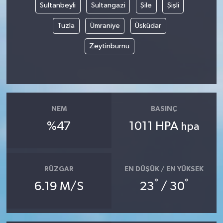
Sultanbeyli
Sultangazi
Şile
Şişli
Tuzla
Ümraniye
Üsküdar
Zeytinburnu
NEM
BASINÇ
%47
1011 HPA
hpa
RÜZGAR
EN DÜŞÜK / EN YÜKSEK
°
°
6.19 M/S
23
/ 30