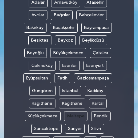
Adalar
Arnavutköy
Ataşehir
Avcılar
Bağcılar
Bahçelievler
Bakırköy
Başakşehir
Bayrampaşa
Beşiktaş
Beykoz
Beylikdüzü
Beyoğlu
Büyükçekmece
Çatalca
Çekmeköy
Esenler
Esenyurt
Eyüpsultan
Fatih
Gaziosmanpaşa
Güngören
Istanbul
Kadıköy
Kağıthane
Kâğıthane
Kartal
Küçükçekmece
Maltepe
Pendik
Sancaktepe
Sarıyer
Silivri