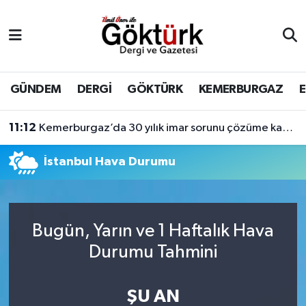
Anne Çocuk
Eyüpsultan Hava Durumu
BİLİM
Eyüpsultan Trafik Yoğunluk Haritası
GÜNDEM
DERGİ
GÖKTÜRK
KEMERBURGAZ
DERGİ
Süper Lig Puan Durumu ve Fikstür
11:12
Kemerburgaz’da 30 yılık imar sorunu çözüme kavuşuyor
DÜNYA
Tüm Manşetler
İstanbul Hava Durumu
EĞİTİM
Son Dakika Haberleri
EKONOMİ
Haber Arşivi
Bugün, Yarın ve 1 Haftalık Hava
Durumu Tahmini
GÖKTÜRK
ŞU AN
GÜNDEM