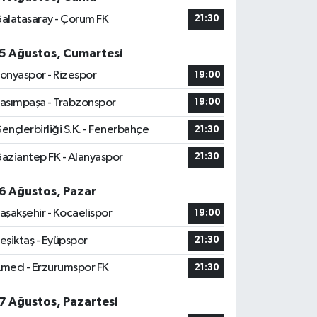
alatasaray - Çorum FK
21:30
5 Ağustos, Cumartesi
onyaspor - Rizespor
19:00
asımpaşa - Trabzonspor
19:00
ençlerbirliği S.K. - Fenerbahçe
21:30
aziantep FK - Alanyaspor
21:30
6 Ağustos, Pazar
aşakşehir - Kocaelispor
19:00
eşiktaş - Eyüpspor
21:30
med - Erzurumspor FK
21:30
7 Ağustos, Pazartesi