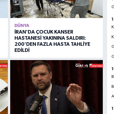
G
1
DÜNYA
K
İRAN'DA ÇOCUK KANSER
K
HASTANESİ YAKININA SALDIRI:
200'DEN FAZLA HASTA TAHLİYE
G
EDİLDİ
G
1
B
B
A
1