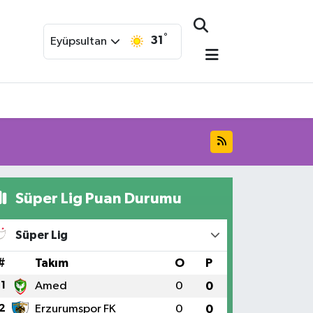
°
31
Eyüpsultan
Süper Lig Puan Durumu
Süper Lig
#
Takım
O
P
1
Amed
0
0
2
Erzurumspor FK
0
0