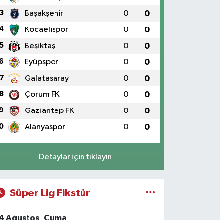
3
Başakşehir
0
0
4
Kocaelispor
0
0
5
Beşiktaş
0
0
6
Eyüpspor
0
0
7
Galatasaray
0
0
8
Çorum FK
0
0
ump'ın Zelenski Yaklaşımında Dik
9
Gaziantep FK
0
0
0
Alanyaspor
0
0
Detaylar için tıklayın
Süper Lig Fikstür
4 Ağustos, Cuma