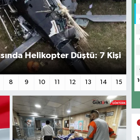
asında Helikopter Düştü: 7 Kişi
Tr
1
8
9
10
11
12
13
14
15
1