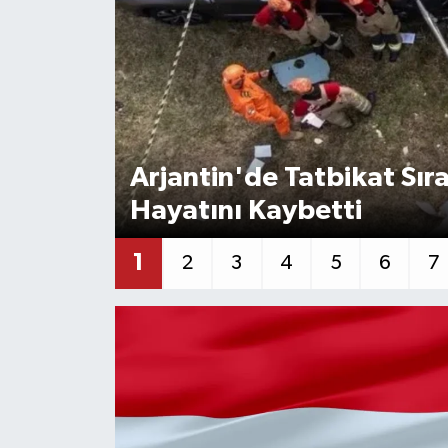
KEMERBURGAZ
KÜLTÜR - SANAT
MAGAZİN
Arjantin'de Tatbikat Sır
ÖZEL HABER
Hayatını Kaybetti
SAĞLIK
1
2
3
4
5
6
7
SPOR
TEKNOLOJİ
TİCARET
YAŞAM