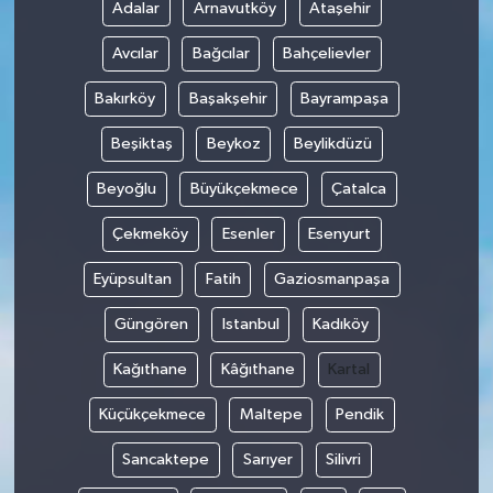
Adalar
Arnavutköy
Ataşehir
Avcılar
Bağcılar
Bahçelievler
Bakırköy
Başakşehir
Bayrampaşa
Beşiktaş
Beykoz
Beylikdüzü
Beyoğlu
Büyükçekmece
Çatalca
Çekmeköy
Esenler
Esenyurt
Eyüpsultan
Fatih
Gaziosmanpaşa
Güngören
Istanbul
Kadıköy
Kağıthane
Kâğıthane
Kartal
Küçükçekmece
Maltepe
Pendik
Sancaktepe
Sarıyer
Silivri