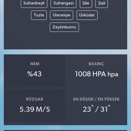
Sultanbeyli
Sultangazi
Şile
Şişli
Tuzla
Ümraniye
Üsküdar
Zeytinburnu
NEM
BASINÇ
%43
1008 HPA
hpa
RÜZGAR
EN DÜŞÜK / EN YÜKSEK
°
°
5.39 M/S
23
/ 31