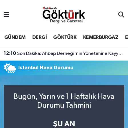
Anne Çocuk
Eyüpsultan Hava Durumu
BİLİM
Eyüpsultan Trafik Yoğunluk Haritası
GÜNDEM
DERGİ
GÖKTÜRK
KEMERBURGAZ
DERGİ
Süper Lig Puan Durumu ve Fikstür
12:10
Son Dakika: Ahbap Derneği'nin Yönetimine Kayyum Atandı
DÜNYA
Tüm Manşetler
İstanbul Hava Durumu
EĞİTİM
Son Dakika Haberleri
EKONOMİ
Haber Arşivi
Bugün, Yarın ve 1 Haftalık Hava
Durumu Tahmini
GÖKTÜRK
ŞU AN
GÜNDEM