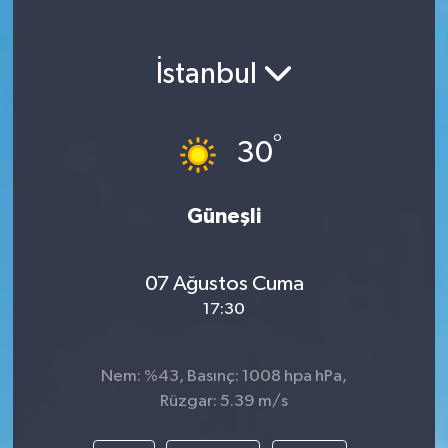
KEMERBURGAZ
İstanbul
KÜLTÜR - SANAT
MAGAZİN
°
30
ÖZEL HABER
Güneşli
SAĞLIK
07 Ağustos Cuma
SPOR
17:30
TEKNOLOJİ
Nem: %43, Basınç: 1008 hpa hPa,
TİCARET
Rüzgar: 5.39 m/s
YAŞAM