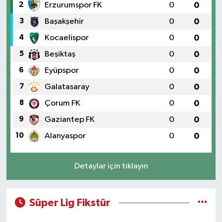
2
Erzurumspor FK
0
0
3
Başakşehir
0
0
4
Kocaelispor
0
0
5
Beşiktaş
0
0
6
Eyüpspor
0
0
7
Galatasaray
0
0
8
Çorum FK
0
0
9
Gaziantep FK
0
0
10
Alanyaspor
0
0
Detaylar için tıklayın
Süper Lig Fikstür