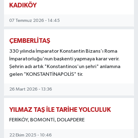
KADIKÖY
KEMERBURGAZ
07 Temmuz 2026 - 14:45
KÜLTÜR - SANAT
ÇEMBERLİTAŞ
MAGAZİN
330 yılında İmparator Konstantin Bizans'ı Roma
ÖZEL HABER
İmparatorluğu'nun başkenti yapmaya karar verir.
Şehrin adı artık "Konstantinos'un şehri" anlamına
SAĞLIK
gelen "KONSTANTİNAPOLİS" tir.
SPOR
26 Mart 2026 - 13:36
TEKNOLOJİ
YILMAZ TAŞ İLE TARİHE YOLCULUK
FERİKÖY, BOMONTİ, DOLAPDERE
TİCARET
22 Ekim 2025 - 10:46
YAŞAM