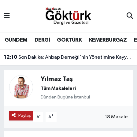
Anne Çocuk
Eyüpsultan Hava Durumu
BİLİM
Eyüpsultan Trafik Yoğunluk Haritası
GÜNDEM
DERGİ
GÖKTÜRK
KEMERBURGAZ
DERGİ
Süper Lig Puan Durumu ve Fikstür
12:10
Son Dakika: Ahbap Derneği'nin Yönetimine Kayyum Atandı
DÜNYA
Tüm Manşetler
Yılmaz Taş
EĞİTİM
Son Dakika Haberleri
Tüm Makaleleri
Dünden Bugüne İstanbul
EKONOMİ
Haber Arşivi
Paylaş
-
+
GÖKTÜRK
18 Makale
A
A
GÜNDEM