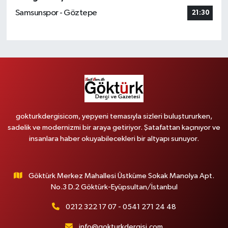
Samsunspor - Göztepe
21:30
gokturkdergisicom, yepyeni temasıyla sizleri buluştururken,
sadelik ve modernizmi bir araya getiriyor. Şatafattan kaçınıyor ve
insanlara haber okuyabilecekleri bir altyapı sunuyor.
Göktürk Merkez Mahallesi Üstküme Sokak Manolya Apt.
No.3 D.2 Göktürk-Eyüpsultan/İstanbul
0212 322 17 07 - 0541 271 24 48
info@gokturkdergisi.com