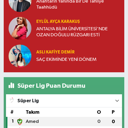
Anahtarın Yanında Bir De Tahliye
Taahhüdü
EYLÜL AYÇA KARAKUŞ
ANTALYA BİLİM ÜNİVERSİTESİ'NDE
OZAN DOĞULU RÜZGARI ESTİ
ASLI KAFIYE DEMIR
SAÇ EKİMİNDE YENİ DÖNEM
Süper Lig Puan Durumu
Süper Lig
#
Takım
O
P
1
Amed
0
0