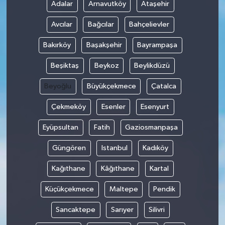
Adalar
Arnavutköy
Ataşehir
Avcılar
Bağcılar
Bahçelievler
Bakırköy
Başakşehir
Bayrampaşa
Beşiktaş
Beykoz
Beylikdüzü
Beyoğlu
Büyükçekmece
Çatalca
Çekmeköy
Esenler
Esenyurt
Eyüpsultan
Fatih
Gaziosmanpaşa
Güngören
Istanbul
Kadıköy
Kağıthane
Kâğıthane
Kartal
Küçükçekmece
Maltepe
Pendik
Sancaktepe
Sarıyer
Silivri