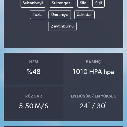
Sultanbeyli
Sultangazi
Şile
Şişli
Tuzla
Ümraniye
Üsküdar
Zeytinburnu
NEM
BASINÇ
%48
1010 HPA
hpa
RÜZGAR
EN DÜŞÜK / EN YÜKSEK
°
°
5.50 M/S
24
/ 30