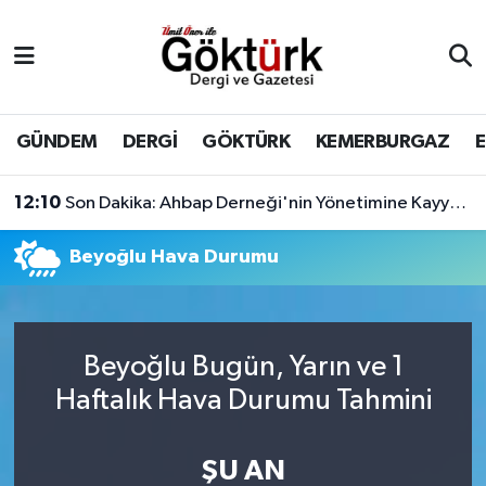
Anne Çocuk
Eyüpsultan Hava Durumu
BİLİM
Eyüpsultan Trafik Yoğunluk Haritası
GÜNDEM
DERGİ
GÖKTÜRK
KEMERBURGAZ
DERGİ
Süper Lig Puan Durumu ve Fikstür
12:10
Son Dakika: Ahbap Derneği'nin Yönetimine Kayyum Atandı
DÜNYA
Tüm Manşetler
Beyoğlu Hava Durumu
EĞİTİM
Son Dakika Haberleri
EKONOMİ
Haber Arşivi
Beyoğlu Bugün, Yarın ve 1
Haftalık Hava Durumu Tahmini
GÖKTÜRK
ŞU AN
GÜNDEM