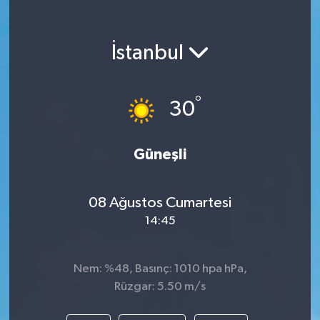
KEMERBURGAZ
İstanbul
KÜLTÜR - SANAT
MAGAZİN
°
30
ÖZEL HABER
Güneşli
SAĞLIK
08 Ağustos Cumartesi
SPOR
14:45
TEKNOLOJİ
Nem: %48, Basınç: 1010 hpa hPa,
TİCARET
Rüzgar: 5.50 m/s
YAŞAM