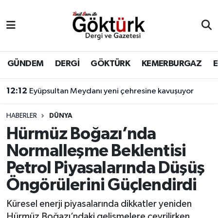
Anne Çocuk
Eyüpsultan Hava Durumu
BİLİM
Eyüpsultan Trafik Yoğunluk Haritası
GÜNDEM
DERGİ
GÖKTÜRK
KEMERBURGAZ
DERGİ
Süper Lig Puan Durumu ve Fikstür
12:12
Eyüpsultan Meydanı yeni çehresine kavuşuyor
DÜNYA
Tüm Manşetler
HABERLER
DÜNYA
Hürmüz Boğazı’nda
EĞİTİM
Son Dakika Haberleri
Normalleşme Beklentisi
EKONOMİ
Haber Arşivi
Petrol Piyasalarında Düşüş
Öngörülerini Güçlendirdi
GÖKTÜRK
Küresel enerji piyasalarında dikkatler yeniden
GÜNDEM
Hürmüz Boğazı’ndaki gelişmelere çevrilirken,