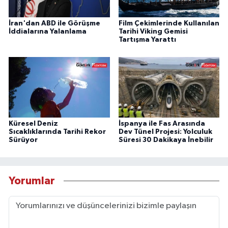
İran'dan ABD ile Görüşme
Film Çekimlerinde Kullanılan
İddialarına Yalanlama
Tarihi Viking Gemisi
Tartışma Yarattı
Küresel Deniz
İspanya ile Fas Arasında
Sıcaklıklarında Tarihi Rekor
Dev Tünel Projesi: Yolculuk
Sürüyor
Süresi 30 Dakikaya İnebilir
Yorumlar