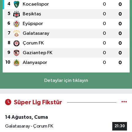
4
Kocaelispor
0
0
5
Beşiktaş
0
0
6
Eyüpspor
0
0
7
Galatasaray
0
0
8
Çorum FK
0
0
9
Gaziantep FK
0
0
10
Alanyaspor
0
0
Detaylar için tıklayın
Süper Lig Fikstür
14 Ağustos, Cuma
Galatasaray - Çorum FK
21:30