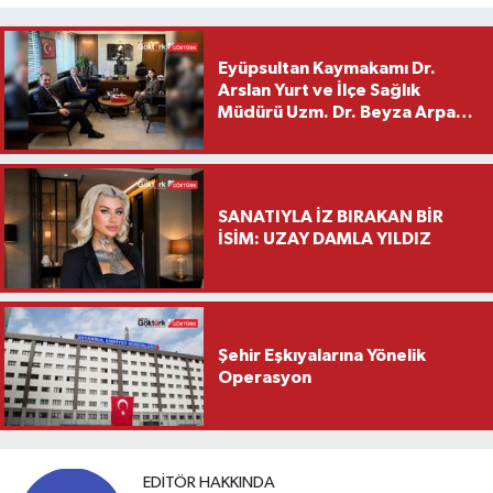
Eyüpsultan Kaymakamı Dr.
Arslan Yurt ve İlçe Sağlık
Müdürü Uzm. Dr. Beyza Arpacı
Saylar’dan Hayırlı Olsun
Ziyareti
SANATIYLA İZ BIRAKAN BİR
İSİM: UZAY DAMLA YILDIZ
Şehir Eşkıyalarına Yönelik
Operasyon
EDITÖR HAKKINDA