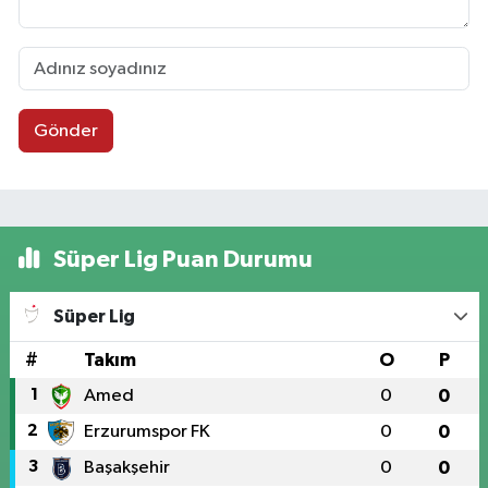
Gönder
Süper Lig Puan Durumu
Süper Lig
#
Takım
O
P
1
Amed
0
0
2
Erzurumspor FK
0
0
3
Başakşehir
0
0