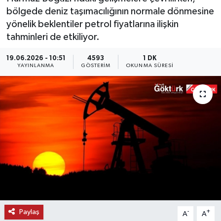
bölgede deniz taşımacılığının normale dönmesine
KEMERBURGAZ
yönelik beklentiler petrol fiyatlarına ilişkin
tahminleri de etkiliyor.
KÜLTÜR - SANAT
19.06.2026 - 10:51
4593
1 DK
YAYINLANMA
GÖSTERIM
OKUNMA SÜRESI
MAGAZİN
ÖZEL HABER
SAĞLIK
SPOR
TEKNOLOJİ
TİCARET
Paylaş
-
+
A
A
YAŞAM