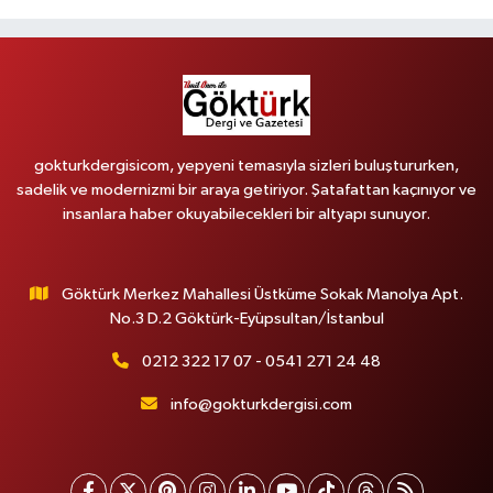
gokturkdergisicom, yepyeni temasıyla sizleri buluştururken,
sadelik ve modernizmi bir araya getiriyor. Şatafattan kaçınıyor ve
insanlara haber okuyabilecekleri bir altyapı sunuyor.
Göktürk Merkez Mahallesi Üstküme Sokak Manolya Apt.
No.3 D.2 Göktürk-Eyüpsultan/İstanbul
0212 322 17 07 - 0541 271 24 48
info@gokturkdergisi.com