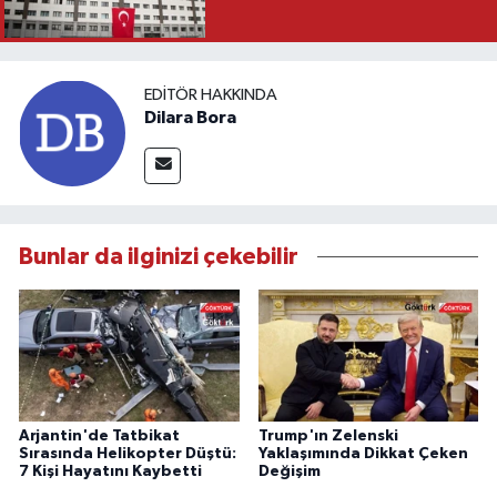
EDITÖR HAKKINDA
Dilara Bora
Bunlar da ilginizi çekebilir
Arjantin'de Tatbikat
Trump'ın Zelenski
Sırasında Helikopter Düştü:
Yaklaşımında Dikkat Çeken
7 Kişi Hayatını Kaybetti
Değişim