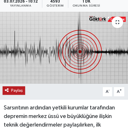
03.07.2026 - 10:12
4593
1 DK
YAYINLANMA
GÖSTERIM
OKUNMA SÜRESI
KEMERBURGAZ
KÜLTÜR - SANAT
MAGAZİN
ÖZEL HABER
SAĞLIK
SPOR
Paylaş
-
+
A
A
TEKNOLOJİ
Sarsıntının ardından yetkili kurumlar tarafından
TİCARET
depremin merkez üssü ve büyüklüğüne ilişkin
teknik değerlendirmeler paylaşılırken, ilk
YAŞAM