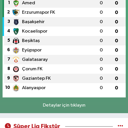
1
Amed
0
0
2
Erzurumspor FK
0
0
3
Başakşehir
0
0
4
Kocaelispor
0
0
5
Beşiktaş
0
0
6
Eyüpspor
0
0
7
Galatasaray
0
0
8
Çorum FK
0
0
9
Gaziantep FK
0
0
10
Alanyaspor
0
0
Detaylar için tıklayın
Süper Lig Fikstür