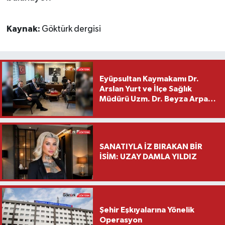
Kaynak:
Göktürk dergisi
Eyüpsultan Kaymakamı Dr.
Arslan Yurt ve İlçe Sağlık
Müdürü Uzm. Dr. Beyza Arpacı
Saylar’dan Hayırlı Olsun
Ziyareti
SANATIYLA İZ BIRAKAN BİR
İSİM: UZAY DAMLA YILDIZ
Şehir Eşkıyalarına Yönelik
Operasyon