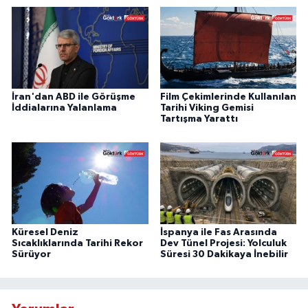
İran'dan ABD ile Görüşme
Film Çekimlerinde Kullanılan
İddialarına Yalanlama
Tarihi Viking Gemisi
Tartışma Yarattı
Küresel Deniz
İspanya ile Fas Arasında
Sıcaklıklarında Tarihi Rekor
Dev Tünel Projesi: Yolculuk
Sürüyor
Süresi 30 Dakikaya İnebilir