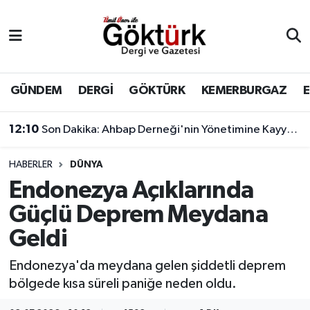
Anne Çocuk
Eyüpsultan Hava Durumu
BİLİM
Eyüpsultan Trafik Yoğunluk Haritası
GÜNDEM
DERGİ
GÖKTÜRK
KEMERBURGAZ
DERGİ
Süper Lig Puan Durumu ve Fikstür
12:10
Son Dakika: Ahbap Derneği'nin Yönetimine Kayyum Atandı
DÜNYA
Tüm Manşetler
HABERLER
DÜNYA
Endonezya Açıklarında
EĞİTİM
Son Dakika Haberleri
Güçlü Deprem Meydana
EKONOMİ
Haber Arşivi
Geldi
GÖKTÜRK
Endonezya'da meydana gelen şiddetli deprem
bölgede kısa süreli paniğe neden oldu.
GÜNDEM