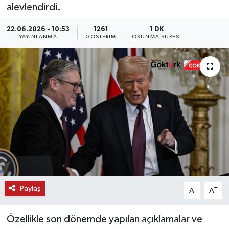
alevlendirdi.
KEMERBURGAZ
22.06.2026 - 10:53
1261
1 DK
YAYINLANMA
GÖSTERIM
OKUNMA SÜRESI
KÜLTÜR - SANAT
MAGAZİN
ÖZEL HABER
SAĞLIK
SPOR
TEKNOLOJİ
Paylaş
-
+
A
A
TİCARET
Özellikle son dönemde yapılan açıklamalar ve
YAŞAM