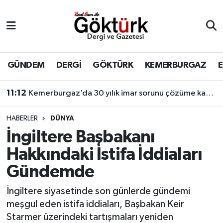
Anne Çocuk
Eyüpsultan Hava Durumu
BİLİM
Eyüpsultan Trafik Yoğunluk Haritası
GÜNDEM
DERGİ
GÖKTÜRK
KEMERBURGAZ
DERGİ
Süper Lig Puan Durumu ve Fikstür
11:12
Kemerburgaz’da 30 yılık imar sorunu çözüme kavuşuyor
DÜNYA
Tüm Manşetler
HABERLER
DÜNYA
İngiltere Başbakanı
EĞİTİM
Son Dakika Haberleri
Hakkındaki İstifa İddiaları
EKONOMİ
Haber Arşivi
Gündemde
GÖKTÜRK
İngiltere siyasetinde son günlerde gündemi
meşgul eden istifa iddiaları, Başbakan Keir
GÜNDEM
Starmer üzerindeki tartışmaları yeniden