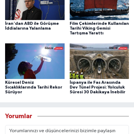
İran'dan ABD ile Görüşme
Film Çekimlerinde Kullanılan
İddialarına Yalanlama
Tarihi Viking Gemisi
Tartışma Yarattı
Küresel Deniz
İspanya ile Fas Arasında
Sıcaklıklarında Tarihi Rekor
Dev Tünel Projesi: Yolculuk
Sürüyor
Süresi 30 Dakikaya İnebilir
Yorumlar