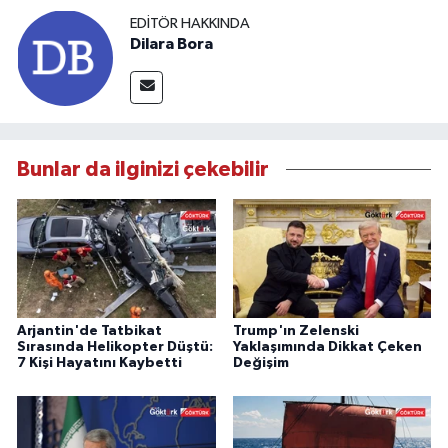
EDITÖR HAKKINDA
Dilara Bora
Bunlar da ilginizi çekebilir
Arjantin'de Tatbikat
Trump'ın Zelenski
Sırasında Helikopter Düştü:
Yaklaşımında Dikkat Çeken
7 Kişi Hayatını Kaybetti
Değişim