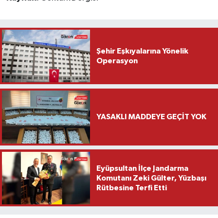
Şehir Eşkıyalarına Yönelik
Operasyon
YASAKLI MADDEYE GEÇİT YOK
Eyüpsultan İlçe Jandarma
Komutanı Zeki Gülter, Yüzbaşı
Rütbesine Terfi Etti