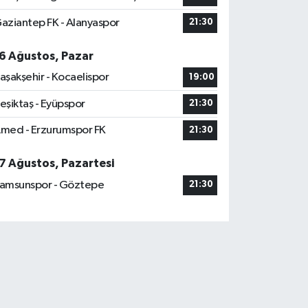
aziantep FK - Alanyaspor
21:30
6 Ağustos, Pazar
aşakşehir - Kocaelispor
19:00
eşiktaş - Eyüpspor
21:30
med - Erzurumspor FK
21:30
7 Ağustos, Pazartesi
amsunspor - Göztepe
21:30