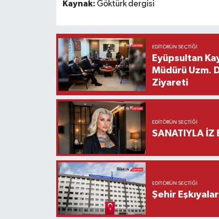
Kaynak:
Göktürk dergisi
EDITÖRÜN SEÇTIĞI
Eyüpsultan Kay
Müdürü Uzm. Dr
Ziyareti
EDITÖRÜN SEÇTIĞI
SANATIYLA İZ 
EDITÖRÜN SEÇTIĞI
Şehir Eşkıyala