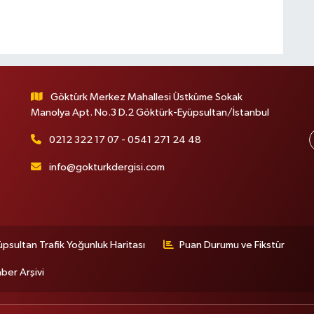
Göktürk Merkez Mahallesi Üstküme Sokak
Manolya Apt. No.3 D.2 Göktürk-Eyüpsultan/İstanbul
0212 322 17 07 - 0541 271 24 48
info@gokturkdergisi.com
üpsultan Trafik Yoğunluk Haritası
Puan Durumu ve Fikstür
ber Arşivi