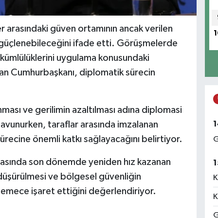
er arasındaki güven ortamının ancak verilen
1
e güçlenebileceğini ifade etti. Görüşmelerde
yükümlülüklerini uygulama konusundaki
 İran Cumhurbaşkanı, diplomatik sürecin
nması ve gerilimin azaltılması adına diplomasi
1
 savunurken, taraflar arasında imzalanan
recine önemli katkı sağlayacağını belirtiyor.
G
arasında son dönemde yeniden hız kazanan
1
düşürülmesi ve bölgesel güvenliğin
K
nemece işaret ettiğini değerlendiriyor.
K
G