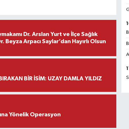
G
1
B
makamı Dr. Arslan Yurt ve İlçe Sağlık
. Beyza Arpacı Saylar’dan Hayırlı Olsun
B
A
1
S
BIRAKAN BİR İSİM: UZAY DAMLA YILDIZ
rına Yönelik Operasyon