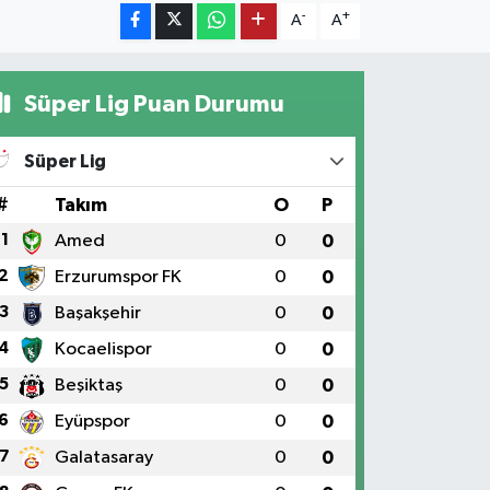
-
+
A
A
Süper Lig Puan Durumu
Süper Lig
#
Takım
O
P
1
Amed
0
0
2
Erzurumspor FK
0
0
3
Başakşehir
0
0
4
Kocaelispor
0
0
5
Beşiktaş
0
0
6
Eyüpspor
0
0
7
Galatasaray
0
0