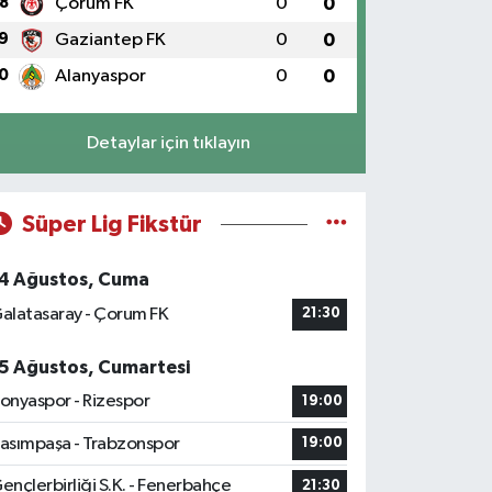
8
Çorum FK
0
0
9
Gaziantep FK
0
0
0
Alanyaspor
0
0
Detaylar için tıklayın
Süper Lig Fikstür
4 Ağustos, Cuma
alatasaray - Çorum FK
21:30
5 Ağustos, Cumartesi
onyaspor - Rizespor
19:00
asımpaşa - Trabzonspor
19:00
ençlerbirliği S.K. - Fenerbahçe
21:30