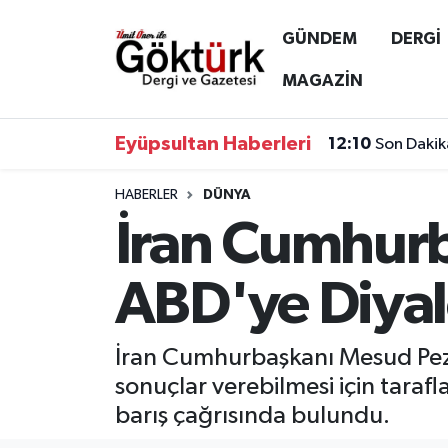
GÜNDEM
DERGİ
Anne Çocuk
Eyüpsultan Hava Durumu
MAGAZİN
BİLİM
Eyüpsultan Trafik Yoğunluk Haritası
Eyüpsultan Haberleri
12:10
Son Dakik
DERGİ
Süper Lig Puan Durumu ve Fikstür
HABERLER
DÜNYA
İran Cumhurb
DÜNYA
Tüm Manşetler
EĞİTİM
Son Dakika Haberleri
ABD'ye Diyal
EKONOMİ
Haber Arşivi
İran Cumhurbaşkanı Mesud Pezeş
GÖKTÜRK
sonuçlar verebilmesi için tarafl
barış çağrısında bulundu.
GÜNDEM