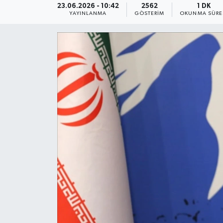
23.06.2026 - 10:42
2562
1 DK
YAYINLANMA
GÖSTERIM
OKUNMA SÜRE
KEMERBURGAZ
KÜLTÜR - SANAT
MAGAZİN
ÖZEL HABER
SAĞLIK
SPOR
TEKNOLOJİ
TİCARET
YAŞAM