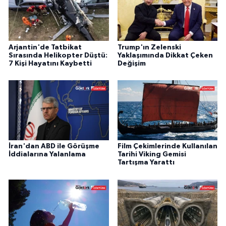
Arjantin'de Tatbikat
Trump'ın Zelenski
Sırasında Helikopter Düştü:
Yaklaşımında Dikkat Çeken
7 Kişi Hayatını Kaybetti
Değişim
İran'dan ABD ile Görüşme
Film Çekimlerinde Kullanılan
İddialarına Yalanlama
Tarihi Viking Gemisi
Tartışma Yarattı