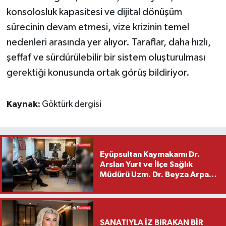
konsolosluk kapasitesi ve dijital dönüşüm
sürecinin devam etmesi, vize krizinin temel
nedenleri arasında yer alıyor. Taraflar, daha hızlı,
şeffaf ve sürdürülebilir bir sistem oluşturulması
gerektiği konusunda ortak görüş bildiriyor.
Kaynak:
Göktürk dergisi
Eyüpsultan Kaymakamı Dr.
Arslan Yurt ve İlçe Sağlık
Müdürü Uzm. Dr. Beyza Arpacı
Saylar’dan Hayırlı Olsun
Ziyareti
SANATIYLA İZ BIRAKAN BİR