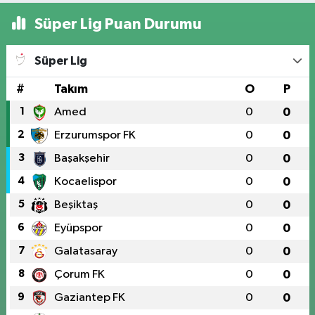
Süper Lig Puan Durumu
Süper Lig
#
Takım
O
P
1
Amed
0
0
2
Erzurumspor FK
0
0
3
Başakşehir
0
0
4
Kocaelispor
0
0
5
Beşiktaş
0
0
6
Eyüpspor
0
0
7
Galatasaray
0
0
8
Çorum FK
0
0
9
Gaziantep FK
0
0