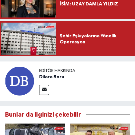
İSİM: UZAY DAMLA YILDIZ
Şehir Eşkıyalarına Yönelik
Operasyon
EDITÖR HAKKINDA
Dilara Bora
Bunlar da ilginizi çekebilir