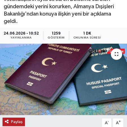
gündemdeki yerini korurken, Almanya Dışişleri
KEMERBURGAZ
Bakanlığı'ndan konuya ilişkin yeni bir açıklama
geldi.
KÜLTÜR - SANAT
24.06.2026 - 10:52
1259
1 DK
YAYINLANMA
GÖSTERIM
OKUNMA SÜRESI
MAGAZİN
ÖZEL HABER
SAĞLIK
SPOR
TEKNOLOJİ
TİCARET
Paylaş
-
+
A
A
YAŞAM