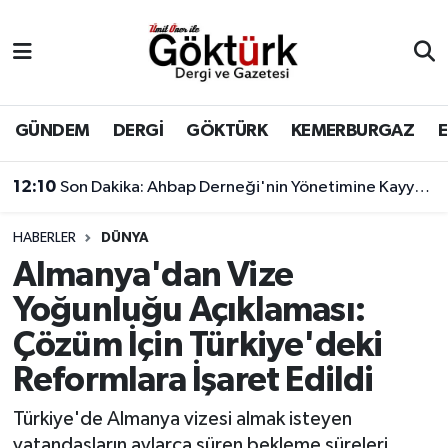
Anne Çocuk
Eyüpsultan Hava Durumu
BİLİM
Eyüpsultan Trafik Yoğunluk Haritası
GÜNDEM
DERGİ
GÖKTÜRK
KEMERBURGAZ
DERGİ
Süper Lig Puan Durumu ve Fikstür
12:10
Son Dakika: Ahbap Derneği'nin Yönetimine Kayyum Atandı
DÜNYA
Tüm Manşetler
HABERLER
DÜNYA
Almanya'dan Vize
EĞİTİM
Son Dakika Haberleri
Yoğunluğu Açıklaması:
EKONOMİ
Haber Arşivi
Çözüm İçin Türkiye'deki
Reformlara İşaret Edildi
GÖKTÜRK
Türkiye'de Almanya vizesi almak isteyen
GÜNDEM
vatandaşların aylarca süren bekleme süreleri