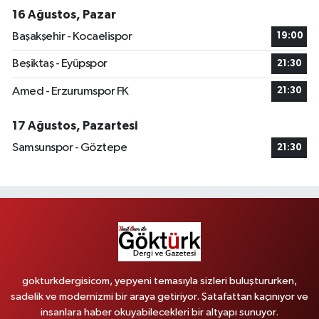
16 Ağustos, Pazar
Başakşehir - Kocaelispor
19:00
Beşiktaş - Eyüpspor
21:30
Amed - Erzurumspor FK
21:30
17 Ağustos, Pazartesi
Samsunspor - Göztepe
21:30
gokturkdergisicom, yepyeni temasıyla sizleri buluştururken,
sadelik ve modernizmi bir araya getiriyor. Şatafattan kaçınıyor ve
insanlara haber okuyabilecekleri bir altyapı sunuyor.