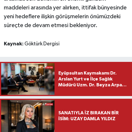
maddeleri arasında yer alırken, ittifak bünyesinde
yeni hedeflere ilişkin görüşmelerin önümüzdeki
süreçte de devam etmesi bekleniyor.
Kaynak:
Göktürk Dergisi
Eyüpsultan Kaymakamı Dr.
Arslan Yurt ve İlçe Sağlık
Müdürü Uzm. Dr. Beyza Arpacı
Saylar’dan Hayırlı Olsun
Ziyareti
SANATIYLA İZ BIRAKAN BİR
İSİM: UZAY DAMLA YILDIZ