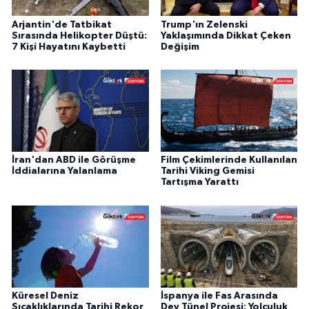
Arjantin'de Tatbikat
Trump'ın Zelenski
Sırasında Helikopter Düştü:
Yaklaşımında Dikkat Çeken
7 Kişi Hayatını Kaybetti
Değişim
İran'dan ABD ile Görüşme
Film Çekimlerinde Kullanılan
İddialarına Yalanlama
Tarihi Viking Gemisi
Tartışma Yarattı
Küresel Deniz
İspanya ile Fas Arasında
Sıcaklıklarında Tarihi Rekor
Dev Tünel Projesi: Yolculuk