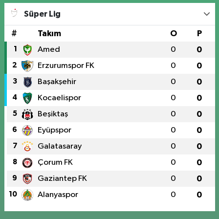
Süper Lig
#
Takım
O
P
1
Amed
0
0
2
Erzurumspor FK
0
0
3
Başakşehir
0
0
4
Kocaelispor
0
0
5
Beşiktaş
0
0
6
Eyüpspor
0
0
7
Galatasaray
0
0
8
Çorum FK
0
0
9
Gaziantep FK
0
0
10
Alanyaspor
0
0