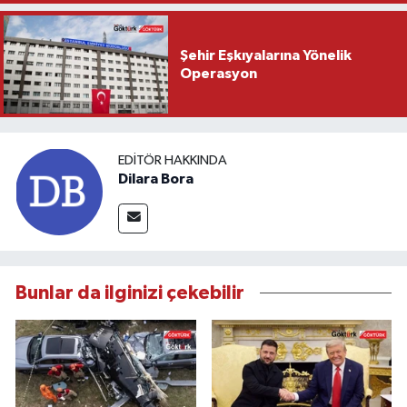
Şehir Eşkıyalarına Yönelik
Operasyon
EDITÖR HAKKINDA
Dilara Bora
Bunlar da ilginizi çekebilir