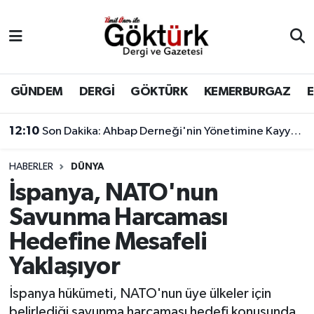
Anne Çocuk
Eyüpsultan Hava Durumu
BİLİM
Eyüpsultan Trafik Yoğunluk Haritası
GÜNDEM
DERGİ
GÖKTÜRK
KEMERBURGAZ
DERGİ
Süper Lig Puan Durumu ve Fikstür
12:10
Son Dakika: Ahbap Derneği'nin Yönetimine Kayyum Atandı
DÜNYA
Tüm Manşetler
HABERLER
DÜNYA
İspanya, NATO'nun
EĞİTİM
Son Dakika Haberleri
Savunma Harcaması
EKONOMİ
Haber Arşivi
Hedefine Mesafeli
Yaklaşıyor
GÖKTÜRK
İspanya hükümeti, NATO'nun üye ülkeler için
GÜNDEM
belirlediği savunma harcaması hedefi konusunda