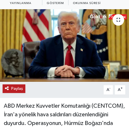
YAYINLANMA
GÖSTERIM
OKUNMA SÜRESI
KEMERBURGAZ
KÜLTÜR - SANAT
MAGAZİN
ÖZEL HABER
SAĞLIK
SPOR
Paylaş
-
+
A
A
TEKNOLOJİ
ABD Merkez Kuvvetler Komutanlığı (CENTCOM),
TİCARET
İran'a yönelik hava saldırıları düzenlendiğini
duyurdu. Operasyonun, Hürmüz Boğazı'nda
YAŞAM