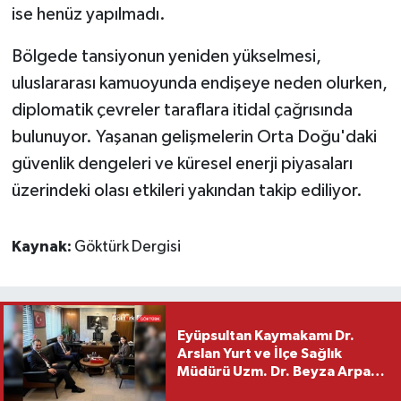
ise henüz yapılmadı.
Bölgede tansiyonun yeniden yükselmesi,
uluslararası kamuoyunda endişeye neden olurken,
diplomatik çevreler taraflara itidal çağrısında
bulunuyor. Yaşanan gelişmelerin Orta Doğu'daki
güvenlik dengeleri ve küresel enerji piyasaları
üzerindeki olası etkileri yakından takip ediliyor.
Kaynak:
Göktürk Dergisi
Eyüpsultan Kaymakamı Dr.
Arslan Yurt ve İlçe Sağlık
Müdürü Uzm. Dr. Beyza Arpacı
Saylar’dan Hayırlı Olsun