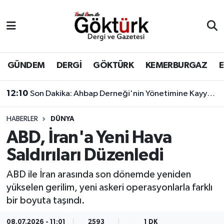
Anne Çocuk
Eyüpsultan Hava Durumu
BİLİM
Eyüpsultan Trafik Yoğunluk Haritası
GÜNDEM
DERGİ
GÖKTÜRK
KEMERBURGAZ
DERGİ
Süper Lig Puan Durumu ve Fikstür
12:10
Son Dakika: Ahbap Derneği'nin Yönetimine Kayyum Atandı
DÜNYA
Tüm Manşetler
HABERLER
DÜNYA
ABD, İran'a Yeni Hava
EĞİTİM
Son Dakika Haberleri
Saldırıları Düzenledi
EKONOMİ
Haber Arşivi
ABD ile İran arasında son dönemde yeniden
yükselen gerilim, yeni askeri operasyonlarla farklı
GÖKTÜRK
bir boyuta taşındı.
GÜNDEM
08.07.2026 - 11:01
2593
1 DK