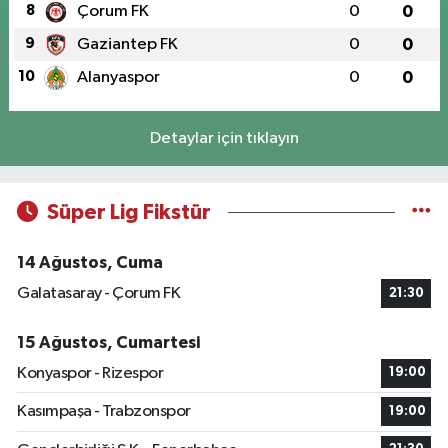
8
Çorum FK
0
0
9
Gaziantep FK
0
0
10
Alanyaspor
0
0
Detaylar için tıklayın
Süper Lig Fikstür
14 Ağustos, Cuma
Galatasaray - Çorum FK
21:30
15 Ağustos, Cumartesi
Konyaspor - Rizespor
19:00
Kasımpaşa - Trabzonspor
19:00