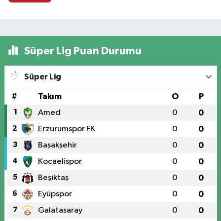
Süper Lig Puan Durumu
Süper Lig
#
Takım
O
P
1
Amed
0
0
2
Erzurumspor FK
0
0
3
Başakşehir
0
0
4
Kocaelispor
0
0
5
Beşiktaş
0
0
6
Eyüpspor
0
0
7
Galatasaray
0
0