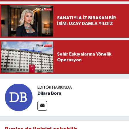
Ziyareti
SANATIYLA İZ BIRAKAN BİR
İSİM: UZAY DAMLA YILDIZ
Şehir Eşkıyalarına Yönelik
Operasyon
EDITÖR HAKKINDA
Dilara Bora