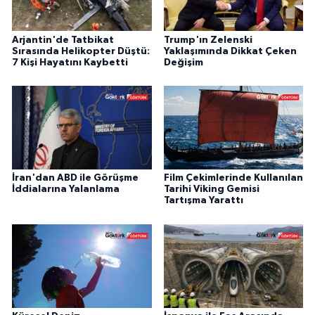
Arjantin'de Tatbikat
Trump'ın Zelenski
Sırasında Helikopter Düştü:
Yaklaşımında Dikkat Çeken
7 Kişi Hayatını Kaybetti
Değişim
İran'dan ABD ile Görüşme
Film Çekimlerinde Kullanılan
İddialarına Yalanlama
Tarihi Viking Gemisi
Tartışma Yarattı