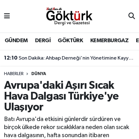
Anne Çocuk
Eyüpsultan Hava Durumu
BİLİM
Eyüpsultan Trafik Yoğunluk Haritası
GÜNDEM
DERGİ
GÖKTÜRK
KEMERBURGAZ
DERGİ
Süper Lig Puan Durumu ve Fikstür
12:10
Son Dakika: Ahbap Derneği'nin Yönetimine Kayyum Atandı
DÜNYA
Tüm Manşetler
HABERLER
DÜNYA
Avrupa'daki Aşırı Sıcak
EĞİTİM
Son Dakika Haberleri
Hava Dalgası Türkiye'ye
EKONOMİ
Haber Arşivi
Ulaşıyor
GÖKTÜRK
Batı Avrupa'da etkisini günlerdir sürdüren ve
birçok ülkede rekor sıcaklıklara neden olan sıcak
GÜNDEM
hava dalgasının, hafta sonundan itibaren