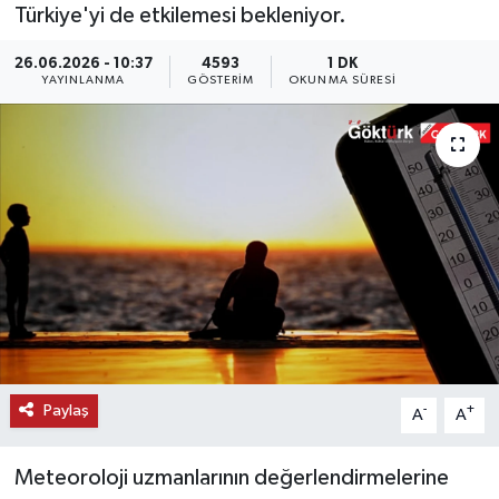
Türkiye'yi de etkilemesi bekleniyor.
KEMERBURGAZ
26.06.2026 - 10:37
4593
1 DK
YAYINLANMA
GÖSTERIM
OKUNMA SÜRESI
KÜLTÜR - SANAT
MAGAZİN
ÖZEL HABER
SAĞLIK
SPOR
TEKNOLOJİ
Paylaş
-
+
A
A
TİCARET
Meteoroloji uzmanlarının değerlendirmelerine
YAŞAM