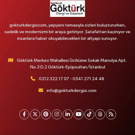
gokturkdergisicom, yepyeni temasıyla sizleri buluştururken,
sadelik ve modernizmi bir araya getiriyor. Şatafattan kaçınıyor ve
insanlara haber okuyabilecekleri bir altyapı sunuyor.
Göktürk Merkez Mahallesi Üstküme Sokak Manolya Apt.
No.3 D.2 Göktürk-Eyüpsultan/İstanbul
0212 322 17 07 - 0541 271 24 48
info@gokturkdergisi.com