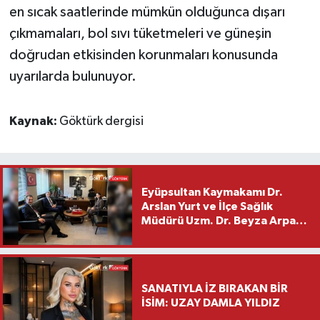
en sıcak saatlerinde mümkün olduğunca dışarı
çıkmamaları, bol sıvı tüketmeleri ve güneşin
doğrudan etkisinden korunmaları konusunda
uyarılarda bulunuyor.
Kaynak:
Göktürk dergisi
Eyüpsultan Kaymakamı Dr.
Arslan Yurt ve İlçe Sağlık
Müdürü Uzm. Dr. Beyza Arpacı
Saylar’dan Hayırlı Olsun
Ziyareti
SANATIYLA İZ BIRAKAN BİR
İSİM: UZAY DAMLA YILDIZ