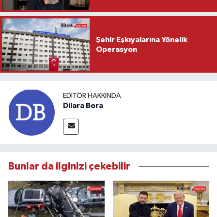
Şehir Eşkıyalarına Yönelik
Operasyon
EDITÖR HAKKINDA
Dilara Bora
Bunlar da ilginizi çekebilir