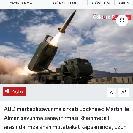
YAYINLANMA
GÜNCELLEME
GÖSTERIM
OKUNMA
KEMERBURGAZ
KÜLTÜR - SANAT
MAGAZİN
ÖZEL HABER
SAĞLIK
SPOR
Paylaş
-
+
A
A
TEKNOLOJİ
ABD merkezli savunma şirketi Lockheed Martin ile
TİCARET
Alman savunma sanayi firması Rheinmetall
arasında imzalanan mutabakat kapsamında, uzun
YAŞAM