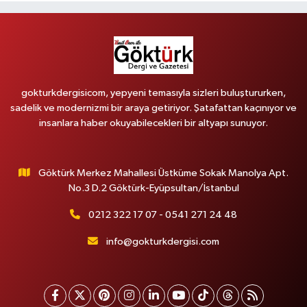
gokturkdergisicom, yepyeni temasıyla sizleri buluştururken,
sadelik ve modernizmi bir araya getiriyor. Şatafattan kaçınıyor ve
insanlara haber okuyabilecekleri bir altyapı sunuyor.
Göktürk Merkez Mahallesi Üstküme Sokak Manolya Apt.
No.3 D.2 Göktürk-Eyüpsultan/İstanbul
0212 322 17 07 - 0541 271 24 48
info@gokturkdergisi.com