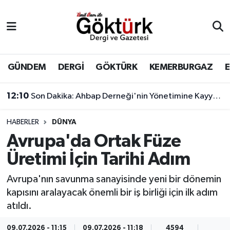
Anne Çocuk
Eyüpsultan Hava Durumu
BİLİM
Eyüpsultan Trafik Yoğunluk Haritası
GÜNDEM
DERGİ
GÖKTÜRK
KEMERBURGAZ
DERGİ
Süper Lig Puan Durumu ve Fikstür
12:10
Son Dakika: Ahbap Derneği'nin Yönetimine Kayyum Atandı
DÜNYA
Tüm Manşetler
HABERLER
DÜNYA
Avrupa'da Ortak Füze
EĞİTİM
Son Dakika Haberleri
Üretimi İçin Tarihi Adım
EKONOMİ
Haber Arşivi
Avrupa'nın savunma sanayisinde yeni bir dönemin
kapısını aralayacak önemli bir iş birliği için ilk adım
GÖKTÜRK
atıldı.
GÜNDEM
09.07.2026 - 11:15
09.07.2026 - 11:18
4594
1