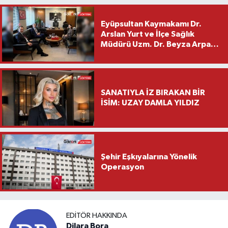
Eyüpsultan Kaymakamı Dr.
Arslan Yurt ve İlçe Sağlık
Müdürü Uzm. Dr. Beyza Arpacı
Saylar’dan Hayırlı Olsun
Ziyareti
SANATIYLA İZ BIRAKAN BİR
İSİM: UZAY DAMLA YILDIZ
Şehir Eşkıyalarına Yönelik
Operasyon
EDITÖR HAKKINDA
Dilara Bora