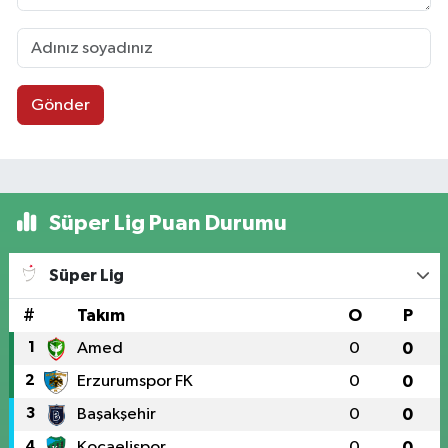
Gönder
Süper Lig Puan Durumu
Süper Lig
#
Takım
O
P
1
Amed
0
0
2
Erzurumspor FK
0
0
3
Başakşehir
0
0
4
Kocaelispor
0
0