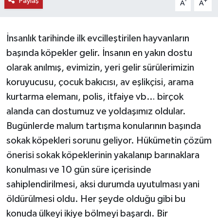
Paylaş
-
+
A
A
KEMERBURGAZ
İnsanlık tarihinde ilk evcilleştirilen hayvanların
KÜLTÜR - SANAT
başında köpekler gelir. İnsanın en yakın dostu
MAGAZİN
olarak anılmış, evimizin, yeri gelir sürülerimizin
koruyucusu, çocuk bakıcısı, av eşlikçisi, arama
ÖZEL HABER
kurtarma elemanı, polis, itfaiye vb… birçok
alanda can dostumuz ve yoldaşımız oldular.
SAĞLIK
Bugünlerde malum tartışma konularının başında
sokak köpekleri sorunu geliyor. Hükümetin çözüm
SPOR
önerisi sokak köpeklerinin yakalanıp barınaklara
TEKNOLOJİ
konulması ve 10 gün süre içerisinde
sahiplendirilmesi, aksi durumda uyutulması yani
TİCARET
öldürülmesi oldu. Her şeyde olduğu gibi bu
konuda ülkeyi ikiye bölmeyi başardı. Bir
YAŞAM