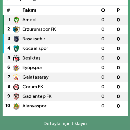
#
Takım
O
P
1
Amed
0
0
2
Erzurumspor FK
0
0
3
Başakşehir
0
0
4
Kocaelispor
0
0
5
Beşiktaş
0
0
6
Eyüpspor
0
0
7
Galatasaray
0
0
8
Çorum FK
0
0
9
Gaziantep FK
0
0
10
Alanyaspor
0
0
Detaylar için tıklayın