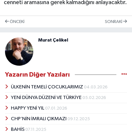
cenneti aramasına gerek kalmadığını anlayacaktır.
ÖNCEKI
SONRAKI
Murat Çelikel
Yazarın Diğer Yazıları
ÜLKENİN TEMELİ ÇOCUKLARIMIZ
04.03.2026
YENİ DÜNYA DÜZENİ VE TÜRKİYE
05.02.2026
HAPPY YENİ YIL
07.01.2026
CHP’NİN İMRALI ÇIKMAZI
09.12.2025
BAHİS
07.11.2025