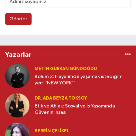
Gönder
Yazarlar
METIN GÜRKAN GÜNDOĞDU
Bölüm 2: Hayalimde yaşamak istediğim
yer: ‘’NEW YORK’’
DR. ADA BEYZA TOKSOY
Etik ve Ahlak: Sosyal ve İş Yaşamında
Güvenin İnşası
BERRIN ÇELIKEL