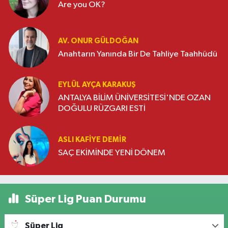
Are you OK?
AV. ONUR GÜLDOĞAN
Anahtarın Yanında Bir De Tahliye Taahhüdü
EYLÜL AYÇA KARAKUŞ
ANTALYA BİLİM ÜNİVERSİTESİ'NDE OZAN
DOĞULU RÜZGARI ESTİ
ASLI KAFIYE DEMIR
SAÇ EKİMİNDE YENİ DÖNEM
Süper Lig Puan Durumu
Süper Lig