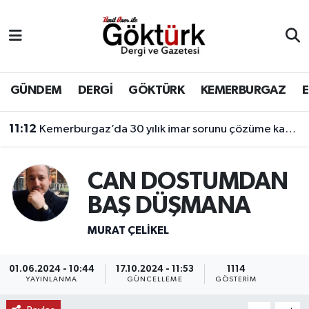
Anne Çocuk
Eyüpsultan Hava Durumu
BİLİM
Eyüpsultan Trafik Yoğunluk Haritası
GÜNDEM
DERGİ
GÖKTÜRK
KEMERBURGAZ
DERGİ
Süper Lig Puan Durumu ve Fikstür
11:12
Kemerburgaz’da 30 yılık imar sorunu çözüme kavuşuyor
DÜNYA
Tüm Manşetler
CAN DOSTUMDAN
EĞİTİM
Son Dakika Haberleri
BAŞ DÜŞMANA
EKONOMİ
Haber Arşivi
MURAT ÇELIKEL
GÖKTÜRK
01.06.2024 - 10:44
17.10.2024 - 11:53
1114
YAYINLANMA
GÜNCELLEME
GÖSTERIM
GÜNDEM