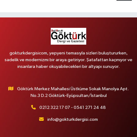
gokturkdergisicom, yepyeni temasıyla sizleri buluştururken,
sadelik ve modernizmi bir araya getiriyor. Şatafattan kaçınıyor ve
insanlara haber okuyabilecekleri bir altyapı sunuyor.
Göktürk Merkez Mahallesi Üstküme Sokak Manolya Apt.
No.3 D.2 Göktürk-Eyüpsultan/İstanbul
0212 322 17 07 - 0541 271 24 48
info@gokturkdergisi.com