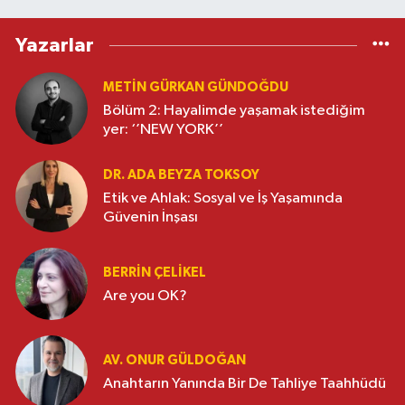
Yazarlar
METIN GÜRKAN GÜNDOĞDU
Bölüm 2: Hayalimde yaşamak istediğim
yer: ‘’NEW YORK’’
DR. ADA BEYZA TOKSOY
Etik ve Ahlak: Sosyal ve İş Yaşamında
Güvenin İnşası
BERRIN ÇELIKEL
Are you OK?
AV. ONUR GÜLDOĞAN
Anahtarın Yanında Bir De Tahliye Taahhüdü