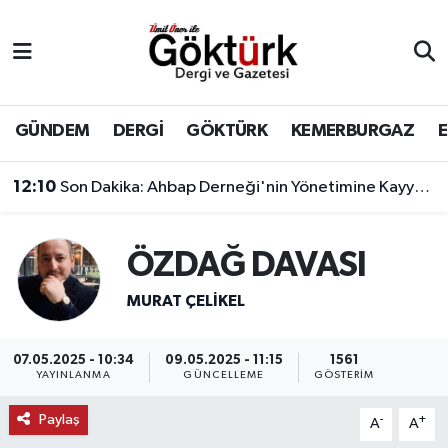
Anne Çocuk
Eyüpsultan Hava Durumu
BİLİM
Eyüpsultan Trafik Yoğunluk Haritası
GÜNDEM
DERGİ
GÖKTÜRK
KEMERBURGAZ
DERGİ
Süper Lig Puan Durumu ve Fikstür
12:10
Son Dakika: Ahbap Derneği'nin Yönetimine Kayyum Atandı
DÜNYA
Tüm Manşetler
ÖZDAĞ DAVASI
EĞİTİM
Son Dakika Haberleri
MURAT ÇELIKEL
EKONOMİ
Haber Arşivi
07.05.2025 - 10:34
09.05.2025 - 11:15
1561
YAYINLANMA
GÜNCELLEME
GÖSTERIM
GÖKTÜRK
Paylaş
-
+
A
A
GÜNDEM