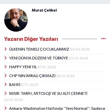
Murat Çelikel
Yazarın Diğer Yazıları
ÜLKENİN TEMELİ ÇOCUKLARIMIZ
04.03.2026
YENİ DÜNYA DÜZENİ VE TÜRKİYE
05.02.2026
HAPPY YENİ YIL
07.01.2026
CHP’NİN İMRALI ÇIKMAZI
09.12.2025
BAHİS
07.11.2025
MISIR: TARİH, MİTOLOJİ VE SU ALTI CENNETİ
22.10.2025
Ankara-Washington Hattında “Yeni Normal”: Sadece