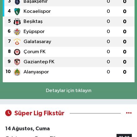
3
Başakşehir
0
0
4
Kocaelispor
0
0
5
Beşiktaş
0
0
6
Eyüpspor
0
0
7
Galatasaray
0
0
8
Çorum FK
0
0
9
Gaziantep FK
0
0
10
Alanyaspor
0
0
Detaylar için tıklayın
Süper Lig Fikstür
14 Ağustos, Cuma