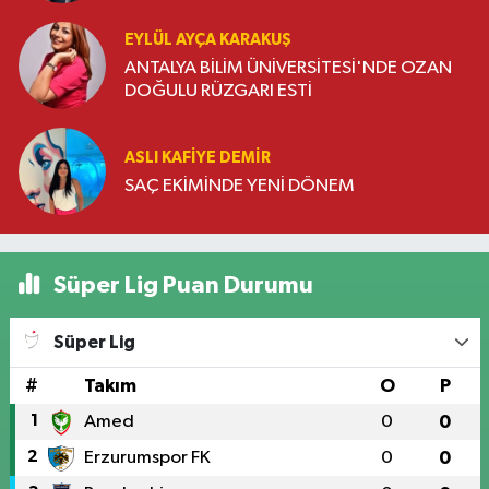
EYLÜL AYÇA KARAKUŞ
ANTALYA BİLİM ÜNİVERSİTESİ'NDE OZAN
DOĞULU RÜZGARI ESTİ
ASLI KAFIYE DEMIR
SAÇ EKİMİNDE YENİ DÖNEM
Süper Lig Puan Durumu
Süper Lig
#
Takım
O
P
1
Amed
0
0
2
Erzurumspor FK
0
0