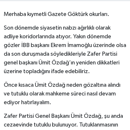
KEMERBURGAZ
Merhaba kıymetli Gazete Göktürk okurları.
KÜLTÜR - SANAT
Son dönemde siyasetin nabzı ağırlıklı olarak
adliye koridorlarında atıyor. Yakın dönemde
MAGAZİN
gözler İBB başkanı Ekrem İmamoğlu üzerinde olsa
da son duruşmada söyledikleriyle Zafer Partisi
ÖZEL HABER
genel başkanı Ümit Özdağ’ın yeniden dikkatleri
SAĞLIK
üzerine topladığını ifade edebiliriz.
SPOR
Önce kısaca Ümit Özdağ neden gözaltına alındı
ve tutuklu olarak mahkeme süreci nasıl devam
TEKNOLOJİ
ediyor hatırlayalım.
TİCARET
Zafer Partisi Genel Başkanı Ümit Özdağ, şu anda
cezaevinde tutuklu bulunuyor. Tutuklanmasının
YAŞAM