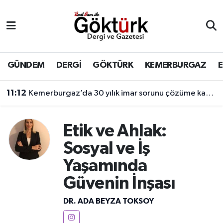
Anne Çocuk
Eyüpsultan Hava Durumu
BİLİM
Eyüpsultan Trafik Yoğunluk Haritası
GÜNDEM
DERGİ
GÖKTÜRK
KEMERBURGAZ
DERGİ
Süper Lig Puan Durumu ve Fikstür
11:12
Kemerburgaz’da 30 yılık imar sorunu çözüme kavuşuyor
DÜNYA
Tüm Manşetler
Etik ve Ahlak:
EĞİTİM
Son Dakika Haberleri
Sosyal ve İş
Yaşamında
EKONOMİ
Haber Arşivi
Güvenin İnşası
GÖKTÜRK
DR. ADA BEYZA TOKSOY
GÜNDEM