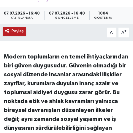
KEMERBURGAZ
07.07.2026 - 16:40
07.07.2026 - 16:40
1004
YAYINLANMA
GÜNCELLEME
GÖSTERIM
KÜLTÜR - SANAT
Paylaş
-
+
A
A
MAGAZİN
ÖZEL HABER
Modern toplumların en temel ihtiyaçlarından
biri güven duygusudur. Güvenin olmadığı bir
SAĞLIK
sosyal düzende insanlar arasındaki ilişkiler
zayıflar, kurumlara duyulan inanç azalır ve
SPOR
toplumsal aidiyet duygusu zarar görür. Bu
noktada etik ve ahlak kavramları yalnızca
TEKNOLOJİ
bireysel davranışları düzenleyen ilkeler
TİCARET
değil; aynı zamanda sosyal yaşamın ve iş
dünyasının sürdürülebilirliğini sağlayan
YAŞAM