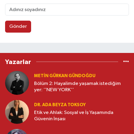
Gönder
Yazarlar
METIN GÜRKAN GÜNDOĞDU
Bölüm 2: Hayalimde yaşamak istediğim
yer: ‘’NEW YORK’’
DR. ADA BEYZA TOKSOY
Etik ve Ahlak: Sosyal ve İş Yaşamında
Güvenin İnşası