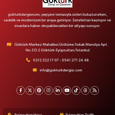
gokturkdergisicom, yepyeni temasıyla sizleri buluştururken,
sadelik ve modernizmi bir araya getiriyor. Şatafattan kaçınıyor ve
insanlara haber okuyabilecekleri bir altyapı sunuyor.
Göktürk Merkez Mahallesi Üstküme Sokak Manolya Apt.
No.3 D.2 Göktürk-Eyüpsultan/İstanbul
0212 322 17 07 - 0541 271 24 48
info@gokturkdergisi.com
Eyüpsultan Hava
Eyüpsultan Trafik