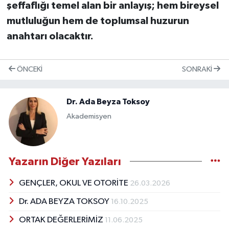
şeffaflığı temel alan bir anlayış; hem bireysel
mutluluğun hem de toplumsal huzurun
anahtarı olacaktır.
ÖNCEKI
SONRAKI
Dr. Ada Beyza Toksoy
Akademisyen
Yazarın Diğer Yazıları
GENÇLER, OKUL VE OTORİTE
26.03.2026
Dr. ADA BEYZA TOKSOY
16.10.2025
ORTAK DEĞERLERİMİZ
11.06.2025