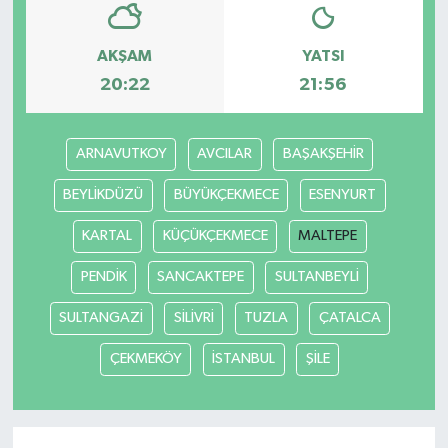
AKŞAM
YATSI
20:22
21:56
ARNAVUTKOY
AVCILAR
BAŞAKŞEHİR
BEYLİKDÜZÜ
BÜYÜKÇEKMECE
ESENYURT
KARTAL
KÜÇÜKÇEKMECE
MALTEPE
PENDİK
SANCAKTEPE
SULTANBEYLİ
SULTANGAZİ
SİLİVRİ
TUZLA
ÇATALCA
ÇEKMEKÖY
İSTANBUL
ŞİLE