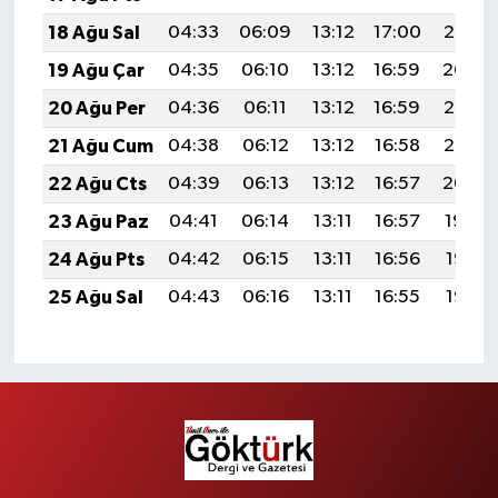
18 Ağu Sal
04:33
06:09
13:12
17:00
20:06
19 Ağu Çar
04:35
06:10
13:12
16:59
20:04
20 Ağu Per
04:36
06:11
13:12
16:59
20:03
21 Ağu Cum
04:38
06:12
13:12
16:58
20:02
22 Ağu Cts
04:39
06:13
13:12
16:57
20:00
23 Ağu Paz
04:41
06:14
13:11
16:57
19:59
24 Ağu Pts
04:42
06:15
13:11
16:56
19:57
25 Ağu Sal
04:43
06:16
13:11
16:55
19:55