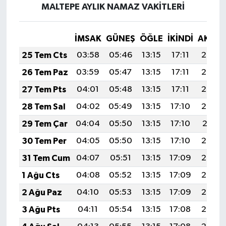
MALTEPE AYLIK NAMAZ VAKITLERI
İMSAK
GÜNEŞ
ÖĞLE
İKINDI
AKŞA
25 Tem Cts
03:58
05:46
13:15
17:11
20:34
26 Tem Paz
03:59
05:47
13:15
17:11
20:33
27 Tem Pts
04:01
05:48
13:15
17:11
20:32
28 Tem Sal
04:02
05:49
13:15
17:10
20:32
29 Tem Çar
04:04
05:50
13:15
17:10
20:31
30 Tem Per
04:05
05:50
13:15
17:10
20:30
31 Tem Cum
04:07
05:51
13:15
17:09
20:28
1 Ağu Cts
04:08
05:52
13:15
17:09
20:27
2 Ağu Paz
04:10
05:53
13:15
17:09
20:26
3 Ağu Pts
04:11
05:54
13:15
17:08
20:25