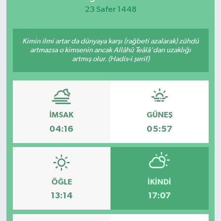
23 Safer 1448
KEMERBURGAZ
Kimin ilmi artar da dünyaya karşı (rağbeti azalarak) zühdü
KÜLTÜR - SANAT
artmazsa o kimsenin ancak Allâhü Teâlâ'dan uzaklığı
artmış olur. (Hadis-i şerif)
MAGAZİN
ÖZEL HABER
İMSAK
GÜNEŞ
SAĞLIK
04:16
05:57
SPOR
TEKNOLOJİ
ÖĞLE
İKINDI
TİCARET
13:14
17:07
YAŞAM