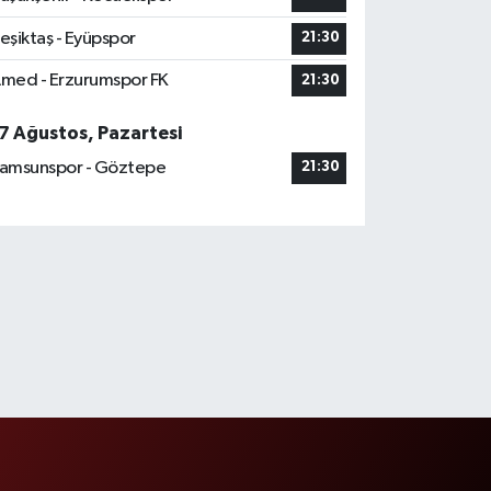
eşiktaş - Eyüpspor
21:30
med - Erzurumspor FK
21:30
7 Ağustos, Pazartesi
amsunspor - Göztepe
21:30