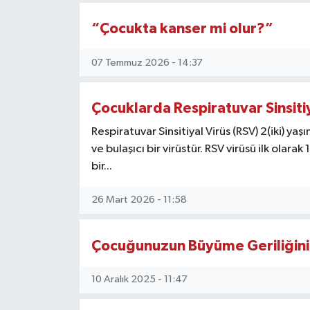
KEMERBURGAZ
“Çocukta kanser mi olur?”
KÜLTÜR - SANAT
07 Temmuz 2026 - 14:37
MAGAZİN
Çocuklarda Respiratuvar Sinsitiy
ÖZEL HABER
Respiratuvar Sinsitiyal Virüs (RSV) 2(iki) y
ve bulaşıcı bir virüstür. RSV virüsü ilk olar
SAĞLIK
bir...
26 Mart 2026 - 11:58
SPOR
TEKNOLOJİ
Çocuğunuzun Büyüme Geriliğini 
TİCARET
10 Aralık 2025 - 11:47
YAŞAM