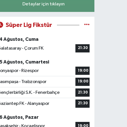
Detaylar için tıklayın
Süper Lig Fikstür
4 Ağustos, Cuma
alatasaray - Çorum FK
21:30
5 Ağustos, Cumartesi
onyaspor - Rizespor
19:00
asımpaşa - Trabzonspor
19:00
ençlerbirliği S.K. - Fenerbahçe
21:30
aziantep FK - Alanyaspor
21:30
6 Ağustos, Pazar
aşakşehir - Kocaelispor
19:00