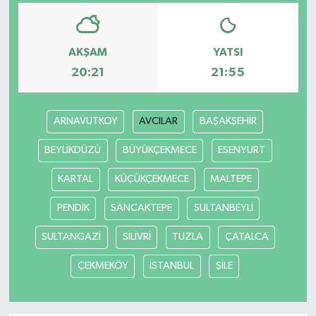
AKŞAM
YATSI
20:21
21:55
ARNAVUTKOY
AVCILAR
BAŞAKŞEHİR
BEYLİKDÜZÜ
BÜYÜKÇEKMECE
ESENYURT
KARTAL
KÜÇÜKÇEKMECE
MALTEPE
PENDİK
SANCAKTEPE
SULTANBEYLİ
SULTANGAZİ
SİLİVRİ
TUZLA
ÇATALCA
ÇEKMEKÖY
İSTANBUL
ŞİLE