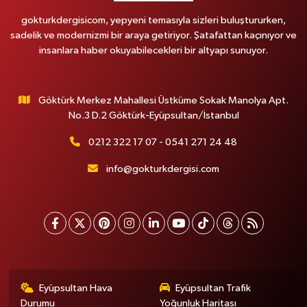
gokturkdergisicom, yepyeni temasıyla sizleri buluştururken,
sadelik ve modernizmi bir araya getiriyor. Şatafattan kaçınıyor ve
insanlara haber okuyabilecekleri bir altyapı sunuyor.
Göktürk Merkez Mahallesi Üstküme Sokak Manolya Apt.
No.3 D.2 Göktürk-Eyüpsultan/İstanbul
0212 322 17 07 - 0541 271 24 48
info@gokturkdergisi.com
Eyüpsultan Hava
Eyüpsultan Trafik
Durumu
Yoğunluk Haritası