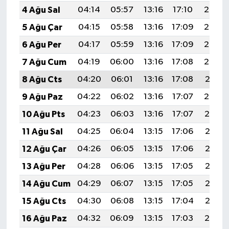
4 Ağu Sal
04:14
05:57
13:16
17:10
20:26
5 Ağu Çar
04:15
05:58
13:16
17:09
20:25
6 Ağu Per
04:17
05:59
13:16
17:09
20:24
7 Ağu Cum
04:19
06:00
13:16
17:08
20:22
8 Ağu Cts
04:20
06:01
13:16
17:08
20:21
9 Ağu Paz
04:22
06:02
13:16
17:07
20:20
10 Ağu Pts
04:23
06:03
13:16
17:07
20:19
11 Ağu Sal
04:25
06:04
13:15
17:06
20:17
12 Ağu Çar
04:26
06:05
13:15
17:06
20:16
13 Ağu Per
04:28
06:06
13:15
17:05
20:15
14 Ağu Cum
04:29
06:07
13:15
17:05
20:13
15 Ağu Cts
04:30
06:08
13:15
17:04
20:12
16 Ağu Paz
04:32
06:09
13:15
17:03
20:10