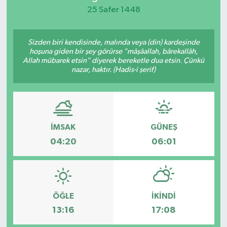
25 Safer 1448
KEMERBURGAZ
Sizden biri kendisinde, malında veya (din) kardeşinde
KÜLTÜR - SANAT
hoşuna giden bir şey görürse "mâşâallah, bârekallâh,
Allah mübarek etsin" diyerek bereketle dua etsin. Çünkü
MAGAZİN
nazar, haktır. (Hadis-i şerif)
ÖZEL HABER
SAĞLIK
İMSAK
GÜNEŞ
04:20
06:01
SPOR
TEKNOLOJİ
ÖĞLE
İKINDI
TİCARET
13:16
17:08
YAŞAM