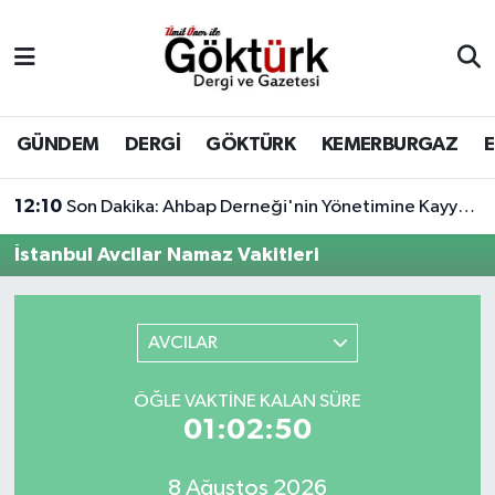
Anne Çocuk
Eyüpsultan Hava Durumu
BİLİM
Eyüpsultan Trafik Yoğunluk Haritası
GÜNDEM
DERGİ
GÖKTÜRK
KEMERBURGAZ
DERGİ
Süper Lig Puan Durumu ve Fikstür
12:10
Son Dakika: Ahbap Derneği'nin Yönetimine Kayyum Atandı
DÜNYA
Tüm Manşetler
İstanbul Avcilar Namaz Vakitleri
EĞİTİM
Son Dakika Haberleri
AVCILAR
EKONOMİ
Haber Arşivi
ÖĞLE VAKTINE KALAN SÜRE
GÖKTÜRK
01:02:50
GÜNDEM
8 Ağustos 2026