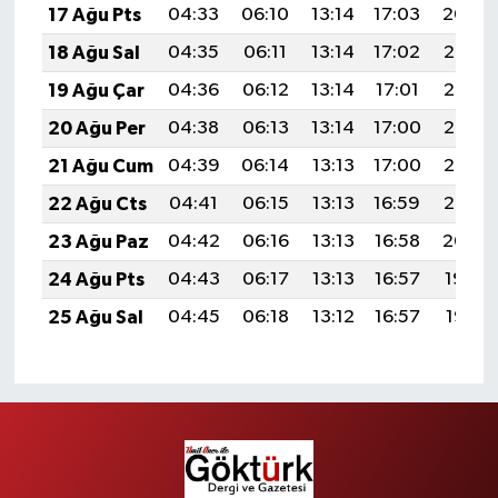
17 Ağu Pts
04:33
06:10
13:14
17:03
20:09
18 Ağu Sal
04:35
06:11
13:14
17:02
20:08
19 Ağu Çar
04:36
06:12
13:14
17:01
20:06
20 Ağu Per
04:38
06:13
13:14
17:00
20:05
21 Ağu Cum
04:39
06:14
13:13
17:00
20:03
22 Ağu Cts
04:41
06:15
13:13
16:59
20:02
23 Ağu Paz
04:42
06:16
13:13
16:58
20:00
24 Ağu Pts
04:43
06:17
13:13
16:57
19:59
25 Ağu Sal
04:45
06:18
13:12
16:57
19:57