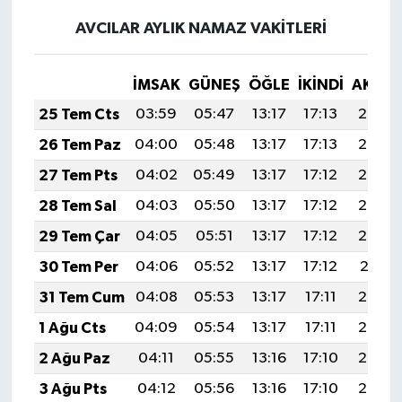
AVCILAR AYLIK NAMAZ VAKITLERI
İMSAK
GÜNEŞ
ÖĞLE
İKINDI
AKŞA
25 Tem Cts
03:59
05:47
13:17
17:13
20:36
26 Tem Paz
04:00
05:48
13:17
17:13
20:35
27 Tem Pts
04:02
05:49
13:17
17:12
20:34
28 Tem Sal
04:03
05:50
13:17
17:12
20:33
29 Tem Çar
04:05
05:51
13:17
17:12
20:32
30 Tem Per
04:06
05:52
13:17
17:12
20:31
31 Tem Cum
04:08
05:53
13:17
17:11
20:30
1 Ağu Cts
04:09
05:54
13:17
17:11
20:29
2 Ağu Paz
04:11
05:55
13:16
17:10
20:28
3 Ağu Pts
04:12
05:56
13:16
17:10
20:27