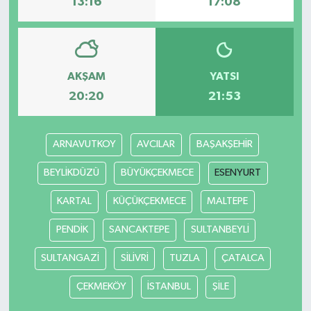
13:16
17:08
AKŞAM
YATSI
20:20
21:53
ARNAVUTKOY
AVCILAR
BAŞAKŞEHİR
BEYLİKDÜZÜ
BÜYÜKÇEKMECE
ESENYURT
KARTAL
KÜÇÜKÇEKMECE
MALTEPE
PENDİK
SANCAKTEPE
SULTANBEYLİ
SULTANGAZİ
SİLİVRİ
TUZLA
ÇATALCA
ÇEKMEKÖY
İSTANBUL
ŞİLE