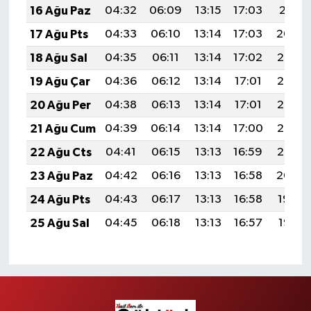
16 Ağu Paz
04:32
06:09
13:15
17:03
20:11
17 Ağu Pts
04:33
06:10
13:14
17:03
20:09
18 Ağu Sal
04:35
06:11
13:14
17:02
20:08
19 Ağu Çar
04:36
06:12
13:14
17:01
20:06
20 Ağu Per
04:38
06:13
13:14
17:01
20:05
21 Ağu Cum
04:39
06:14
13:14
17:00
20:03
22 Ağu Cts
04:41
06:15
13:13
16:59
20:02
23 Ağu Paz
04:42
06:16
13:13
16:58
20:00
24 Ağu Pts
04:43
06:17
13:13
16:58
19:59
25 Ağu Sal
04:45
06:18
13:13
16:57
19:57