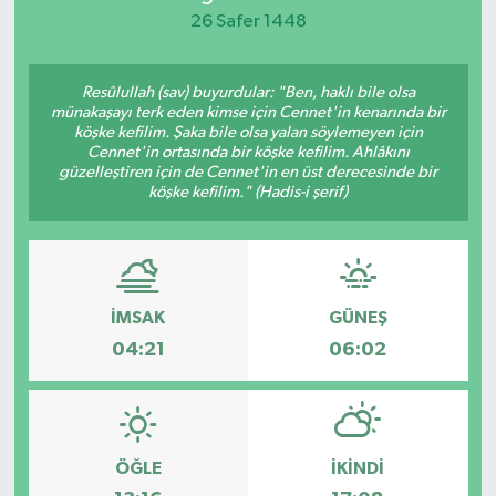
26 Safer 1448
KEMERBURGAZ
Resûlullah (sav) buyurdular: "Ben, haklı bile olsa
KÜLTÜR - SANAT
münakaşayı terk eden kimse için Cennet'in kenarında bir
köşke kefilim. Şaka bile olsa yalan söylemeyen için
MAGAZİN
Cennet'in ortasında bir köşke kefilim. Ahlâkını
güzelleştiren için de Cennet'in en üst derecesinde bir
köşke kefilim." (Hadis-i şerif)
ÖZEL HABER
SAĞLIK
İMSAK
GÜNEŞ
SPOR
04:21
06:02
TEKNOLOJİ
TİCARET
ÖĞLE
İKINDI
YAŞAM