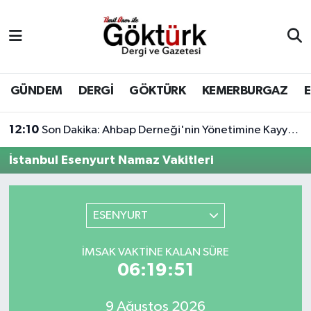
Anne Çocuk
Eyüpsultan Hava Durumu
BİLİM
Eyüpsultan Trafik Yoğunluk Haritası
GÜNDEM
DERGİ
GÖKTÜRK
KEMERBURGAZ
DERGİ
Süper Lig Puan Durumu ve Fikstür
12:10
Son Dakika: Ahbap Derneği'nin Yönetimine Kayyum Atandı
DÜNYA
Tüm Manşetler
İstanbul Esenyurt Namaz Vakitleri
EĞİTİM
Son Dakika Haberleri
ESENYURT
EKONOMİ
Haber Arşivi
İMSAK VAKTINE KALAN SÜRE
GÖKTÜRK
06:19:51
GÜNDEM
9 Ağustos 2026