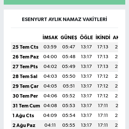
ESENYURT AYLIK NAMAZ VAKITLERI
İMSAK
GÜNEŞ
ÖĞLE
İKINDI
AKŞA
25 Tem Cts
03:59
05:47
13:17
17:13
20:36
26 Tem Paz
04:00
05:48
13:17
17:13
20:35
27 Tem Pts
04:02
05:49
13:17
17:13
20:35
28 Tem Sal
04:03
05:50
13:17
17:12
20:34
29 Tem Çar
04:05
05:51
13:17
17:12
20:33
30 Tem Per
04:06
05:52
13:17
17:12
20:32
31 Tem Cum
04:08
05:53
13:17
17:11
20:31
1 Ağu Cts
04:09
05:54
13:17
17:11
20:29
2 Ağu Paz
04:11
05:55
13:17
17:11
20:28