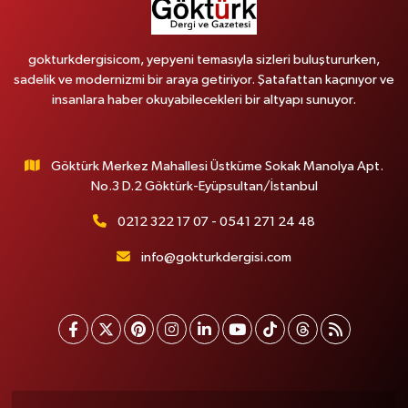
gokturkdergisicom, yepyeni temasıyla sizleri buluştururken,
sadelik ve modernizmi bir araya getiriyor. Şatafattan kaçınıyor ve
insanlara haber okuyabilecekleri bir altyapı sunuyor.
Göktürk Merkez Mahallesi Üstküme Sokak Manolya Apt.
No.3 D.2 Göktürk-Eyüpsultan/İstanbul
0212 322 17 07 - 0541 271 24 48
info@gokturkdergisi.com