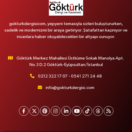
gokturkdergisicom, yepyeni temasıyla sizleri buluştururken,
sadelik ve modernizmi bir araya getiriyor. Şatafattan kaçınıyor ve
insanlara haber okuyabilecekleri bir altyapı sunuyor.
Göktürk Merkez Mahallesi Üstküme Sokak Manolya Apt.
No.3 D.2 Göktürk-Eyüpsultan/İstanbul
0212 322 17 07 - 0541 271 24 48
info@gokturkdergisi.com