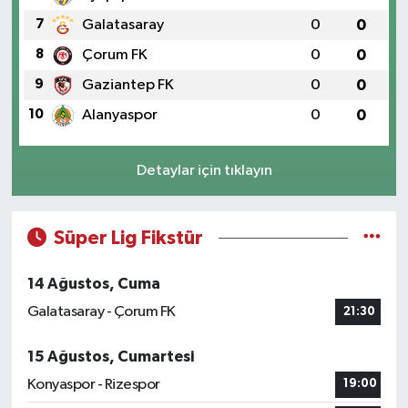
7
Galatasaray
0
0
8
Çorum FK
0
0
9
Gaziantep FK
0
0
10
Alanyaspor
0
0
Detaylar için tıklayın
Süper Lig Fikstür
14 Ağustos, Cuma
Galatasaray - Çorum FK
21:30
15 Ağustos, Cumartesi
Konyaspor - Rizespor
19:00