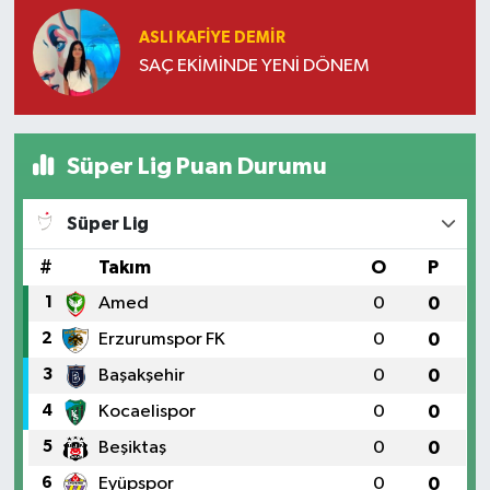
ASLI KAFIYE DEMIR
SAÇ EKİMİNDE YENİ DÖNEM
Süper Lig Puan Durumu
Süper Lig
#
Takım
O
P
1
Amed
0
0
2
Erzurumspor FK
0
0
3
Başakşehir
0
0
4
Kocaelispor
0
0
5
Beşiktaş
0
0
6
Eyüpspor
0
0