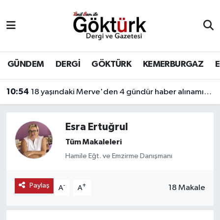
Anne Çocuk
Eyüpsultan Hava Durumu
BİLİM
Eyüpsultan Trafik Yoğunluk Haritası
GÜNDEM
DERGİ
GÖKTÜRK
KEMERBURGAZ
DERGİ
Süper Lig Puan Durumu ve Fikstür
10:54
18 yaşındaki Merve'den 4 gündür haber alınamıyor! Kayıp genç kıza internet üzerinden yönlendirme yapıldığı öne sürüldü.
DÜNYA
Tüm Manşetler
Esra Ertuğrul
EĞİTİM
Son Dakika Haberleri
Tüm Makaleleri
Hamile Eğt. ve Emzirme Danışmanı
EKONOMİ
Haber Arşivi
Paylaş
-
+
GÖKTÜRK
18 Makale
A
A
GÜNDEM