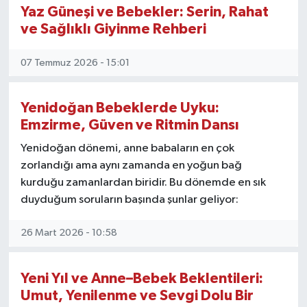
Yaz Güneşi ve Bebekler: Serin, Rahat
KEMERBURGAZ
ve Sağlıklı Giyinme Rehberi
KÜLTÜR - SANAT
07 Temmuz 2026 - 15:01
MAGAZİN
Yenidoğan Bebeklerde Uyku:
Emzirme, Güven ve Ritmin Dansı
ÖZEL HABER
Yenidoğan dönemi, anne babaların en çok
SAĞLIK
zorlandığı ama aynı zamanda en yoğun bağ
kurduğu zamanlardan biridir. Bu dönemde en sık
SPOR
duyduğum soruların başında şunlar geliyor:
26 Mart 2026 - 10:58
TEKNOLOJİ
TİCARET
Yeni Yıl ve Anne–Bebek Beklentileri:
Umut, Yenilenme ve Sevgi Dolu Bir
YAŞAM