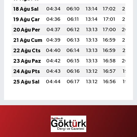
18 Ağu Sal
04:34
06:10
13:14
17:02
20:07
19 Ağu Çar
04:36
06:11
13:14
17:01
20:06
20 Ağu Per
04:37
06:12
13:13
17:00
20:04
21 Ağu Cum
04:39
06:13
13:13
16:59
20:03
22 Ağu Cts
04:40
06:14
13:13
16:59
20:01
23 Ağu Paz
04:42
06:15
13:13
16:58
20:00
24 Ağu Pts
04:43
06:16
13:12
16:57
19:58
25 Ağu Sal
04:44
06:17
13:12
16:56
19:57