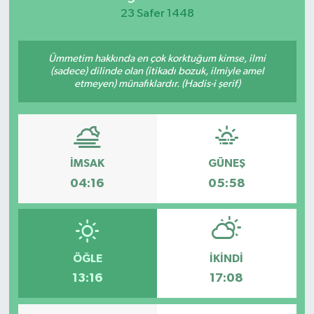
23 Safer 1448
KEMERBURGAZ
Ümmetim hakkında en çok korktuğum kimse, ilmi
KÜLTÜR - SANAT
(sadece) dilinde olan (itikadı bozuk, ilmiyle amel
etmeyen) münafıklardır. (Hadis-i şerif)
MAGAZİN
ÖZEL HABER
İMSAK
GÜNEŞ
SAĞLIK
04:16
05:58
SPOR
TEKNOLOJİ
ÖĞLE
İKINDI
TİCARET
13:16
17:08
YAŞAM