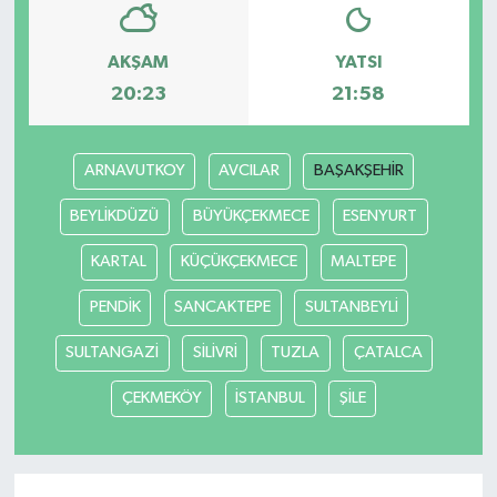
AKŞAM
YATSI
20:23
21:58
ARNAVUTKOY
AVCILAR
BAŞAKŞEHİR
BEYLİKDÜZÜ
BÜYÜKÇEKMECE
ESENYURT
KARTAL
KÜÇÜKÇEKMECE
MALTEPE
PENDİK
SANCAKTEPE
SULTANBEYLİ
SULTANGAZİ
SİLİVRİ
TUZLA
ÇATALCA
ÇEKMEKÖY
İSTANBUL
ŞİLE