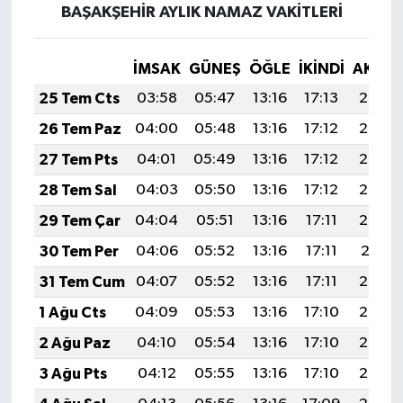
BAŞAKŞEHİR AYLIK NAMAZ VAKITLERI
İMSAK
GÜNEŞ
ÖĞLE
İKINDI
AKŞA
25 Tem Cts
03:58
05:47
13:16
17:13
20:36
26 Tem Paz
04:00
05:48
13:16
17:12
20:35
27 Tem Pts
04:01
05:49
13:16
17:12
20:34
28 Tem Sal
04:03
05:50
13:16
17:12
20:33
29 Tem Çar
04:04
05:51
13:16
17:11
20:32
30 Tem Per
04:06
05:52
13:16
17:11
20:31
31 Tem Cum
04:07
05:52
13:16
17:11
20:30
1 Ağu Cts
04:09
05:53
13:16
17:10
20:29
2 Ağu Paz
04:10
05:54
13:16
17:10
20:28
3 Ağu Pts
04:12
05:55
13:16
17:10
20:27