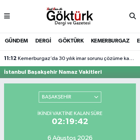
Anne Çocuk
Eyüpsultan Hava Durumu
BİLİM
Eyüpsultan Trafik Yoğunluk Haritası
GÜNDEM
DERGİ
GÖKTÜRK
KEMERBURGAZ
DERGİ
Süper Lig Puan Durumu ve Fikstür
11:12
Kemerburgaz’da 30 yılık imar sorunu çözüme kavuşuyor
DÜNYA
Tüm Manşetler
İstanbul Başakşehir Namaz Vakitleri
EĞİTİM
Son Dakika Haberleri
BAŞAKŞEHİR
EKONOMİ
Haber Arşivi
İKINDI VAKTINE KALAN SÜRE
GÖKTÜRK
02:19:42
GÜNDEM
6 Ağustos 2026