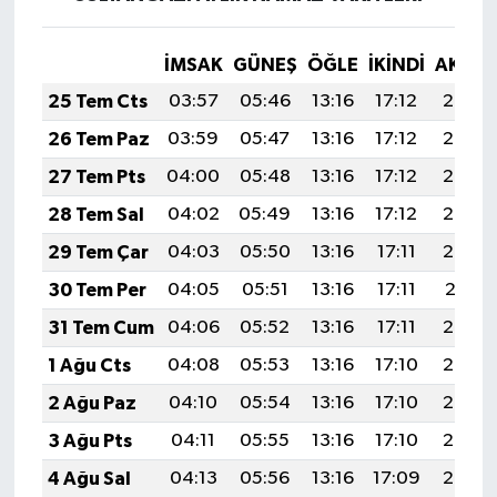
İMSAK
GÜNEŞ
ÖĞLE
İKINDI
AKŞA
25 Tem Cts
03:57
05:46
13:16
17:12
20:36
26 Tem Paz
03:59
05:47
13:16
17:12
20:35
27 Tem Pts
04:00
05:48
13:16
17:12
20:34
28 Tem Sal
04:02
05:49
13:16
17:12
20:33
29 Tem Çar
04:03
05:50
13:16
17:11
20:32
30 Tem Per
04:05
05:51
13:16
17:11
20:31
31 Tem Cum
04:06
05:52
13:16
17:11
20:30
1 Ağu Cts
04:08
05:53
13:16
17:10
20:29
2 Ağu Paz
04:10
05:54
13:16
17:10
20:28
3 Ağu Pts
04:11
05:55
13:16
17:10
20:27
4 Ağu Sal
04:13
05:56
13:16
17:09
20:25