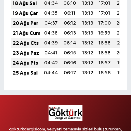
18 Ağu Sal
04:34
06:10
13:13
17:01
20:07
19 Ağu Çar
04:35
06:11
13:13
17:01
20:06
20 Ağu Per
04:37
06:12
13:13
17:00
20:04
21 Ağu Cum
04:38
06:13
13:13
16:59
20:03
22 Ağu Cts
04:39
06:14
13:12
16:58
20:01
23 Ağu Paz
04:41
06:15
13:12
16:58
20:00
24 Ağu Pts
04:42
06:16
13:12
16:57
19:58
25 Ağu Sal
04:44
06:17
13:12
16:56
19:57
gokturkdergisicom, yepyeni temasıyla sizleri buluştururken,