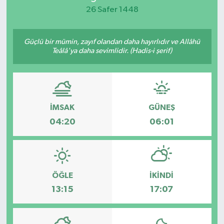
26 Safer 1448
KEMERBURGAZ
Güçlü bir mümin, zayıf olandan daha hayırlıdır ve Allâhü
KÜLTÜR - SANAT
Teâlâ'ya daha sevimlidir. (Hadis-i şerif)
MAGAZİN
ÖZEL HABER
İMSAK
GÜNEŞ
SAĞLIK
04:20
06:01
SPOR
TEKNOLOJİ
ÖĞLE
İKINDI
13:15
17:07
TİCARET
YAŞAM