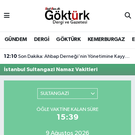
Anne Çocuk
Eyüpsultan Hava Durumu
BİLİM
Eyüpsultan Trafik Yoğunluk Haritası
GÜNDEM
DERGİ
GÖKTÜRK
KEMERBURGAZ
DERGİ
Süper Lig Puan Durumu ve Fikstür
12:10
Son Dakika: Ahbap Derneği'nin Yönetimine Kayyum Atandı
DÜNYA
Tüm Manşetler
İstanbul Sultangazi Namaz Vakitleri
EĞİTİM
Son Dakika Haberleri
SULTANGAZİ
EKONOMİ
Haber Arşivi
ÖĞLE VAKTINE KALAN SÜRE
GÖKTÜRK
15:39
GÜNDEM
9 Ağustos 2026