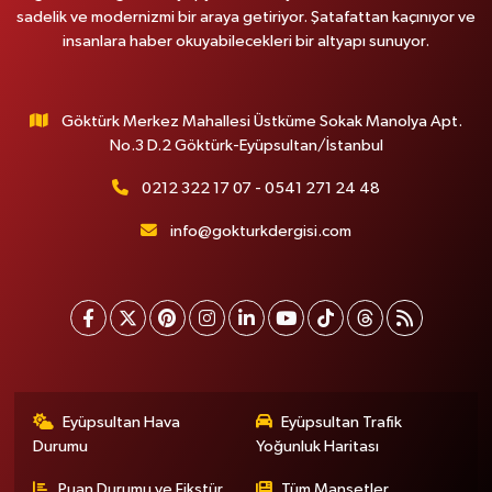
sadelik ve modernizmi bir araya getiriyor. Şatafattan kaçınıyor ve
insanlara haber okuyabilecekleri bir altyapı sunuyor.
Göktürk Merkez Mahallesi Üstküme Sokak Manolya Apt.
No.3 D.2 Göktürk-Eyüpsultan/İstanbul
0212 322 17 07 - 0541 271 24 48
info@gokturkdergisi.com
Eyüpsultan Hava
Eyüpsultan Trafik
Durumu
Yoğunluk Haritası
Puan Durumu ve Fikstür
Tüm Manşetler