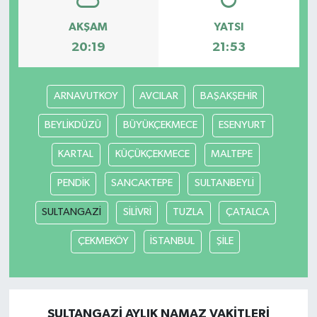
AKŞAM
YATSI
20:19
21:53
ARNAVUTKOY
AVCILAR
BAŞAKŞEHİR
BEYLİKDÜZÜ
BÜYÜKÇEKMECE
ESENYURT
KARTAL
KÜÇÜKÇEKMECE
MALTEPE
PENDİK
SANCAKTEPE
SULTANBEYLİ
SULTANGAZİ
SİLİVRİ
TUZLA
ÇATALCA
ÇEKMEKÖY
İSTANBUL
ŞİLE
SULTANGAZİ AYLIK NAMAZ VAKITLERI