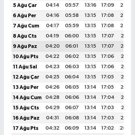
5 Ağu Çar
04:14
05:57
13:16
17:09
20:24
6 Ağu Per
04:16
05:58
13:15
17:08
20:23
7 Ağu Cum
04:17
05:59
13:15
17:08
20:22
8 Ağu Cts
04:19
06:00
13:15
17:07
20:21
9 Ağu Paz
04:20
06:01
13:15
17:07
20:19
10 Ağu Pts
04:22
06:02
13:15
17:06
20:18
11 Ağu Sal
04:23
06:03
13:15
17:06
20:17
12 Ağu Çar
04:25
06:04
13:15
17:05
20:15
13 Ağu Per
04:26
06:05
13:14
17:05
20:14
14 Ağu Cum
04:28
06:06
13:14
17:04
20:13
15 Ağu Cts
04:29
06:07
13:14
17:03
20:11
16 Ağu Paz
04:31
06:08
13:14
17:03
20:10
17 Ağu Pts
04:32
06:09
13:14
17:02
20:09