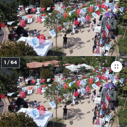
KEMERBURGAZ
KÜLTÜR - SANAT
MAGAZİN
ÖZEL HABER
1 / 64
SAĞLIK
SPOR
TEKNOLOJİ
TİCARET
YAŞAM