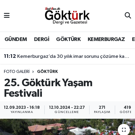
Anne Çocuk
Eyüpsultan Hava Durumu
BİLİM
Eyüpsultan Trafik Yoğunluk Haritası
GÜNDEM
DERGİ
GÖKTÜRK
KEMERBURGAZ
DERGİ
Süper Lig Puan Durumu ve Fikstür
11:05
Eyüpsultan’ın sporcu gençleri başarıdan başarıya koşuyor.
DÜNYA
Tüm Manşetler
FOTO GALERI
GÖKTÜRK
25. Göktürk Yaşam
EĞİTİM
Son Dakika Haberleri
Festivali
EKONOMİ
Haber Arşivi
12.09.2023 - 16:18
12.10.2024 - 22:27
271
4190
YAYINLANMA
GÜNCELLEME
PAYLAŞIM
GÖSTER
GÖKTÜRK
GÜNDEM