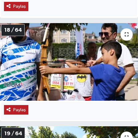
Paylaş
18 / 64
Paylaş
19 / 64