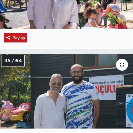
Paylaş
35 / 64