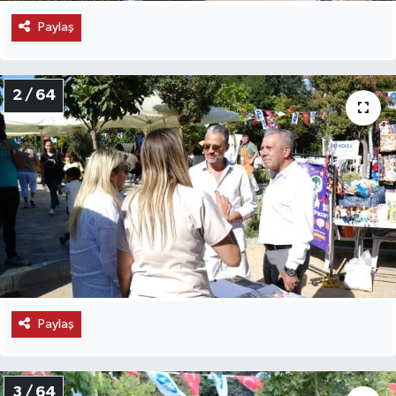
Paylaş
2 / 64
Paylaş
3 / 64