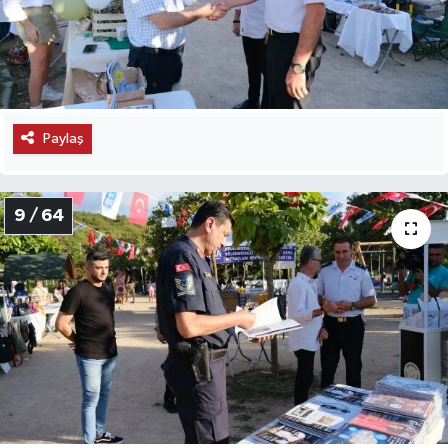
Paylaş
9 / 64