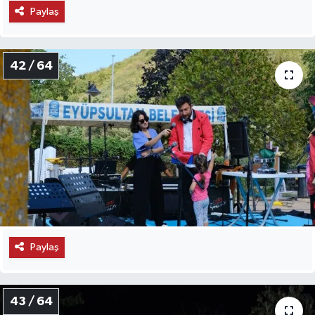
Paylaş
42 / 64
Paylaş
43 / 64