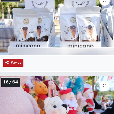
Paylaş
16 / 64