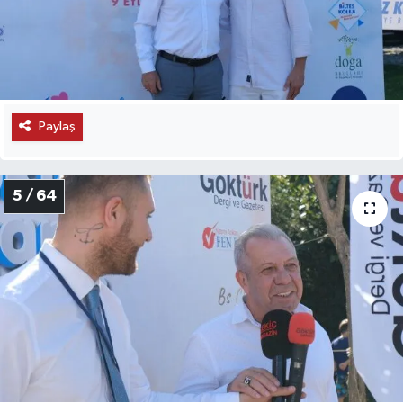
Paylaş
5 / 64