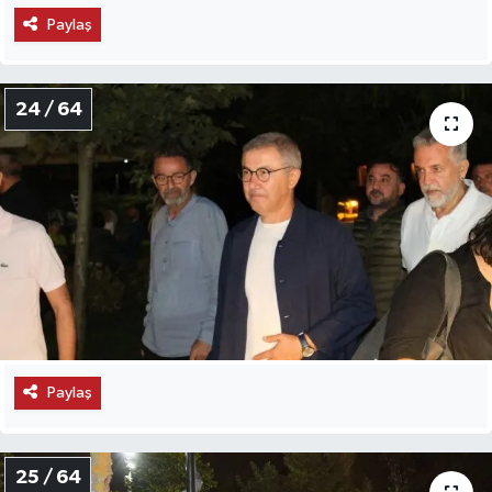
Paylaş
24 / 64
Paylaş
25 / 64