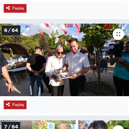
Paylaş
6 / 64
Paylaş
7 / 64