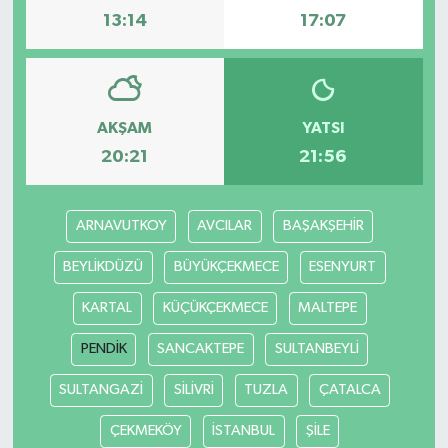
13:14
17:07
AKŞAM
YATSI
20:21
21:56
ARNAVUTKOY
AVCILAR
BAŞAKŞEHİR
BEYLİKDÜZÜ
BÜYÜKÇEKMECE
ESENYURT
KARTAL
KÜÇÜKÇEKMECE
MALTEPE
PENDİK
SANCAKTEPE
SULTANBEYLİ
SULTANGAZİ
SİLİVRİ
TUZLA
ÇATALCA
ÇEKMEKÖY
İSTANBUL
ŞİLE