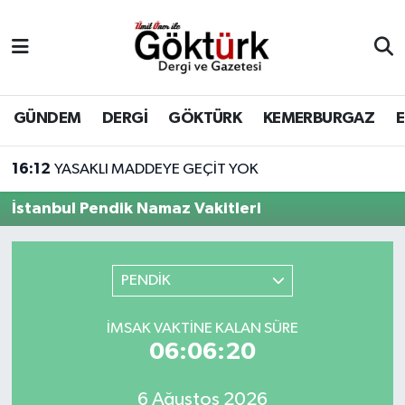
Anne Çocuk
Eyüpsultan Hava Durumu
BİLİM
Eyüpsultan Trafik Yoğunluk Haritası
GÜNDEM
DERGİ
GÖKTÜRK
KEMERBURGAZ
DERGİ
Süper Lig Puan Durumu ve Fikstür
16:12
YASAKLI MADDEYE GEÇİT YOK
DÜNYA
Tüm Manşetler
İstanbul Pendik Namaz Vakitleri
EĞİTİM
Son Dakika Haberleri
PENDİK
EKONOMİ
Haber Arşivi
İMSAK VAKTINE KALAN SÜRE
GÖKTÜRK
06:06:20
GÜNDEM
6 Ağustos 2026