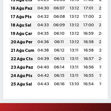
16 Ağu Paz
04:30
06:07
13:12
17:01
20:08
17 Ağu Pts
04:32
06:08
13:12
17:00
20:07
18 Ağu Sal
04:33
06:09
13:12
17:00
20:05
19 Ağu Çar
04:35
06:10
13:12
16:59
20:04
20 Ağu Per
04:36
06:11
13:12
16:58
20:02
21 Ağu Cum
04:38
06:12
13:11
16:58
20:01
22 Ağu Cts
04:39
06:13
13:11
16:57
20:00
23 Ağu Paz
04:40
06:14
13:11
16:56
19:58
24 Ağu Pts
04:42
06:15
13:11
16:55
19:57
25 Ağu Sal
04:43
06:16
13:10
16:54
19:55