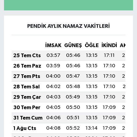
PENDİK AYLIK NAMAZ VAKITLERI
İMSAK
GÜNEŞ
ÖĞLE
İKINDI
AKŞA
25 Tem Cts
03:57
05:46
13:15
17:11
20:34
26 Tem Paz
03:59
05:46
13:15
17:10
20:33
27 Tem Pts
04:00
05:47
13:15
17:10
20:32
28 Tem Sal
04:02
05:48
13:15
17:10
20:31
29 Tem Çar
04:03
05:49
13:15
17:10
20:30
30 Tem Per
04:05
05:50
13:15
17:09
20:29
31 Tem Cum
04:06
05:51
13:15
17:09
20:28
1 Ağu Cts
04:08
05:52
13:14
17:09
20:27