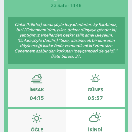
23 Safer 1448
KEMERBURGAZ
Onlar (kâfirler) orada şöyle feryad ederler: Ey Rabbimiz,
KÜLTÜR - SANAT
bizi (Cehennem'den) çıkar, (tekrar dünyaya gönder ki)
yaptığımız amellerden başka; sâlih amel işleyelim.
MAGAZİN
(Onlara şöyle denilir:) "Size, düşünecek bir kimsenin
düşüneceği kadar ömür vermedik mi ki? Hem size
Cehennem azâbından korkutan (peygamber) de geldi."
ÖZEL HABER
(Fâtır Sûresi, 37)
SAĞLIK
SPOR
İMSAK
GÜNEŞ
04:15
05:57
TEKNOLOJİ
TİCARET
ÖĞLE
İKINDI
YAŞAM