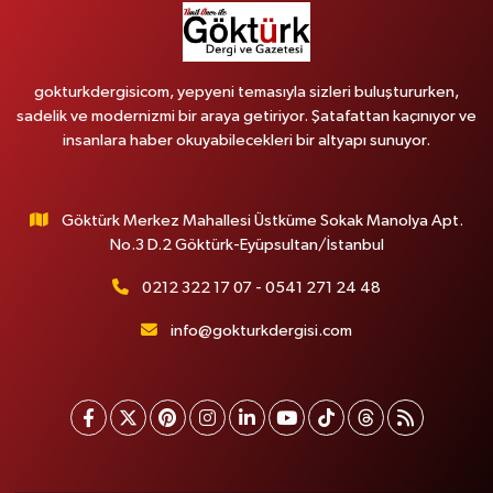
gokturkdergisicom, yepyeni temasıyla sizleri buluştururken,
sadelik ve modernizmi bir araya getiriyor. Şatafattan kaçınıyor ve
insanlara haber okuyabilecekleri bir altyapı sunuyor.
Göktürk Merkez Mahallesi Üstküme Sokak Manolya Apt.
No.3 D.2 Göktürk-Eyüpsultan/İstanbul
0212 322 17 07 - 0541 271 24 48
info@gokturkdergisi.com