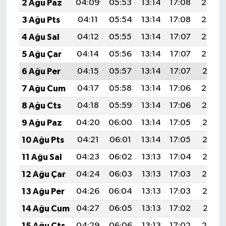
2 Ağu Paz
04:09
05:53
13:14
17:08
20:26
3 Ağu Pts
04:11
05:54
13:14
17:08
20:25
4 Ağu Sal
04:12
05:55
13:14
17:07
20:24
5 Ağu Çar
04:14
05:56
13:14
17:07
20:22
6 Ağu Per
04:15
05:57
13:14
17:07
20:21
7 Ağu Cum
04:17
05:58
13:14
17:06
20:20
8 Ağu Cts
04:18
05:59
13:14
17:06
20:19
9 Ağu Paz
04:20
06:00
13:14
17:05
20:18
10 Ağu Pts
04:21
06:01
13:14
17:05
20:16
11 Ağu Sal
04:23
06:02
13:13
17:04
20:15
12 Ağu Çar
04:24
06:03
13:13
17:03
20:14
13 Ağu Per
04:26
06:04
13:13
17:03
20:12
14 Ağu Cum
04:27
06:05
13:13
17:02
20:11
15 Ağu Cts
04:29
06:06
13:13
17:02
20:10