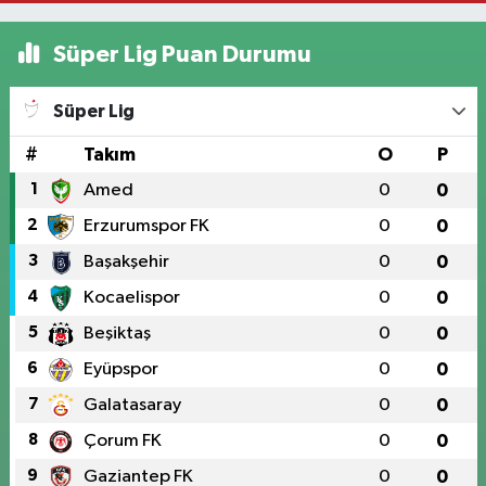
Süper Lig Puan Durumu
Süper Lig
#
Takım
O
P
1
Amed
0
0
2
Erzurumspor FK
0
0
3
Başakşehir
0
0
4
Kocaelispor
0
0
5
Beşiktaş
0
0
6
Eyüpspor
0
0
7
Galatasaray
0
0
8
Çorum FK
0
0
9
Gaziantep FK
0
0