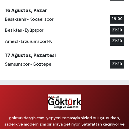
16 Ağustos, Pazar
Başakşehir - Kocaelispor
19:00
Beşiktaş - Eyüpspor
21:30
Amed - Erzurumspor FK
21:30
17 Ağustos, Pazartesi
Samsunspor - Göztepe
21:30
gokturkdergisicom, yepyeni temasıyla sizleri buluştururken,
sadelik ve modernizmi bir araya getiriyor. Şatafattan kaçınıyor ve