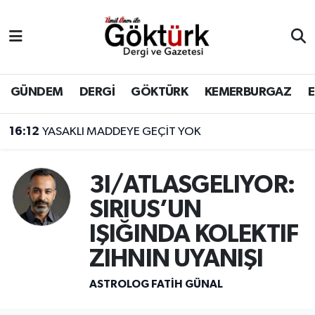
Anne Çocuk
Eyüpsultan Hava Durumu
BİLİM
Eyüpsultan Trafik Yoğunluk Haritası
GÜNDEM
DERGİ
GÖKTÜRK
KEMERBURGAZ
DERGİ
Süper Lig Puan Durumu ve Fikstür
16:12
YASAKLI MADDEYE GEÇİT YOK
DÜNYA
Tüm Manşetler
3I/ATLASGELIYOR:
EĞİTİM
Son Dakika Haberleri
SIRIUS’UN
IŞIĞINDA KOLEKTIF
EKONOMİ
Haber Arşivi
ZIHNIN UYANIŞI
GÖKTÜRK
ASTROLOG FATIH GÜNAL
GÜNDEM