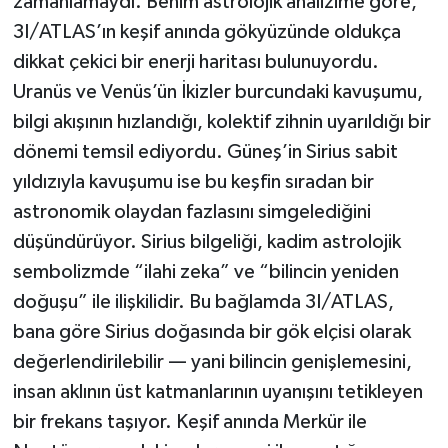
zamanlamaydı. Benim astrolojik analizime göre,
3I/ATLAS’ın keşif anında gökyüzünde oldukça
dikkat çekici bir enerji haritası bulunuyordu.
Uranüs ve Venüs’ün İkizler burcundaki kavuşumu,
bilgi akışının hızlandığı, kolektif zihnin uyarıldığı bir
dönemi temsil ediyordu. Güneş’in Sirius sabit
yıldızıyla kavuşumu ise bu keşfin sıradan bir
astronomik olaydan fazlasını simgelediğini
düşündürüyor. Sirius bilgeliği, kadim astrolojik
sembolizmde “ilahi zeka” ve “bilincin yeniden
doğuşu” ile ilişkilidir. Bu bağlamda 3I/ATLAS,
bana göre Sirius doğasında bir gök elçisi olarak
değerlendirilebilir — yani bilincin genişlemesini,
insan aklının üst katmanlarının uyanışını tetikleyen
bir frekans taşıyor. Keşif anında Merkür ile