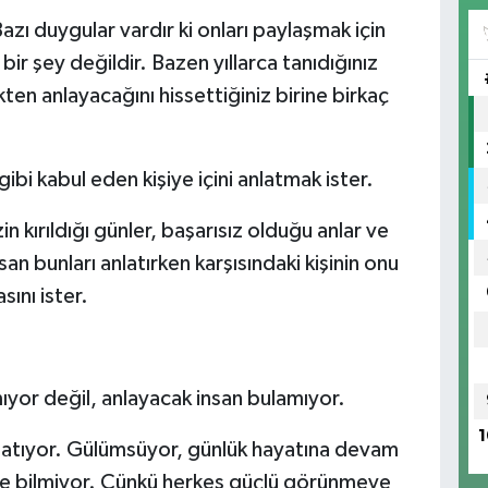
azı duygular vardır ki onları paylaşmak için
ir şey değildir. Bazen yıllarca tanıdığınız
kten anlayacağını hissettiğiniz birine birkaç
ibi kabul eden kişiye içini anlatmak ister.
n kırıldığı günler, başarısız olduğu anlar ve
an bunları anlatırken karşısındaki kişinin onu
ını ister.
ıyor değil, anlayacak insan bulamıyor.
1
ne atıyor. Gülümsüyor, günlük hayatına devam
mse bilmiyor. Çünkü herkes güçlü görünmeye