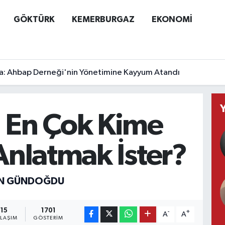
GÖKTÜRK
KEMERBURGAZ
EKONOMİ
a: Ahbap Derneği'nin Yönetimine Kayyum Atandı
n En Çok Kime
 Anlatmak İster?
AN GÜNDOĞDU
15
1701
-
+
A
A
YLAŞIM
GÖSTERIM