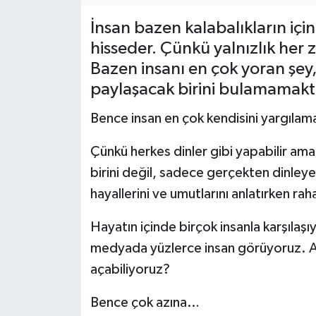
İnsan bazen kalabalıkların içi
KEMERBURGAZ
hisseder. Çünkü yalnızlık her 
KÜLTÜR - SANAT
Bazen insanı en çok yoran şey, 
paylaşacak birini bulamamaktı
MAGAZİN
Bence insan en çok kendisini yargılamay
ÖZEL HABER
Çünkü herkes dinler gibi yapabilir am
SAĞLIK
birini değil, sadece gerçekten dinleyen b
hayallerini ve umutlarını anlatırken ra
SPOR
Hayatın içinde birçok insanla karşılaşı
TEKNOLOJİ
medyada yüzlerce insan görüyoruz. Am
açabiliyoruz?
TİCARET
Bence çok azına…
YAŞAM