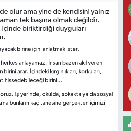
nde olur ama yine de kendisini yalnız
zaman tek başına olmak değildir.
içinde biriktirdiği duyguları
r.
acak birine içini anlatmak ister.
a herkes anlayamaz. İnsan bazen akıl veren
irini arar. İçindeki kırgınlıkları, korkuları,
hat hissedebileceği birini…
yoruz. İş yerinde, okulda, sokakta ya da sosyal
a bunların kaç tanesine gerçekten içimizi