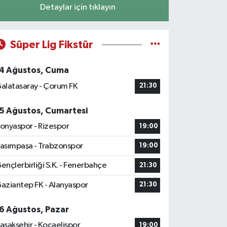
Detaylar için tıklayın
Süper Lig Fikstür
4 Ağustos, Cuma
alatasaray - Çorum FK
21:30
5 Ağustos, Cumartesi
onyaspor - Rizespor
19:00
asımpaşa - Trabzonspor
19:00
ençlerbirliği S.K. - Fenerbahçe
21:30
aziantep FK - Alanyaspor
21:30
6 Ağustos, Pazar
aşakşehir - Kocaelispor
19:00