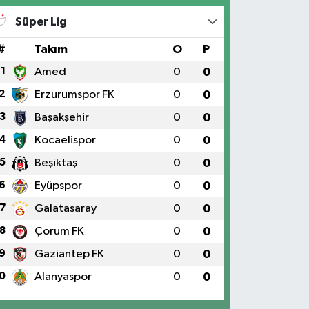
Süper Lig
#
Takım
O
P
1
Amed
0
0
2
Erzurumspor FK
0
0
3
Başakşehir
0
0
4
Kocaelispor
0
0
5
Beşiktaş
0
0
6
Eyüpspor
0
0
7
Galatasaray
0
0
8
Çorum FK
0
0
9
Gaziantep FK
0
0
0
Alanyaspor
0
0