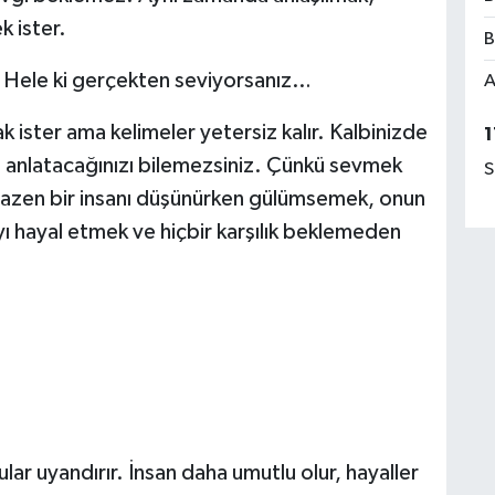
k ister.
B
r. Hele ki gerçekten seviyorsanız…
A
k ister ama kelimeler yetersiz kalır. Kalbinizde
1
l anlatacağınızı bilemezsiniz. Çünkü sevmek
S
azen bir insanı düşünürken gülümsemek, onun
ı hayal etmek ve hiçbir karşılık beklemeden
lar uyandırır. İnsan daha umutlu olur, hayaller