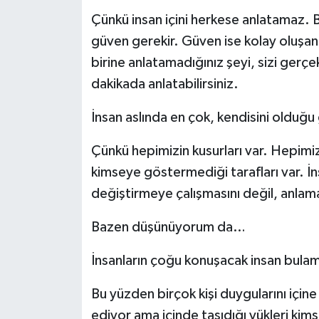
Çünkü insan içini herkese anlatamaz. B
güven gerekir. Güven ise kolay oluşan b
birine anlatamadığınız şeyi, sizi gerçe
dakikada anlatabilirsiniz.
İnsan aslında en çok, kendisini olduğu g
Çünkü hepimizin kusurları var. Hepimizi
kimseye göstermediği tarafları var. İns
değiştirmeye çalışmasını değil, anlamas
Bazen düşünüyorum da…
İnsanların çoğu konuşacak insan bulam
Bu yüzden birçok kişi duygularını içi
ediyor ama içinde taşıdığı yükleri ki