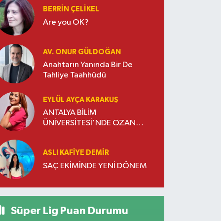
BERRIN ÇELIKEL
Are you OK?
AV. ONUR GÜLDOĞAN
Anahtarın Yanında Bir De
Tahliye Taahhüdü
EYLÜL AYÇA KARAKUŞ
ANTALYA BİLİM
ÜNİVERSİTESİ'NDE OZAN
DOĞULU RÜZGARI ESTİ
ASLI KAFIYE DEMIR
SAÇ EKİMİNDE YENİ DÖNEM
Süper Lig Puan Durumu