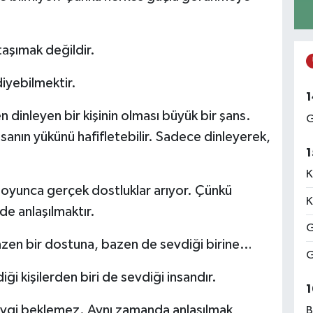
taşımak değildir.
iyebilmektir.
1
dinleyen bir kişinin olması büyük bir şans.
G
nsanın yükünü hafifletebilir. Sadece dinleyerek,
1
K
 boyunca gerçek dostluklar arıyor. Çünkü
K
 de anlaşılmaktır.
G
bazen bir dostuna, bazen de sevdiği birine…
G
iği kişilerden biri de sevdiği insandır.
1
evgi beklemez. Aynı zamanda anlaşılmak,
B