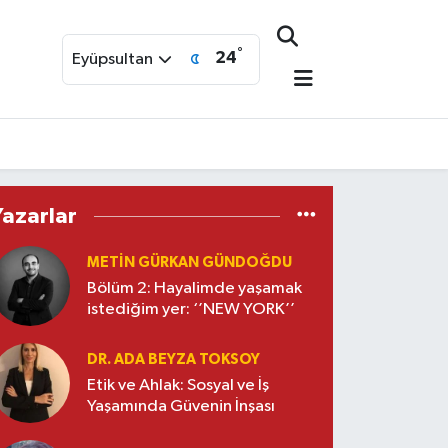
°
24
Eyüpsultan
Yazarlar
METIN GÜRKAN GÜNDOĞDU
Bölüm 2: Hayalimde yaşamak
istediğim yer: ‘’NEW YORK’’
DR. ADA BEYZA TOKSOY
Etik ve Ahlak: Sosyal ve İş
Yaşamında Güvenin İnşası