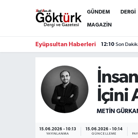
GÜNDEM
DERGİ
Anne Çocuk
Eyüpsultan Hava Durumu
MAGAZİN
BİLİM
Eyüpsultan Trafik Yoğunluk Haritası
Eyüpsultan Haberleri
12:10
Son Dakik
DERGİ
Süper Lig Puan Durumu ve Fikstür
DÜNYA
Tüm Manşetler
İnsa
EĞİTİM
Son Dakika Haberleri
İçini
EKONOMİ
Haber Arşivi
METIN GÜRK
GÖKTÜRK
15.06.2026 - 10:13
15.06.2026 - 10:14
GÜNDEM
YAYINLANMA
GÜNCELLEME
PA