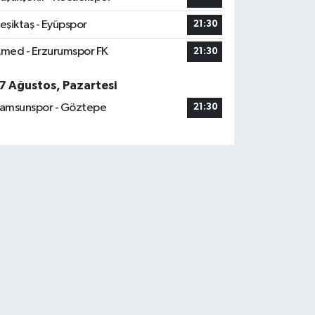
eşiktaş - Eyüpspor
21:30
med - Erzurumspor FK
21:30
7 Ağustos, Pazartesi
amsunspor - Göztepe
21:30