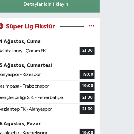
Detaylar için tıklayın
Süper Lig Fikstür
4 Ağustos, Cuma
alatasaray - Çorum FK
21:30
5 Ağustos, Cumartesi
onyaspor - Rizespor
19:00
asımpaşa - Trabzonspor
19:00
ençlerbirliği S.K. - Fenerbahçe
21:30
aziantep FK - Alanyaspor
21:30
6 Ağustos, Pazar
aşakşehir - Kocaelispor
19:00