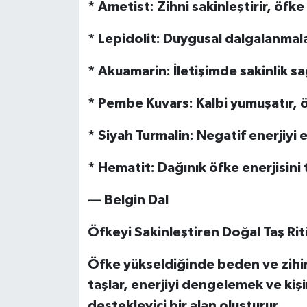
* Ametist: Zihni sakinleştirir, öfke
* Lepidolit: Duygusal dalgalanmaları
* Akuamarin: İletişimde sakinlik sa
* Pembe Kuvars: Kalbi yumuşatır, ö
* Siyah Turmalin: Negatif enerjiyi 
* Hematit: Dağınık öfke enerjisini 
— Belgin Dal
Öfkeyi Sakinleştiren Doğal Taş Rit
Öfke yükseldiğinde beden ve zihin
taşlar, enerjiyi dengelemek ve kiş
destekleyici bir alan oluşturur.