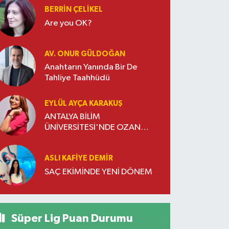
BERRIN ÇELIKEL
Are you OK?
AV. ONUR GÜLDOĞAN
Anahtarın Yanında Bir De
Tahliye Taahhüdü
EYLÜL AYÇA KARAKUŞ
ANTALYA BİLİM
ÜNİVERSİTESİ'NDE OZAN
DOĞULU RÜZGARI ESTİ
ASLI KAFIYE DEMIR
SAÇ EKİMİNDE YENİ DÖNEM
Süper Lig Puan Durumu