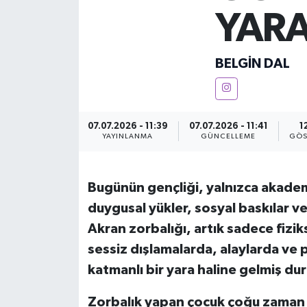
YARA
KEMERBURGAZ
KÜLTÜR - SANAT
BELGIN DAL
MAGAZİN
07.07.2026 - 11:39
07.07.2026 - 11:41
1
ÖZEL HABER
YAYINLANMA
GÜNCELLEME
GÖS
SAĞLIK
Bugünün gençliği, yalnızca akadem
SPOR
duygusal yükler, sosyal baskılar 
Akran zorbalığı, artık sadece fiziks
TEKNOLOJİ
sessiz dışlamalarda, alaylarda ve 
katmanlı bir yara haline gelmiş du
TİCARET
Zorbalık yapan çocuk çoğu zaman “
YAŞAM