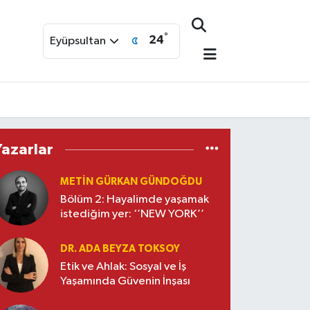
°
24
Eyüpsultan
Yazarlar
METIN GÜRKAN GÜNDOĞDU
Bölüm 2: Hayalimde yaşamak
istediğim yer: ‘’NEW YORK’’
DR. ADA BEYZA TOKSOY
Etik ve Ahlak: Sosyal ve İş
Yaşamında Güvenin İnşası