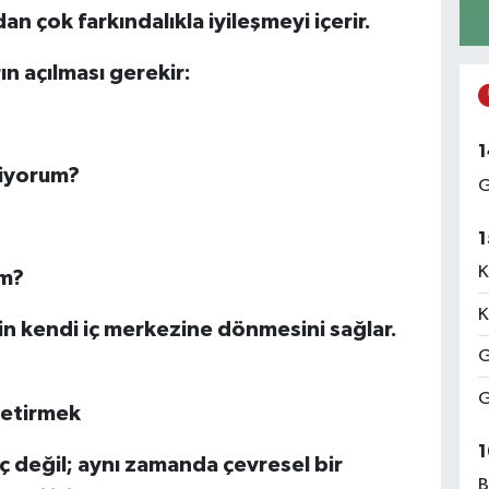
n çok farkındalıkla iyileşmeyi içerir.
ın açılması gerekir:
1
diyorum?
G
1
K
um?
K
in kendi iç merkezine dönmesini sağlar.
G
G
 Getirmek
1
eç değil; aynı zamanda çevresel bir
B