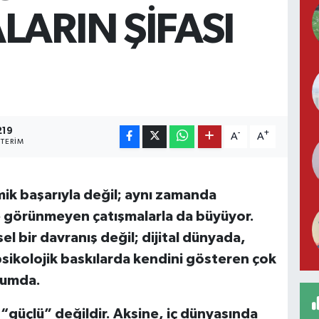
LARIN ŞİFASI
219
-
+
A
A
TERIM
ik başarıyla değil; aynı zamanda
ve görünmeyen çatışmalarla da büyüyor.
el bir davranış değil; dijital dünyada,
psikolojik baskılarda kendini gösteren çok
rumda.
güçlü” değildir. Aksine, iç dünyasında