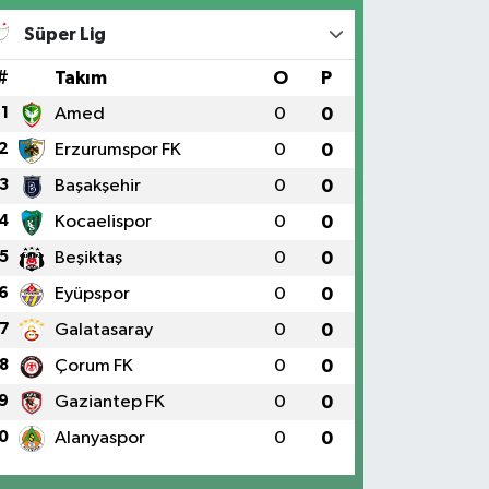
Süper Lig
#
Takım
O
P
1
Amed
0
0
2
Erzurumspor FK
0
0
3
Başakşehir
0
0
4
Kocaelispor
0
0
5
Beşiktaş
0
0
6
Eyüpspor
0
0
7
Galatasaray
0
0
8
Çorum FK
0
0
9
Gaziantep FK
0
0
0
Alanyaspor
0
0