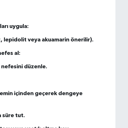
arı uygula:
, lepidolit veya akuamarin önerilir).
efes al:
nefesini düzenle.
emin içinden geçerek dengeye
a süre tut.