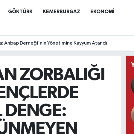
GÖKTÜRK
KEMERBURGAZ
EKONOMİ
a: Ahbap Derneği'nin Yönetimine Kayyum Atandı
N ZORBALIĞI
ENÇLERDE
L DENGE:
ÜNMEYEN