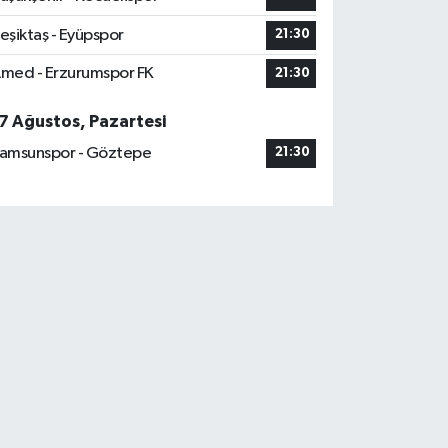
eşiktaş - Eyüpspor
21:30
med - Erzurumspor FK
21:30
7 Ağustos, Pazartesi
amsunspor - Göztepe
21:30