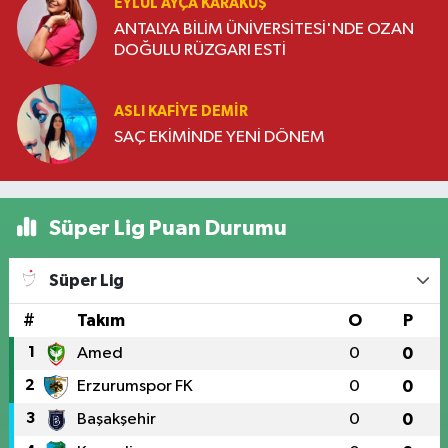
EYLÜL AYÇA KARAKUŞ
ANTALYA BİLİM ÜNİVERSİTESİ'NDE OZAN
DOĞULU RÜZGARI ESTİ
ASLI KAFIYE DEMIR
SAÇ EKİMİNDE YENİ DÖNEM
Süper Lig Puan Durumu
Süper Lig
#
Takım
O
P
1
Amed
0
0
2
Erzurumspor FK
0
0
3
Başakşehir
0
0