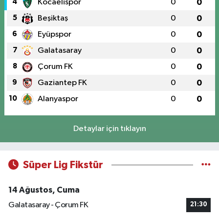
4
Kocaelispor
0
0
5
Beşiktaş
0
0
6
Eyüpspor
0
0
7
Galatasaray
0
0
8
Çorum FK
0
0
9
Gaziantep FK
0
0
10
Alanyaspor
0
0
Detaylar için tıklayın
Süper Lig Fikstür
14 Ağustos, Cuma
Galatasaray - Çorum FK
21:30