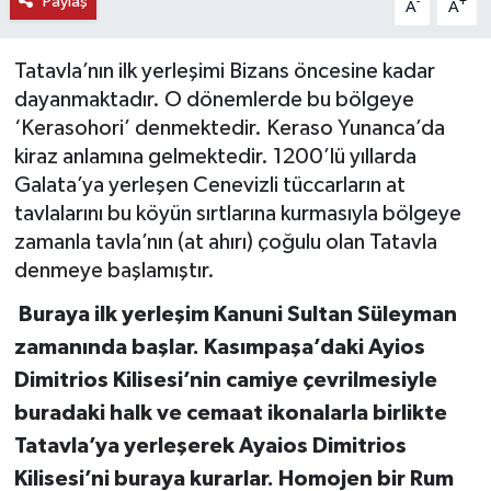
Paylaş
-
+
A
A
KEMERBURGAZ
Tatavla’nın ilk yerleşimi Bizans öncesine kadar
KÜLTÜR - SANAT
dayanmaktadır. O dönemlerde bu bölgeye
‘Kerasohori’ denmektedir. Keraso Yunanca’da
MAGAZİN
kiraz anlamına gelmektedir. 1200’lü yıllarda
Galata’ya yerleşen Cenevizli tüccarların at
ÖZEL HABER
tavlalarını bu köyün sırtlarına kurmasıyla bölgeye
zamanla tavla’nın (at ahırı) çoğulu olan Tatavla
SAĞLIK
denmeye başlamıştır.
Buraya ilk yerleşim Kanuni Sultan Süleyman
SPOR
zamanında başlar. Kasımpaşa’daki Ayios
TEKNOLOJİ
Dimitrios Kilisesi’nin camiye çevrilmesiyle
buradaki halk ve cemaat ikonalarla birlikte
TİCARET
Tatavla’ya yerleşerek Ayaios Dimitrios
Kilisesi’ni buraya kurarlar. Homojen bir Rum
YAŞAM