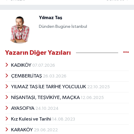
Yılmaz Taş
Dünden Bugüne İstanbul
Yazarın Diğer Yazıları
KADIKÖY
07.07.2026
ÇEMBERLİTAŞ
26.03.2026
YILMAZ TAŞ İLE TARİHE YOLCULUK
22.10.2025
NİŞANTAŞI, TEŞVİKİYE, MAÇKA
12.06.2025
AYASOFYA
24.10.2024
Kız Kulesi ve Tarihi
14.08.2023
KARAKÖY
29.06.2022