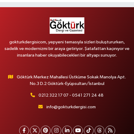
gokturkdergisicom, yepyeni temasıyla sizleri buluştururken,
sadelik ve modernizmi bir araya getiriyor. Şatafattan kaçınıyor ve
insanlara haber okuyabilecekleri bir altyapı sunuyor.
Göktürk Merkez Mahallesi Üstküme Sokak Manolya Apt.
No.3 D.2 Göktürk-Eyüpsultan/İstanbul
0212 322 17 07 - 0541 271 24 48
info@gokturkdergisi.com