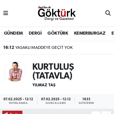
Anne Çocuk
Eyüpsultan Hava Durumu
BİLİM
Eyüpsultan Trafik Yoğunluk Haritası
GÜNDEM
DERGİ
GÖKTÜRK
KEMERBURGAZ
DERGİ
Süper Lig Puan Durumu ve Fikstür
16:12
YASAKLI MADDEYE GEÇİT YOK
DÜNYA
Tüm Manşetler
KURTULUŞ
EĞİTİM
Son Dakika Haberleri
(TATAVLA)
EKONOMİ
Haber Arşivi
YILMAZ TAŞ
GÖKTÜRK
07.02.2025 - 12:12
07.02.2025 - 12:12
1633
YAYINLANMA
GÜNCELLEME
GÖSTERIM
GÜNDEM