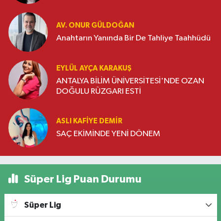
AV. ONUR GÜLDOĞAN
Anahtarın Yanında Bir De Tahliye Taahhüdü
EYLÜL AYÇA KARAKUŞ
ANTALYA BİLİM ÜNİVERSİTESİ'NDE OZAN
DOĞULU RÜZGARI ESTİ
ASLI KAFIYE DEMIR
SAÇ EKİMİNDE YENİ DÖNEM
Süper Lig Puan Durumu
Süper Lig