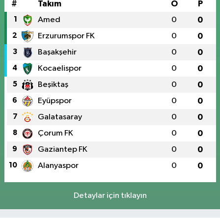
#
Takım
O
P
1
Amed
0
0
2
Erzurumspor FK
0
0
3
Başakşehir
0
0
4
Kocaelispor
0
0
5
Beşiktaş
0
0
6
Eyüpspor
0
0
7
Galatasaray
0
0
8
Çorum FK
0
0
9
Gaziantep FK
0
0
10
Alanyaspor
0
0
Detaylar için tıklayın