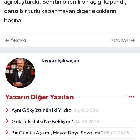
ağı oluşturdu. Semtin önemli bir açığı kapandı,
darısı bir türlü kapanmayan diğer eksiklerin
başına.
ÖNCEKI
SONRAKI
Tayyar Işıksaçan
Yazarın Diğer Yazıları
Aynı Gökyüzünün İki Yıldızı
26.03.2026
Göktürk Halkı Ne Bekliyor?
04.03.2026
Bir Günlük Aşk mı, Hayat Boyu Sevgi mi?
05.02.2026