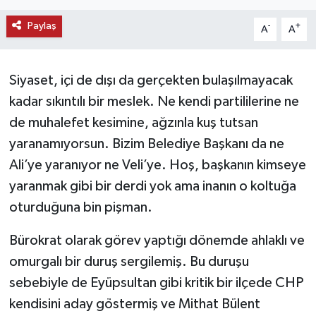
KEMERBURGAZ
Paylaş
-
+
A
A
KÜLTÜR - SANAT
Siyaset, içi de dışı da gerçekten bulaşılmayacak
MAGAZİN
kadar sıkıntılı bir meslek. Ne kendi partililerine ne
de muhalefet kesimine, ağzınla kuş tutsan
ÖZEL HABER
yaranamıyorsun. Bizim Belediye Başkanı da ne
Ali’ye yaranıyor ne Veli’ye. Hoş, başkanın kimseye
SAĞLIK
yaranmak gibi bir derdi yok ama inanın o koltuğa
SPOR
oturduğuna bin pişman.
Bürokrat olarak görev yaptığı dönemde ahlaklı ve
TEKNOLOJİ
omurgalı bir duruş sergilemiş. Bu duruşu
TİCARET
sebebiyle de Eyüpsultan gibi kritik bir ilçede CHP
kendisini aday göstermiş ve Mithat Bülent
YAŞAM