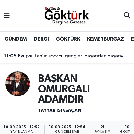
Anne Çocuk
Eyüpsultan Hava Durumu
BİLİM
Eyüpsultan Trafik Yoğunluk Haritası
GÜNDEM
DERGİ
GÖKTÜRK
KEMERBURGAZ
DERGİ
Süper Lig Puan Durumu ve Fikstür
11:05
Eyüpsultan’ın sporcu gençleri başarıdan başarıya koşuyor.
DÜNYA
Tüm Manşetler
BAŞKAN
EĞİTİM
Son Dakika Haberleri
OMURGALI
ADAMDIR
EKONOMİ
Haber Arşivi
TAYYAR IŞIKSAÇAN
GÖKTÜRK
10.09.2025 - 12:52
10.09.2025 - 12:54
21
1011
GÜNDEM
YAYINLANMA
GÜNCELLEME
PAYLAŞIM
GÖSTER