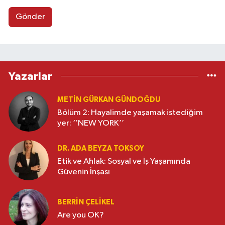
Gönder
Yazarlar
METIN GÜRKAN GÜNDOĞDU
Bölüm 2: Hayalimde yaşamak istediğim
yer: ‘’NEW YORK’’
DR. ADA BEYZA TOKSOY
Etik ve Ahlak: Sosyal ve İş Yaşamında
Güvenin İnşası
BERRIN ÇELIKEL
Are you OK?