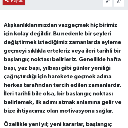
Paylaş
-
+
A
A
KEMERBURGAZ
Alışkanlıklarımızdan vazgeçmek hiç birimiz
KÜLTÜR - SANAT
için kolay değildir. Bu nedenle bir şeyleri
MAGAZİN
değiştirmek istediğimiz zamanlarda eyleme
geçmeyi sıklıkla erteleriz veya ileri tarihli bir
ÖZEL HABER
başlangıç noktası belirleriz. Genellikle hafta
başı, yaz başı, yılbaşı gibi günler yeniliği
SAĞLIK
çağrıştırdığı için harekete geçmek adına
SPOR
herkes tarafından tercih edilen zamanlardır.
İleri tarihli bile olsa, bir başlangıç noktası
TEKNOLOJİ
belirlemek, ilk adımı atmak anlamına gelir ve
bize ihtiyacımız olan motivasyonu sağlar.
TİCARET
Özellikle yeni yıl; yeni kararlar, başlangıç
YAŞAM