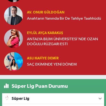
AV. ONUR GÜLDOĞAN
Anahtarın Yanında Bir De Tahliye Taahhüdü
EYLÜL AYÇA KARAKUŞ
ANTALYA BİLİM ÜNİVERSİTESİ'NDE OZAN
DOĞULU RÜZGARI ESTİ
ASLI KAFIYE DEMIR
SAÇ EKİMİNDE YENİ DÖNEM
Süper Lig Puan Durumu
Süper Lig