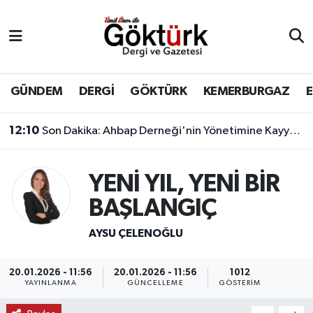
Anne Çocuk
Eyüpsultan Hava Durumu
BİLİM
Eyüpsultan Trafik Yoğunluk Haritası
GÜNDEM
DERGİ
GÖKTÜRK
KEMERBURGAZ
DERGİ
Süper Lig Puan Durumu ve Fikstür
12:10
Son Dakika: Ahbap Derneği'nin Yönetimine Kayyum Atandı
DÜNYA
Tüm Manşetler
YENİ YIL, YENİ BİR
EĞİTİM
Son Dakika Haberleri
BAŞLANGIÇ
EKONOMİ
Haber Arşivi
AYSU ÇELENOĞLU
GÖKTÜRK
20.01.2026 - 11:56
20.01.2026 - 11:56
1012
YAYINLANMA
GÜNCELLEME
GÖSTERIM
GÜNDEM