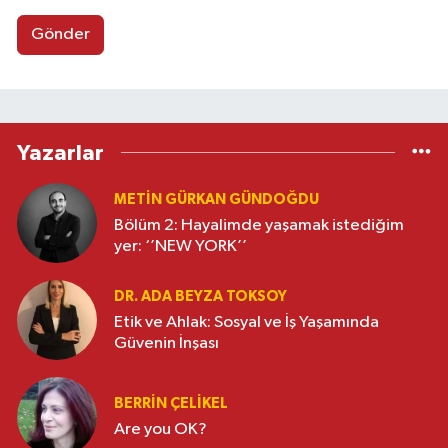
Gönder
Yazarlar
METIN GÜRKAN GÜNDOĞDU
Bölüm 2: Hayalimde yaşamak istediğim
yer: ‘’NEW YORK’’
DR. ADA BEYZA TOKSOY
Etik ve Ahlak: Sosyal ve İş Yaşamında
Güvenin İnşası
BERRIN ÇELIKEL
Are you OK?