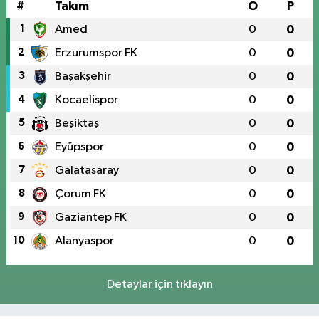
#
Takım
O
P
1
Amed
0
0
2
Erzurumspor FK
0
0
3
Başakşehir
0
0
4
Kocaelispor
0
0
5
Beşiktaş
0
0
6
Eyüpspor
0
0
7
Galatasaray
0
0
8
Çorum FK
0
0
9
Gaziantep FK
0
0
10
Alanyaspor
0
0
Detaylar için tıklayın