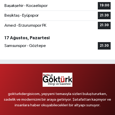
Başakşehir - Kocaelispor
19:00
Beşiktaş - Eyüpspor
21:30
Amed - Erzurumspor FK
21:30
17 Ağustos, Pazartesi
Samsunspor - Göztepe
21:30
gokturkdergisicom, yepyeni temasıyla sizleri buluştururken,
sadelik ve modernizmi bir araya getiriyor. Şatafattan kaçınıyor ve
insanlara haber okuyabilecekleri bir altyapı sunuyor.