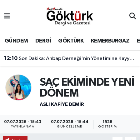
Anne Çocuk
Eyüpsultan Hava Durumu
BİLİM
Eyüpsultan Trafik Yoğunluk Haritası
GÜNDEM
DERGİ
GÖKTÜRK
KEMERBURGAZ
DERGİ
Süper Lig Puan Durumu ve Fikstür
12:10
Son Dakika: Ahbap Derneği'nin Yönetimine Kayyum Atandı
DÜNYA
Tüm Manşetler
SAÇ EKİMİNDE YENİ
EĞİTİM
Son Dakika Haberleri
DÖNEM
EKONOMİ
Haber Arşivi
ASLI KAFIYE DEMIR
GÖKTÜRK
07.07.2026 - 15:43
07.07.2026 - 15:44
1526
YAYINLANMA
GÜNCELLEME
GÖSTERIM
GÜNDEM