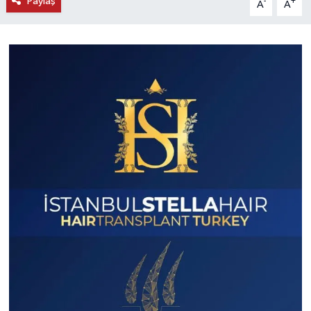
Paylaş
-
+
A
A
KEMERBURGAZ
KÜLTÜR - SANAT
MAGAZİN
ÖZEL HABER
SAĞLIK
SPOR
TEKNOLOJİ
TİCARET
YAŞAM