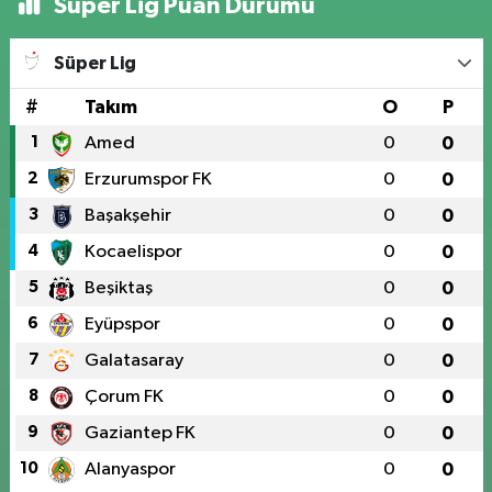
Süper Lig Puan Durumu
Süper Lig
#
Takım
O
P
1
Amed
0
0
2
Erzurumspor FK
0
0
3
Başakşehir
0
0
4
Kocaelispor
0
0
5
Beşiktaş
0
0
6
Eyüpspor
0
0
7
Galatasaray
0
0
8
Çorum FK
0
0
9
Gaziantep FK
0
0
10
Alanyaspor
0
0