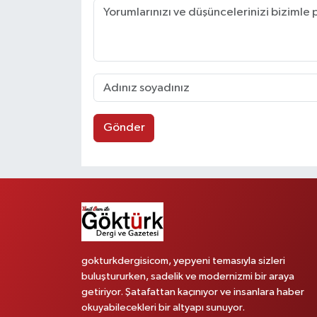
Gönder
gokturkdergisicom, yepyeni temasıyla sizleri
buluştururken, sadelik ve modernizmi bir araya
getiriyor. Şatafattan kaçınıyor ve insanlara haber
okuyabilecekleri bir altyapı sunuyor.