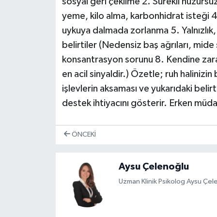
sosyal geri çekilme 2. Sürekli huzursuz
yeme, kilo alma, karbonhidrat isteği 4
uykuya dalmada zorlanma 5. Yalnızlık,
belirtiler (Nedensiz baş ağrıları, mide ş
konsantrasyon sorunu 8. Kendine zara
en acil sinyaldir.) Özetle; ruh haliniz
işlevlerin aksaması ve yukarıdaki belirtil
destek ihtiyacını gösterir. Erken müda
ÖNCEKI
Aysu Çelenoğlu
Uzman Klinik Psikolog Aysu Çel