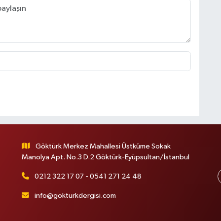
Göktürk Merkez Mahallesi Üstküme Sokak
Manolya Apt. No.3 D.2 Göktürk-Eyüpsultan/İstanbul
0212 322 17 07 - 0541 271 24 48
info@gokturkdergisi.com