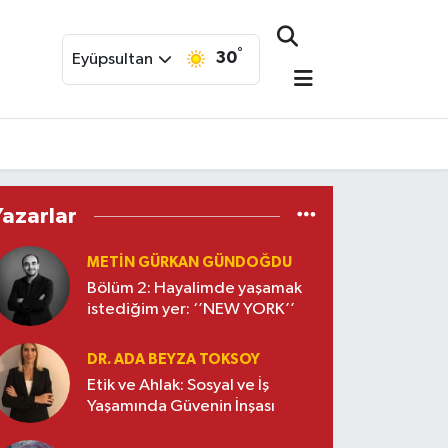
°
30
Eyüpsultan
Yazarlar
METIN GÜRKAN GÜNDOĞDU
Bölüm 2: Hayalimde yaşamak
istediğim yer: ‘’NEW YORK’’
DR. ADA BEYZA TOKSOY
Etik ve Ahlak: Sosyal ve İş
Yaşamında Güvenin İnşası