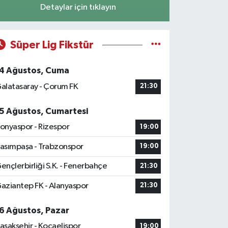
Detaylar için tıklayın
Süper Lig Fikstür
4 Ağustos, Cuma
alatasaray - Çorum FK
21:30
5 Ağustos, Cumartesi
onyaspor - Rizespor
19:00
asımpaşa - Trabzonspor
19:00
ençlerbirliği S.K. - Fenerbahçe
21:30
aziantep FK - Alanyaspor
21:30
6 Ağustos, Pazar
aşakşehir - Kocaelispor
19:00