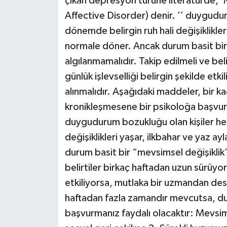
çıkan depresyon türüne literatürde,
Affective Disorder) denir. ’’ duyguduru
dönemde belirgin ruh hali değişiklikle
normale döner. Ancak durum basit bir
algılanmamalıdır. Takip edilmeli ve be
günlük işlevselliği belirgin şekilde et
alınmalıdır. Aşağıdaki maddeler, bir 
kronikleşmesene bir psikoloğa başvur
duygudurum bozukluğu olan kişiler her 
değişiklikleri yaşar, ilkbahar ve yaz 
durum basit bir “mevsimsel değişiklik”
belirtiler birkaç haftadan uzun sürüyors
etkiliyorsa, mutlaka bir uzmandan dest
haftadan fazla zamandır mevcutsa, d
başvurmanız faydalı olacaktır: Mevsims