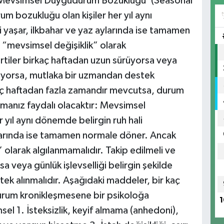
 ‘Mevsimsel Duygudurum Bozukluğu’ (Seasonal
m bozukluğu olan kişiler her yıl aynı
ri yaşar, ilkbahar ve yaz aylarında ise tamamen
 “mevsimsel değişiklik” olarak
lirtiler birkaç haftadan uzun sürüyorsa veya
kiliyorsa, mutlaka bir uzmandan destek
kaç haftadan fazla zamandır mevcutsa, durum
manız faydalı olacaktır: Mevsimsel
yıl aynı dönemde belirgin ruh hali
aylarında ise tamamen normale döner. Ancak
 olarak algılanmamalıdır. Takip edilmeli ve
a veya günlük işlevselliği belirgin şekilde
ek alınmalıdır. Aşağıdaki maddeler, bir kaç
urum kronikleşmesene bir psikoloğa
1
el 1. İsteksizlik, keyif almama (anhedoni),