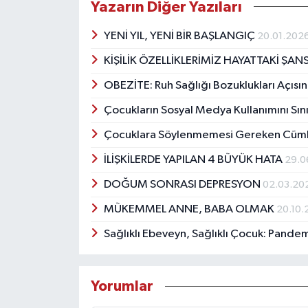
Yazarın Diğer Yazıları
YENİ YIL, YENİ BİR BAŞLANGIÇ
20.01.202
KİŞİLİK ÖZELLİKLERİMİZ HAYATTAKİ ŞAN
OBEZİTE: Ruh Sağlığı Bozuklukları Açıs
Çocukların Sosyal Medya Kullanımını Sı
Çocuklara Söylenmemesi Gereken Cüml
İLİŞKİLERDE YAPILAN 4 BÜYÜK HATA
29.0
DOĞUM SONRASI DEPRESYON
02.03.20
MÜKEMMEL ANNE, BABA OLMAK
20.10.
Sağlıklı Ebeveyn, Sağlıklı Çocuk: Pande
Yorumlar