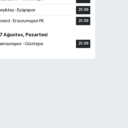
eşiktaş - Eyüpspor
21:30
med - Erzurumspor FK
21:30
7 Ağustos, Pazartesi
amsunspor - Göztepe
21:30