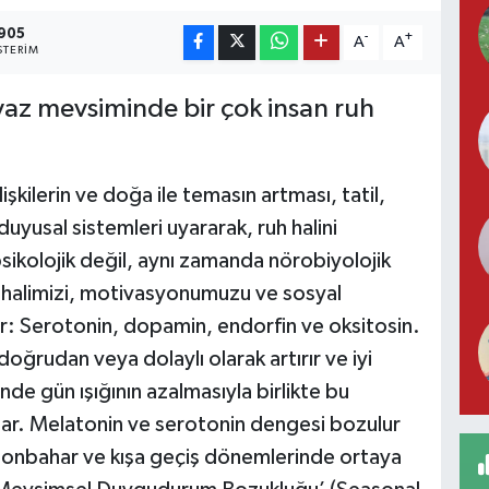
905
-
+
A
A
TERIM
 yaz mevsiminde bir çok insan ruh
lişkilerin ve doğa ile temasın artması, tatil,
duyusal sistemleri uyararak, ruh halini
sikolojik değil, aynı zamanda nörobiyolojik
 halimizi, motivasyonumuzu ve sosyal
rdır: Serotonin, dopamin, endorfin ve oksitosin.
doğrudan veya dolaylı olarak artırır ve iyi
de gün ışığının azalmasıyla birlikte bu
lar. Melatonin ve serotonin dengesi bozulur
e sonbahar ve kışa geçiş dönemlerinde ortaya