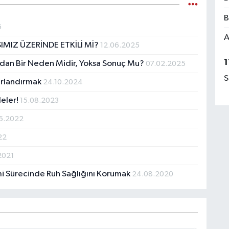
B
6
A
SIMIZ ÜZERİNDE ETKİLİ Mİ?
12.06.2025
1
ından Bir Neden Midir, Yoksa Sonuç Mu?
07.02.2025
S
nırlandırmak
24.10.2024
eler!
15.08.2023
6.2022
22
2021
mi Sürecinde Ruh Sağlığını Korumak
24.08.2020