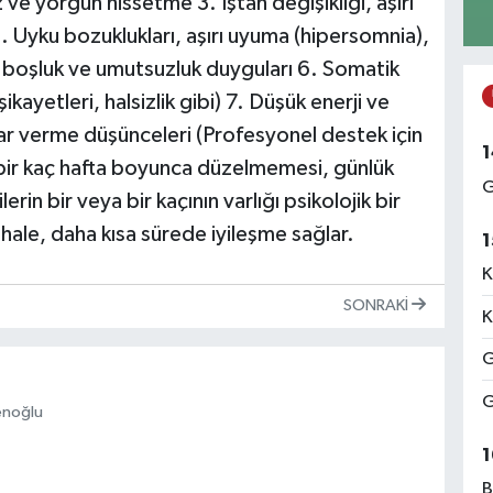
 ve yorgun hissetme 3. İştah değişikliği, aşırı
. Uyku bozuklukları, aşırı uyuma (hipersomnia),
 boşluk ve umutsuzluk duyguları 6. Somatik
ikayetleri, halsizlik gibi) 7. Düşük enerji ve
r verme düşünceleri (Profesyonel destek için
1
in bir kaç hafta boyunca düzelmemesi, günlük
G
erin bir veya bir kaçının varlığı psikolojik bir
hale, daha kısa sürede iyileşme sağlar.
1
K
SONRAKI
K
G
G
enoğlu
1
B