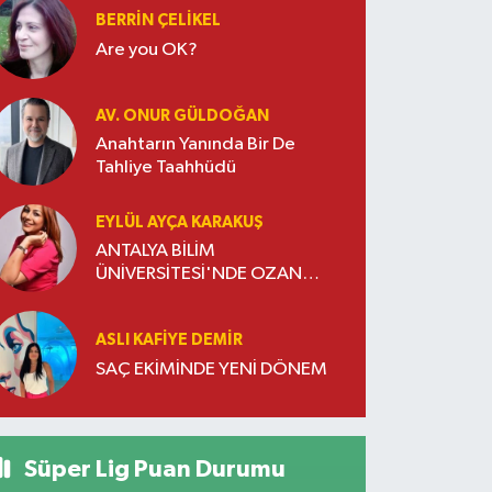
BERRIN ÇELIKEL
Are you OK?
AV. ONUR GÜLDOĞAN
Anahtarın Yanında Bir De
Tahliye Taahhüdü
EYLÜL AYÇA KARAKUŞ
ANTALYA BİLİM
ÜNİVERSİTESİ'NDE OZAN
DOĞULU RÜZGARI ESTİ
ASLI KAFIYE DEMIR
SAÇ EKİMİNDE YENİ DÖNEM
Süper Lig Puan Durumu