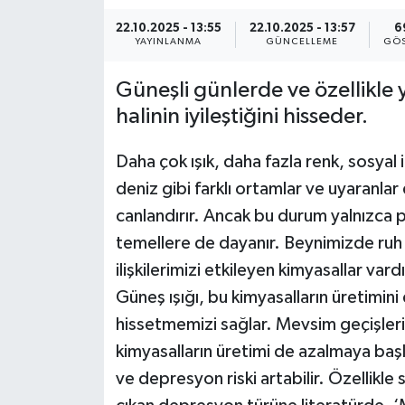
22.10.2025 - 13:55
22.10.2025 - 13:57
6
KEMERBURGAZ
YAYINLANMA
GÜNCELLEME
GÖS
KÜLTÜR - SANAT
Güneşli günlerde ve özellikle
halinin iyileştiğini hisseder.
MAGAZİN
Daha çok ışık, daha fazla renk, sosyal i
ÖZEL HABER
deniz gibi farklı ortamlar ve uyaranlar 
canlandırır. Ancak bu durum yalnızca p
SAĞLIK
temellere de dayanır. Beynimizde ruh
SPOR
ilişkilerimizi etkileyen kimyasallar va
Güneş ışığı, bu kimyasalların üretimini 
TEKNOLOJİ
hissetmemizi sağlar. Mevsim geçişlerin
kimyasalların üretimi de azalmaya baş
TİCARET
ve depresyon riski artabilir. Özellikl
YAŞAM