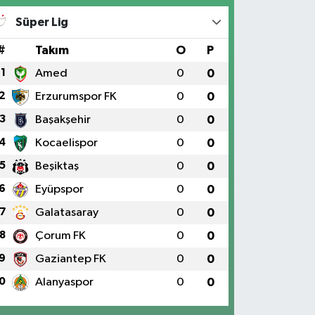
Süper Lig
#
Takım
O
P
1
Amed
0
0
2
Erzurumspor FK
0
0
3
Başakşehir
0
0
4
Kocaelispor
0
0
5
Beşiktaş
0
0
6
Eyüpspor
0
0
7
Galatasaray
0
0
8
Çorum FK
0
0
9
Gaziantep FK
0
0
0
Alanyaspor
0
0