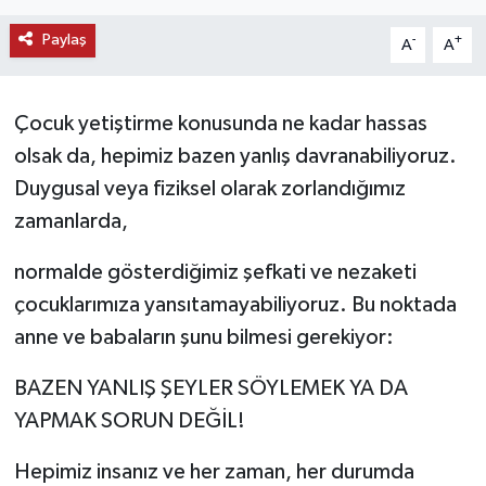
KEMERBURGAZ
Paylaş
-
+
A
A
KÜLTÜR - SANAT
Çocuk yetiştirme konusunda ne kadar hassas
MAGAZİN
olsak da, hepimiz bazen yanlış davranabiliyoruz.
Duygusal veya fiziksel olarak zorlandığımız
ÖZEL HABER
zamanlarda,
SAĞLIK
normalde gösterdiğimiz şefkati ve nezaketi
çocuklarımıza yansıtamayabiliyoruz. Bu noktada
SPOR
anne ve babaların şunu bilmesi gerekiyor:
TEKNOLOJİ
BAZEN YANLIŞ ŞEYLER SÖYLEMEK YA DA
YAPMAK SORUN DEĞİL!
TİCARET
Hepimiz insanız ve her zaman, her durumda
YAŞAM