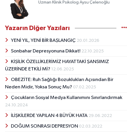
Uzman Klinik Psikolog Aysu Çelenoğlu
Yazarın Diğer Yazıları
YENİ YIL, YENİ BİR BAŞLANGIÇ
20.01.2026
Sonbahar Depresyonuna Dikkat!
22.10.2025
KİŞİLİK ÖZELLİKLERİMİZ HAYATTAKİ ŞANSIMIZ
ÜZERİNDE ETKİLİ Mİ?
12.06.2025
OBEZİTE: Ruh Sağlığı Bozuklukları Açısından Bir
Neden Midir, Yoksa Sonuç Mu?
07.02.2025
Çocukların Sosyal Medya Kullanımını Sınırlandırmak
24.10.2024
İLİŞKİLERDE YAPILAN 4 BÜYÜK HATA
29.06.2022
DOĞUM SONRASI DEPRESYON
02.03.2022