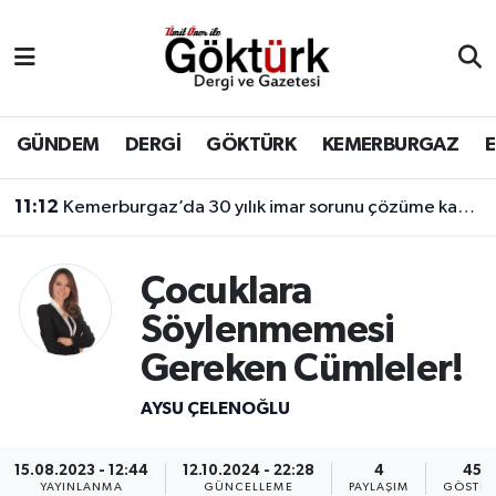
Anne Çocuk
Eyüpsultan Hava Durumu
BİLİM
Eyüpsultan Trafik Yoğunluk Haritası
GÜNDEM
DERGİ
GÖKTÜRK
KEMERBURGAZ
DERGİ
Süper Lig Puan Durumu ve Fikstür
11:12
Kemerburgaz’da 30 yılık imar sorunu çözüme kavuşuyor
DÜNYA
Tüm Manşetler
Çocuklara
EĞİTİM
Son Dakika Haberleri
Söylenmemesi
Gereken Cümleler!
EKONOMİ
Haber Arşivi
AYSU ÇELENOĞLU
GÖKTÜRK
15.08.2023 - 12:44
12.10.2024 - 22:28
4
456
GÜNDEM
YAYINLANMA
GÜNCELLEME
PAYLAŞIM
GÖSTER