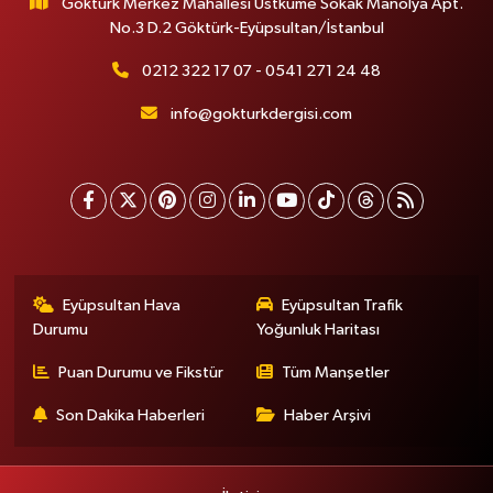
Göktürk Merkez Mahallesi Üstküme Sokak Manolya Apt.
No.3 D.2 Göktürk-Eyüpsultan/İstanbul
0212 322 17 07 - 0541 271 24 48
info@gokturkdergisi.com
Eyüpsultan Hava
Eyüpsultan Trafik
Durumu
Yoğunluk Haritası
Puan Durumu ve Fikstür
Tüm Manşetler
Son Dakika Haberleri
Haber Arşivi