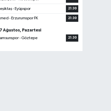
eşiktaş - Eyüpspor
21:30
med - Erzurumspor FK
21:30
7 Ağustos, Pazartesi
amsunspor - Göztepe
21:30