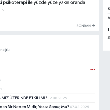
 psikoterapi ile yüzde yüze yakın oranda
B
ir.
A
SONRAKI
1
S
enoğlu
6
025
SIMIZ ÜZERİNDE ETKİLİ Mİ?
12.06.2025
ından Bir Neden Midir, Yoksa Sonuç Mu?
07.02.2025