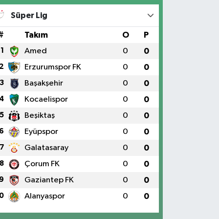
Süper Lig
#
Takım
O
P
1
Amed
0
0
2
Erzurumspor FK
0
0
3
Başakşehir
0
0
4
Kocaelispor
0
0
5
Beşiktaş
0
0
6
Eyüpspor
0
0
7
Galatasaray
0
0
8
Çorum FK
0
0
9
Gaziantep FK
0
0
0
Alanyaspor
0
0