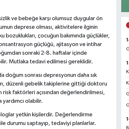
zlik ve bebeğe karşı olumsuz duygular ön
umun deprese olması, aktivitelere ilginin
uyku bozuklukları, çocuğun bakımında güçlükler,
1
 konsantrasyon güçlüğü, ajitasyon ve intihar
G
oğumdan sonraki 2-8. haftalar içinde
lir. Mutlaka tedavi edilmesi gereklidir.
1
K
arda doğum sonrası depresyonun daha sık
K
, düzenli gebelik takiplerine gittiği doktoru
isk faktörleri açısından değerlendirilmesi,
G
 yardımcı olabilir.
G
loglar yetkin kişilerdir. Değerlendirme
1
ile durumu saptayıp, tedaviyi planlarlar.
B