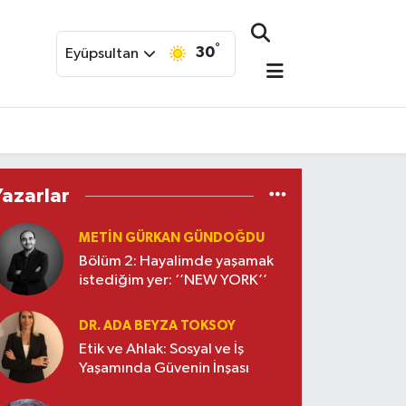
°
30
Eyüpsultan
Yazarlar
METIN GÜRKAN GÜNDOĞDU
Bölüm 2: Hayalimde yaşamak
istediğim yer: ‘’NEW YORK’’
DR. ADA BEYZA TOKSOY
Etik ve Ahlak: Sosyal ve İş
Yaşamında Güvenin İnşası