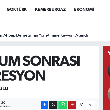
GÖKTÜRK
KEMERBURGAZ
EKONOMİ
a: Ahbap Derneği'nin Yönetimine Kayyum Atandı
UM SONRASI
RESYON
ĞLU
20
-
+
A
A
STERIM