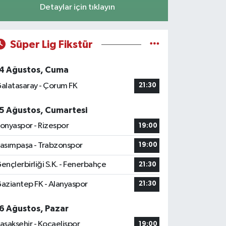
Detaylar için tıklayın
Süper Lig Fikstür
4 Ağustos, Cuma
alatasaray - Çorum FK
21:30
5 Ağustos, Cumartesi
onyaspor - Rizespor
19:00
asımpaşa - Trabzonspor
19:00
ençlerbirliği S.K. - Fenerbahçe
21:30
aziantep FK - Alanyaspor
21:30
6 Ağustos, Pazar
aşakşehir - Kocaelispor
19:00