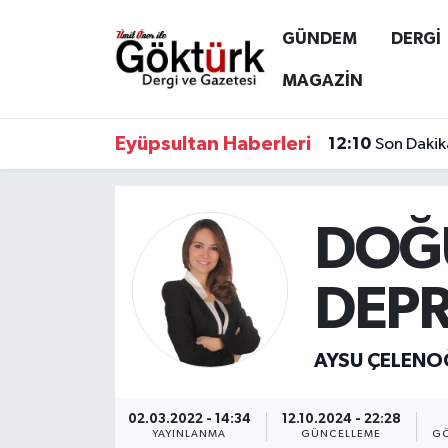
GÜNDEM
DERGİ
Anne Çocuk
Eyüpsultan Hava Durumu
MAGAZİN
BİLİM
Eyüpsultan Trafik Yoğunluk Haritası
Eyüpsultan Haberleri
12:10
Son Dakik
DERGİ
Süper Lig Puan Durumu ve Fikstür
DÜNYA
Tüm Manşetler
DOĞ
EĞİTİM
Son Dakika Haberleri
DEP
EKONOMİ
Haber Arşivi
AYSU ÇELENO
GÖKTÜRK
02.03.2022 - 14:34
12.10.2024 - 22:28
GÜNDEM
YAYINLANMA
GÜNCELLEME
GÖ