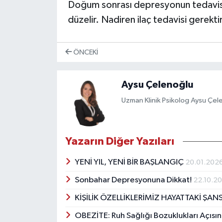
Doğum sonrası depresyonun tedavisi
düzelir. Nadiren ilaç tedavisi gerektir
ÖNCEKI
Aysu Çelenoğlu
Uzman Klinik Psikolog Aysu Çel
Yazarın Diğer Yazıları
YENİ YIL, YENİ BİR BAŞLANGIÇ
20.01.202
Sonbahar Depresyonuna Dikkat!
22.10.2
KİŞİLİK ÖZELLİKLERİMİZ HAYATTAKİ ŞAN
OBEZİTE: Ruh Sağlığı Bozuklukları Açıs