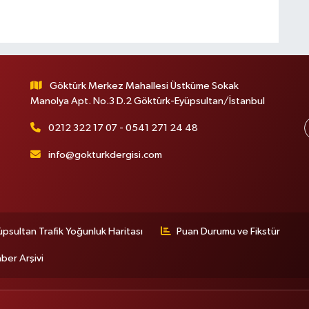
Göktürk Merkez Mahallesi Üstküme Sokak
Manolya Apt. No.3 D.2 Göktürk-Eyüpsultan/İstanbul
0212 322 17 07 - 0541 271 24 48
info@gokturkdergisi.com
üpsultan Trafik Yoğunluk Haritası
Puan Durumu ve Fikstür
ber Arşivi