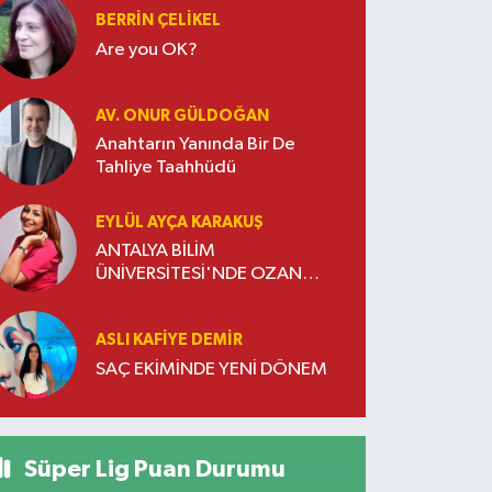
BERRIN ÇELIKEL
Are you OK?
AV. ONUR GÜLDOĞAN
Anahtarın Yanında Bir De
Tahliye Taahhüdü
EYLÜL AYÇA KARAKUŞ
ANTALYA BİLİM
ÜNİVERSİTESİ'NDE OZAN
DOĞULU RÜZGARI ESTİ
ASLI KAFIYE DEMIR
SAÇ EKİMİNDE YENİ DÖNEM
Süper Lig Puan Durumu