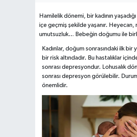
KEMERBURGAZ
Hamilelik dönemi, bir kadının yaşadığ
içe geçmiş şekilde yaşanır. Heyecan, 
KÜLTÜR - SANAT
umutsuzluk… Bebeğin doğumu ile birlik
MAGAZİN
Kadınlar, doğum sonrasındaki ilk bir yı
bir risk altındadır. Bu hastalıklar iç
ÖZEL HABER
sonrası depresyondur. Lohusalık dö
SAĞLIK
sonrası depresyon görülebilir. Duru
önemlidir.
SPOR
TEKNOLOJİ
TİCARET
YAŞAM