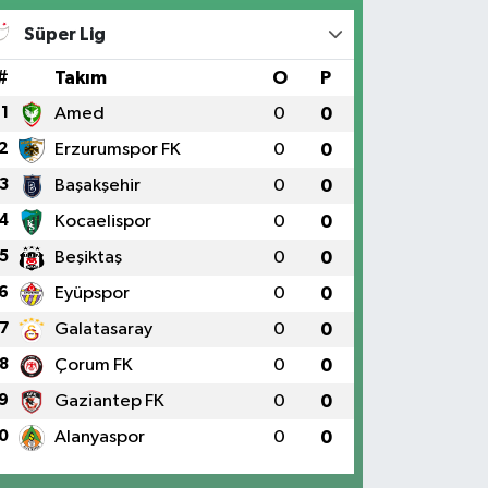
Süper Lig
#
Takım
O
P
1
Amed
0
0
2
Erzurumspor FK
0
0
3
Başakşehir
0
0
4
Kocaelispor
0
0
5
Beşiktaş
0
0
6
Eyüpspor
0
0
7
Galatasaray
0
0
8
Çorum FK
0
0
9
Gaziantep FK
0
0
0
Alanyaspor
0
0