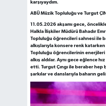
karşıyaydım.
ABÜ Müzik Topluluğu ve Turgut ÇIN
11.05.2026 akşamı gece, öncelikle 
Halkla İlişkiler Müdürü Bahadır Em
Topluluğu öğrencileri sahnesi ile b
alkışlarıyla konsere renk katarken 
Topluluğu öğrencilerinin enerjileri
alkış aldılar. Aynı gece eğlence h
etti. Turgut Çıngı ile beraber hep 
şarkılar ve danslarıyla baharın geliş