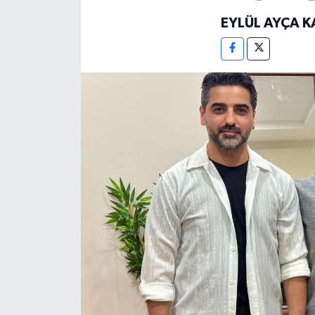
EYLÜL AYÇA 
KEMERBURGAZ
KÜLTÜR - SANAT
MAGAZİN
ÖZEL HABER
SAĞLIK
SPOR
TEKNOLOJİ
TİCARET
YAŞAM