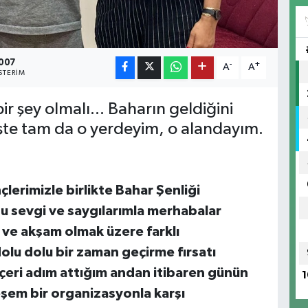
007
-
+
A
A
TERIM
r şey olmalı... Baharın geldiğini
 işte tam da o yerdeyim, o alandayım.
lerimizle birlikte Bahar Şenliği
u sevgi ve saygılarımla merhabalar
 ve akşam olmak üzere farklı
 dolu dolu bir zaman geçirme fırsatı
içeri adım attığım andan itibaren günün
1
eşem bir organizasyonla karşı