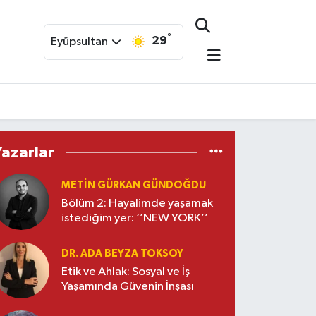
°
29
Eyüpsultan
Yazarlar
METIN GÜRKAN GÜNDOĞDU
Bölüm 2: Hayalimde yaşamak
istediğim yer: ‘’NEW YORK’’
DR. ADA BEYZA TOKSOY
Etik ve Ahlak: Sosyal ve İş
Yaşamında Güvenin İnşası