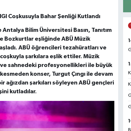
GI Coşkusuyla Bahar Şenliği Kutlandı
Antalya Bilim Üniversitesi Basın, Tanıtım
re Bozkurtlar eşliğinde ABÜ Müzik
1
aşladı. ABÜ öğrencileri tezahüratları ve
G
coşkuyla şarkılara eşlik ettiler. Müzik
1
 ve sahnedeki profesyonellikleri ile büyük
K
ız kesmeden konser, Turgut Çıngı ile devam
bir ağızdan şarkıları söyleyen ABÜ gençleri
K
ini kutladılar.
G
G
1
B