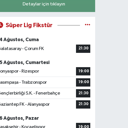
Detaylar için tıklayın
Süper Lig Fikstür
4 Ağustos, Cuma
alatasaray - Çorum FK
21:30
5 Ağustos, Cumartesi
onyaspor - Rizespor
19:00
asımpaşa - Trabzonspor
19:00
ençlerbirliği S.K. - Fenerbahçe
21:30
aziantep FK - Alanyaspor
21:30
6 Ağustos, Pazar
aşakşehir - Kocaelispor
19:00