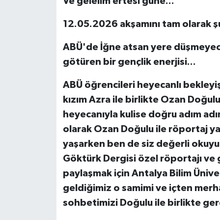
Ve gelelim ertesi güne...
12.05.2026 akşamını tam olarak şu
ABÜ'de İğne atsan yere düşmeyecek 
götüren bir gençlik enerjisi...
ABÜ öğrencileri heyecanlı bekleyi
kızım Azra ile birlikte Ozan Doğulu
heyecanıyla kulise doğru adım adı
olarak Ozan Doğulu ile röportaj 
yaşarken ben de siz değerli okuyuc
Göktürk Dergisi özel röportajı ve 
paylaşmak için Antalya Bilim Ünive
geldiğimiz o samimi ve içten merh
sohbetimizi Doğulu ile birlikte ger