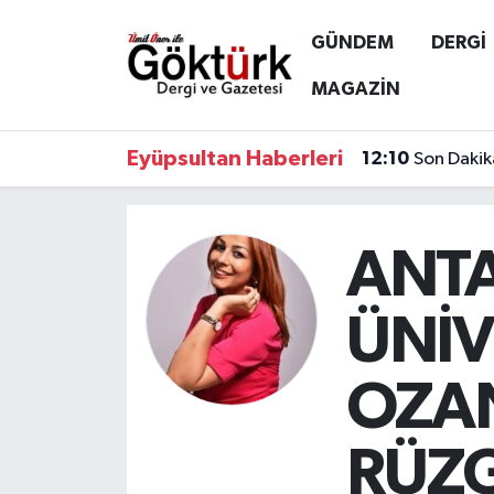
GÜNDEM
DERGİ
Anne Çocuk
Eyüpsultan Hava Durumu
MAGAZİN
BİLİM
Eyüpsultan Trafik Yoğunluk Haritası
Eyüpsultan Haberleri
12:10
Son Dakik
DERGİ
Süper Lig Puan Durumu ve Fikstür
DÜNYA
Tüm Manşetler
ANTA
EĞİTİM
Son Dakika Haberleri
ÜNİV
EKONOMİ
Haber Arşivi
OZA
GÖKTÜRK
RÜZG
GÜNDEM