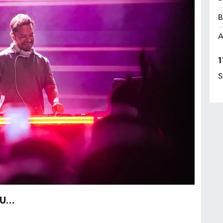
B
A
1
S
...