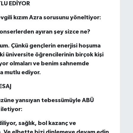
TLU EDİYOR
evgili kızım Azra sorusunu yöneltiyor:
konserlerden ayıran şey sizce ne?
um. Çünkü gençlerin enerjisi hoşuma
ki üniversite öğrencilerinin birçok kişi
diyor olmaları ve benim sahnemde
a mutlu ediyor.
ESAJ
üzüne yansıyan tebessümüyle ABÜ
iletiyor:
iliyor, sağlık, bol kazanç ve
m. Ve elbette bizi dinlemeye devam edin.