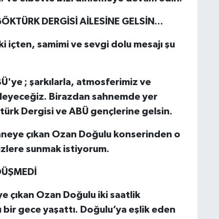
ÖKTÜRK DERGİSİ AİLESİNE GELSİN...
 ki içten, samimi ve sevgi dolu mesajı şu
'ye ; şarkılarla, atmosferimiz ve
eleyeceğiz. Birazdan sahnemde yer
ürk Dergisi ve ABÜ gençlerine gelsin.
ahneye çıkan Ozan Doğulu konserinden o
izlere sunmak istiyorum.
DÜŞMEDİ
eye çıkan Ozan Doğulu iki saatlik
 bir gece yaşattı. Doğulu’ya eşlik eden