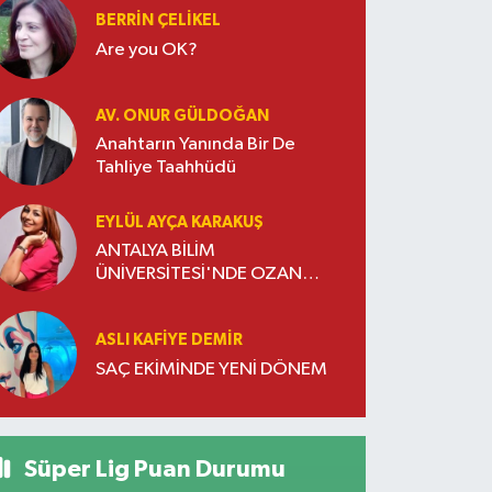
BERRIN ÇELIKEL
Are you OK?
AV. ONUR GÜLDOĞAN
Anahtarın Yanında Bir De
Tahliye Taahhüdü
EYLÜL AYÇA KARAKUŞ
ANTALYA BİLİM
ÜNİVERSİTESİ'NDE OZAN
DOĞULU RÜZGARI ESTİ
ASLI KAFIYE DEMIR
SAÇ EKİMİNDE YENİ DÖNEM
Süper Lig Puan Durumu