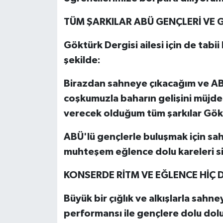
TÜM ŞARKILAR ABÜ GENÇLERİ VE G
Göktürk Dergisi ailesi için de tabii
şekilde:
Birazdan sahneye çıkacağım ve ABÜ
coşkumuzla baharın gelişini müjd
verecek olduğum tüm şarkılar Gökt
ABÜ'lü gençlerle buluşmak için s
muhteşem eğlence dolu kareleri s
KONSERDE RİTM VE EĞLENCE HİÇ 
Büyük bir çığlık ve alkışlarla sahn
performansı ile gençlere dolu dolu