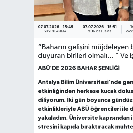
07.07.2026 - 15:45
07.07.2026 - 15:51
1
YAYINLANMA
GÜNCELLEME
GÖS
“Baharın gelişini müjdeleyen bi
duyuran birileri olmalı... ” Ve
ABÜ'DE 2026 BAHAR ŞENLİĞİ
Antalya Bilim Üniversitesi’nde genç
etkinliğinden herkese kucak dolus
diliyorum. İki gün boyunca gündüz
etkinlikleriyle ABÜ öğrencileri ile
yakaladım. Üniversite kapısından 
stresini kapıda bıraktıracak muht