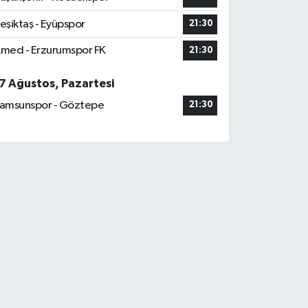
eşiktaş - Eyüpspor
21:30
med - Erzurumspor FK
21:30
7 Ağustos, Pazartesi
amsunspor - Göztepe
21:30